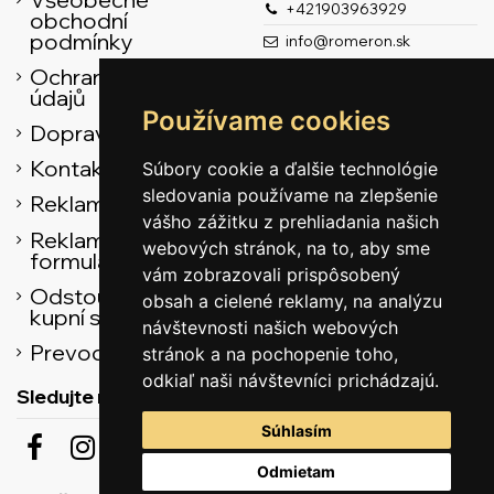
+421903963929
obchodní
podmínky
info@romeron.sk
Ochrana osobních
údajů
Používame cookies
Doprava
Kontaktní údaje
Súbory cookie a ďalšie technológie
sledovania používame na zlepšenie
Reklamační řád
vášho zážitku z prehliadania našich
Reklamačný
webových stránok, na to, aby sme
formulár
vám zobrazovali prispôsobený
Odstoupení od
obsah a cielené reklamy, na analýzu
kupní smlouvy
návštevnosti našich webových
Prevodník
stránok a na pochopenie toho,
odkiaľ naši návštevníci prichádzajú.
Sledujte nás
Súhlasím
Odmietam