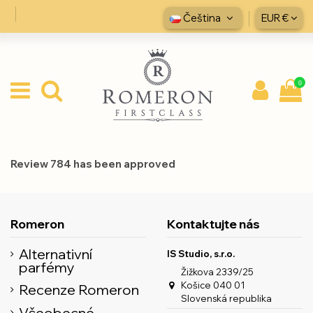
Čeština
EUR €
0
Review 784 has been approved
Romeron
Kontaktujte nás
Alternativní
IS Studio, s.r.o.
parfémy
Žižkova 2339/25
Košice 040 01
Recenze Romeron
Slovenská republika
Všeobecné