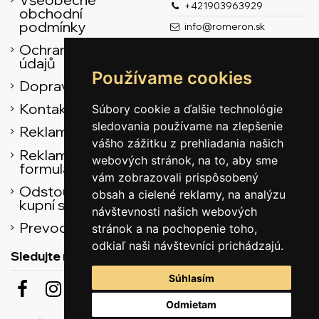
+421903963929
obchodní
podmínky
info@romeron.sk
Ochrana osobních
údajů
Používame cookies
Doprava
Kontaktní údaje
Súbory cookie a ďalšie technológie
sledovania používame na zlepšenie
Reklamační řád
vášho zážitku z prehliadania našich
Reklamačný
webových stránok, na to, aby sme
formulár
vám zobrazovali prispôsobený
Odstoupení od
obsah a cielené reklamy, na analýzu
kupní smlouvy
návštevnosti našich webových
Prevodník
stránok a na pochopenie toho,
odkiaľ naši návštevníci prichádzajú.
Sledujte nás
Súhlasím
Odmietam