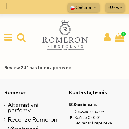
Čeština
EUR €
0
Review 241 has been approved
Romeron
Kontaktujte nás
Alternativní
IS Studio, s.r.o.
parfémy
Žižkova 2339/25
Košice 040 01
Recenze Romeron
Slovenská republika
Všeobecné