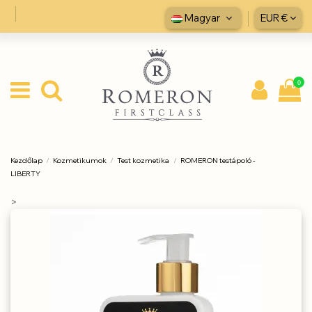
Magyar
EUR €
0
Kezdőlap
Kozmetikumok
Test kozmetika
ROMERON testápoló -
LIBERTY
>