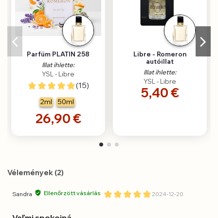
Parfüm PLATIN 258
Libre - Romeron
autóillat
Illat ihlette:
Illat ihlette:
YSL - Libre
YSL - Libre
(15)
5,40 €
2ml
50ml
26,90 €
Vélemények (2)
Ellenőrzött vásárlás
Sandra
2024-12-20
Veľmi spokojná