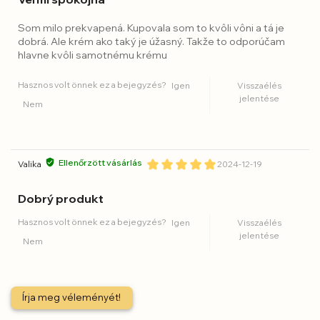
Som milo prekvapená. Kupovala som to kvôli vôni a tá je
dobrá. Ale krém ako taký je úžasný. Takže to odporúčam
hlavne kvôli samotnému krému
Hasznos volt önnek ez a bejegyzés?
Igen
Visszaélés
jelentése
Nem
Ellenőrzött vásárlás
Valika
2024-12-19
Dobrý produkt
Hasznos volt önnek ez a bejegyzés?
Igen
Visszaélés
jelentése
Nem
Írja meg véleményét!