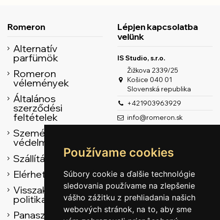
Romeron
Lépjen kapcsolatba
velünk
Alternatív
parfümök
IS Studio, s.r.o.
Žižkova 2339/25
Romeron
Košice 040 01
vélemények
Slovenská republika
Általános
+421903963929
szerződési
feltételek
info@romeron.sk
Személyes adatok
védelme
Používame cookies
Szállítás
Elérhetőség
Súbory cookie a ďalšie technológie
sledovania používame na zlepšenie
Visszaküldési
vášho zážitku z prehliadania našich
politika
webových stránok, na to, aby sme
Panasz űrlap