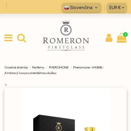
Slovenčina
EUR €
0
Úvodná stránka
Parfémy
PHEROMONE
Pheromone - HABIBI -
Ambrový luxus s orientálnou dušou
>