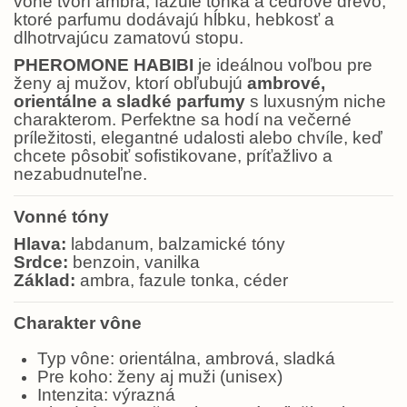
vône tvorí ambra, fazule tonka a cédrové drevo,
ktoré parfumu dodávajú hĺbku, hebkosť a
dlhotrvajúcu zamatovú stopu.
PHEROMONE HABIBI
je ideálnou voľbou pre
ženy aj mužov, ktorí obľubujú
ambrové,
orientálne a sladké parfumy
s luxusným niche
charakterom. Perfektne sa hodí na večerné
príležitosti, elegantné udalosti alebo chvíle, keď
chcete pôsobiť sofistikovane, príťažlivo a
nezabudnuteľne.
Vonné tóny
Hlava:
labdanum, balzamické tóny
Srdce:
benzoin, vanilka
Základ:
ambra, fazule tonka, céder
Charakter vône
Typ vône: orientálna, ambrová, sladká
Pre koho: ženy aj muži (unisex)
Intenzita: výrazná