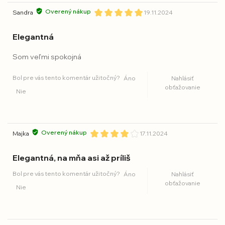
Overený nákup
Sandra
19.11.2024
Elegantná
Som veľmi spokojná
Bol pre vás tento komentár užitočný?
Áno
Nahlásiť
obťažovanie
Nie
Overený nákup
Majka
17.11.2024
Elegantná, na mňa asi až príliš
Bol pre vás tento komentár užitočný?
Áno
Nahlásiť
obťažovanie
Nie