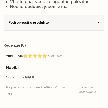
Vhodná na: večer, elegantné príležitosti
Ročné obdobie: jeseň, zima
Podrobnosti o produkte
Recenzie (8)
Vitko Tünde
19.06.2026
Habibi
Super vôna❤️❤️❤️
Bol pre vás tento komentár užitočný?
Áno
Nahlásiť
obťažovanie
Nie