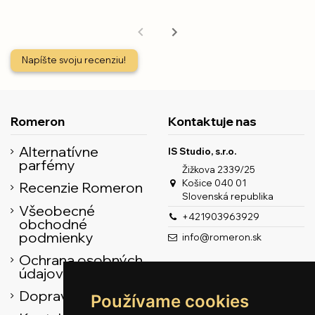
Napíšte svoju recenziu!
Romeron
Kontaktuje nas
Alternatívne
IS Studio, s.r.o.
parfémy
Žižkova 2339/25
Košice 040 01
Recenzie Romeron
Slovenská republika
Všeobecné
+421903963929
obchodné
podmienky
info@romeron.sk
Ochrana osobných
údajov
Doprava
Používame cookies