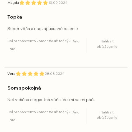
Magda
10.09.2024
Topka
Super vôňa a naozaj luxusné balenie
Bol pre vás tento komentár užitočný?
Áno
Nahlásiť
obťažovanie
Nie
Vera
28.08.2024
Som spokojná
Netradičná elegantná vôňa. Veľmi sa mi páči.
Bol pre vás tento komentár užitočný?
Áno
Nahlásiť
obťažovanie
Nie