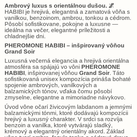
Ambrový luxus s orientálnou dušou.
🌌
HABIBI je hrejivá, elegantná a zamatová vôňa s
vanilkou, benzoinom, ambrou, tonkou a cédrom.
Pôsobí sofistikovane, pokojne a luxusne —
ideálna na večer, elegantné príležitosti a
chladnejšie dni.
PHEROMONE HABIBI – inšpirovaný vôňou
Grand Soir
Luxusná večerná elegancia a hrejivá orientálna
atmosféra sa spájajú vo vôni
PHEROMONE
HABIBI
, inšpirovanej vôňou
Grand Soir
. Táto
sofistikovaná unisex kompozícia prináša bohaté
spojenie ambrových, vanilkových a
balzamických tónov, vďaka čomu pôsobí
zmyselne, elegantne a mimoriadne návykovo.
Úvod vône očarí živicovým labdanom a jemnými
balzamickými tónmi, ktoré dodávajú kompozícii
hrejivý a luxusný charakter. V srdci sa rozvíja
benzoin a vanilka, ktoré vytvárajú sladký,
krémový a elegantný orientálny akord. Základ