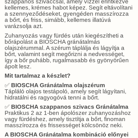
szappanos szivaccsal, amely vízzel érintkezve
kellemes, krémes habot képez. Segít eltávolítani
a szennyeződéseket, gyengéden masszírozza
a bőrt, és friss, simább, kellemes illatúvá
varázsolja azt.
Zuhanyozás vagy fürdés után kiegészítheti a
bőrápolást a BIOSCHA gránátalmás
olajszérummal. A szérum táplálja és lágyítja a
bőrt, valamint segít megőrizni a nedvességet,
így a bőr puhább, rugalmasabb és gyönyörűen
ápolt lesz.
Mit tartalmaz a készlet?
✅
BIOSCHA Gránátalma olajszérum
Tápláló olajos testápoló, amely segít lágyítani,
hidratálni és ragyogóvá tenni a bőrt.
✅
BIOSCHA szappanos szivacs Gránátalma
Praktikus 2 az 1-ben ápolószer zuhanyozáshoz
vagy fürdéshez, amely tisztítja a bőrt, finoman
masszírozza és frissességet kölcsönöz neki.
A BIOSCHA Gránátalma kombináció előnyei