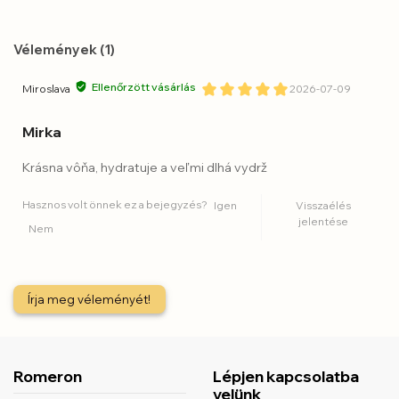
Vélemények (1)
Ellenőrzött vásárlás
Miroslava
2026-07-09
Mirka
Krásna vôňa, hydratuje a veľmi dlhá vydrž
Hasznos volt önnek ez a bejegyzés?
Igen
Visszaélés
jelentése
Nem
Írja meg véleményét!
Romeron
Lépjen kapcsolatba
velünk