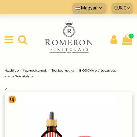
Magyar
EUR €
0
Kezdőlap
Kozmetikumok
Test kozmetika
BIOSCHA olaj és szivacs
szett – Gránátalma
>
Új