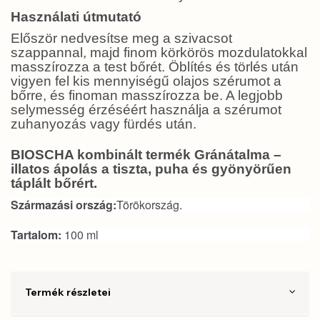
Használati útmutató
Először nedvesítse meg a szivacsot
szappannal, majd finom körkörös mozdulatokkal
masszírozza a test bőrét. Öblítés és törlés után
vigyen fel kis mennyiségű olajos szérumot a
bőrre, és finoman masszírozza be. A legjobb
selymesség érzéséért használja a szérumot
zuhanyozás vagy fürdés után.
BIOSCHA kombinált termék Gránátalma –
illatos ápolás a tiszta, puha és gyönyörűen
táplált bőrért.
Származási ország:
Törökország.
Tartalom:
100 ml
Termék részletei