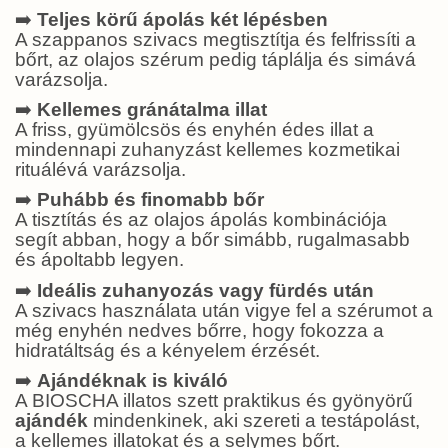
➡️
Teljes körű ápolás két lépésben
A szappanos szivacs megtisztítja és felfrissíti a
bőrt, az olajos szérum pedig táplálja és simává
varázsolja.
➡️
Kellemes gránátalma illat
A friss, gyümölcsös és enyhén édes illat a
mindennapi zuhanyzást kellemes kozmetikai
rituálévá varázsolja.
➡️
Puhább és finomabb bőr
A tisztítás és az olajos ápolás kombinációja
segít abban, hogy a bőr simább, rugalmasabb
és ápoltabb legyen.
➡️
Ideális zuhanyozás vagy fürdés után
A szivacs használata után vigye fel a szérumot a
még enyhén nedves bőrre, hogy fokozza a
hidratáltság és a kényelem érzését.
➡️
Ajándéknak is kiváló
A BIOSCHA illatos szett praktikus és gyönyörű
ajándék
mindenkinek, aki szereti a testápolást,
a kellemes illatokat és a selymes bőrt.