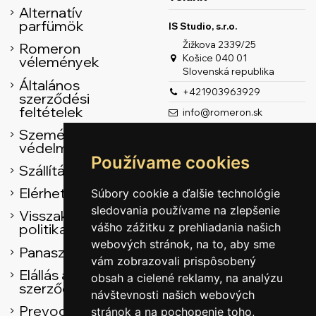
Alternatív
parfümök
IS Studio, s.r.o.
Žižkova 2339/25
Romeron
Košice 040 01
vélemények
Slovenská republika
Általános
+421903963929
szerződési
feltételek
info@romeron.sk
Személyes adatok
védelme
Používame cookies
Szállítás
Elérhetőség
Súbory cookie a ďalšie technológie
sledovania používame na zlepšenie
Visszaküldési
vášho zážitku z prehliadania našich
politika
webových stránok, na to, aby sme
Panasz űrlap
vám zobrazovali prispôsobený
Elállás az adásvételi
obsah a cielené reklamy, na analýzu
szerződéstől
návštevnosti našich webových
Prevodník
stránok a na pochopenie toho,