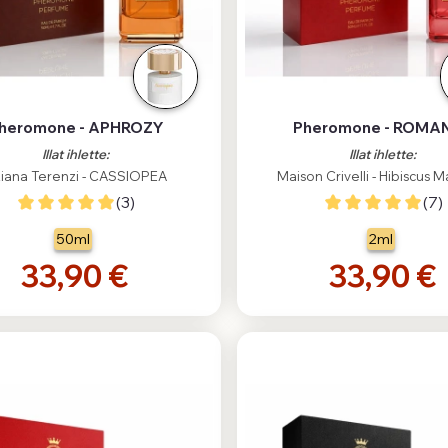
heromone - APHROZY
Pheromone - ROMA
Illat ihlette:
Illat ihlette:
ziana Terenzi - CASSIOPEA
Maison Crivelli - Hibiscus 
(3)
(7)
50ml
2ml
33,90 €
33,90 €