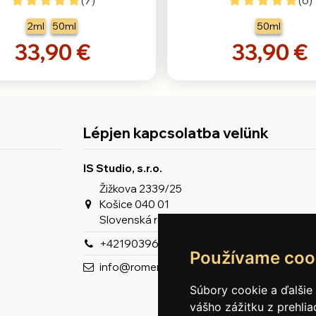
2ml
50ml
50ml
33,90 €
33,90 €
Lépjen kapcsolatba velünk
IS Studio, s.r.o.
Žižkova 2339/25
Košice 040 01
Slovenská republika
+421903963929
Používame coo
info@romeron.sk
Súbory cookie a ďalšie
vášho zážitku z prehli