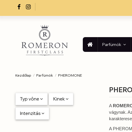
Parfümök
Kezdőlap
Parfümök
PHEROMONE
PHER
Typ vône
Kinek
A
ROMERO
vágynak. A
Intenzitás
karaktereseb
A PHEROMON