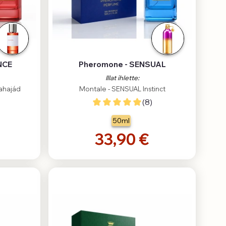
NCE
Pheromone - SENSUAL
Illat ihlette:
Mahajád
Montale - SENSUAL Instinct
(8)
50ml
33,90 €