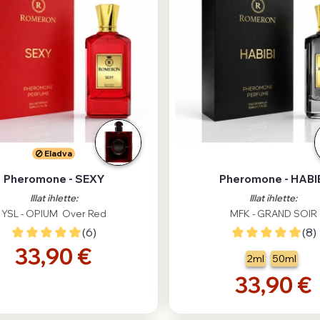
Eladva
Pheromone - SEXY
Pheromone - HABI
Illat ihlette:
Illat ihlette:
YSL - OPIUM Over Red
MFK - GRAND SOIR
(6)
(8)
33,90 €
2ml
50ml
33,90 €