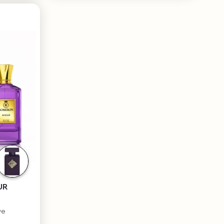
UR
ve