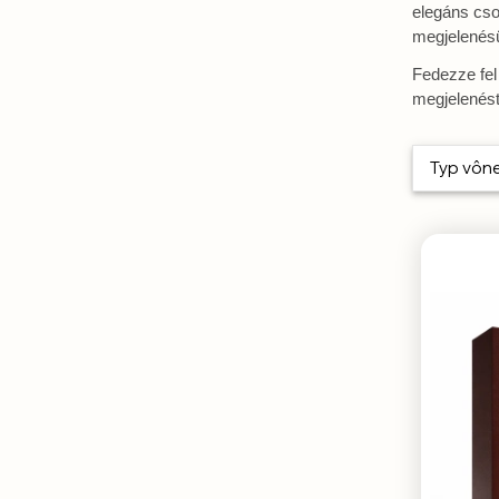
elegáns cso
megjelenésü
Fedezze fel
megjelenést
Typ vôn