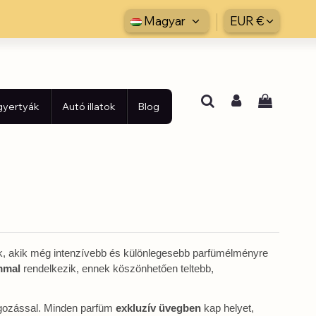
Magyar
EUR €
 gyertyák
Autó illatok
Blog
nak, akik még intenzívebb és különlegesebb parfümélményre
ommal
rendelkezik, ennek köszönhetően teltebb,
gozással. Minden parfüm
exkluzív üvegben
kap helyet,