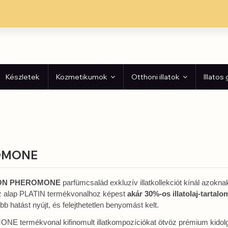
Készletek
Kozmetikumok
Otthoni illatok
Illatos
OMONE
N PHEROMONE
parfümcsalád exkluzív illatkollekciót kínál azok
z alap PLATIN termékvonalhoz képest
akár 30%-os illatolaj-tartal
b hatást nyújt, és felejthetetlen benyomást kelt.
E termékvonal kifinomult illatkompozíciókat ötvöz prémium kidol