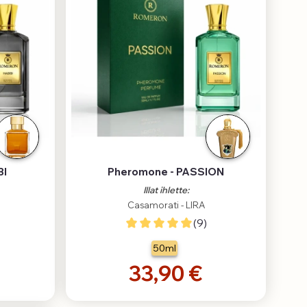
BI
Pheromone - PASSION
Illat ihlette:
Casamorati - LIRA
(9)
50ml
33,90 €