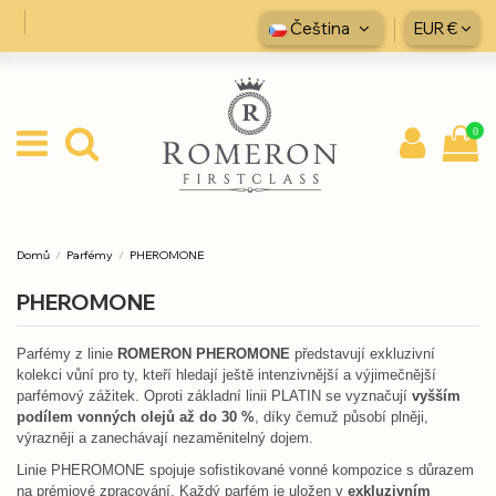
Čeština
EUR €
0
Domů
Parfémy
PHEROMONE
PHEROMONE
Parfémy z linie
ROMERON PHEROMONE
představují exkluzivní
kolekci vůní pro ty, kteří hledají ještě intenzivnější a výjimečnější
parfémový zážitek. Oproti základní linii PLATIN se vyznačují
vyšším
podílem vonných olejů až do 30 %
, díky čemuž působí plněji,
výrazněji a zanechávají nezaměnitelný dojem.
Linie PHEROMONE spojuje sofistikované vonné kompozice s důrazem
na prémiové zpracování. Každý parfém je uložen v
exkluzivním