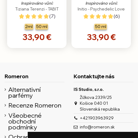
Inspirováno vůní:
Inspirováno vůní:
Tiziana Terenzi - TABIT
Initio - Psychedelic Love
(7)
(6)
2ml
50 ml
50 ml
33,90 €
33,90 €
Romeron
Kontaktujte nás
Alternativní
IS Studio, s.r.o.
parfémy
Žižkova 2339/25
Košice 040 01
Recenze Romeron
Slovenská republika
Všeobecné
+421903963929
obchodní
podmínky
info@romeron.sk
Ochrana osobních