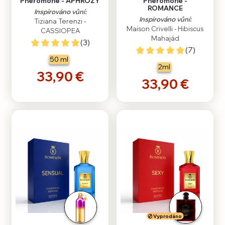
Pheromone - APHROZY
Pheromone -
ROMANCE
Inspirováno vůní:
Inspirováno vůní:
Tiziana Terenzi -
Maison Crivelli - Hibiscus
CASSIOPEA
Mahajád
(3)
(7)
50 ml
2ml
33,90 €
33,90 €
Vyprodáno