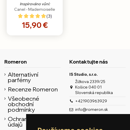
Inspirováno vůní:
Canel - Mademoiselle
(3)
15,90 €
Romeron
Kontaktujte nás
Alternativní
IS Studio, s.r.o.
parfémy
Žižkova 2339/25
Košice 040 01
Recenze Romeron
Slovenská republika
Všeobecné
+421903963929
obchodní
podmínky
info@romeron.sk
Ochrana osobních
údajů