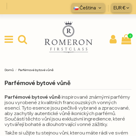
Čeština
EUR €
0
Domů
Parfémové bytové vůně
Parfémové bytové vůně
Parfémové bytové vůně
inspirované známými parfémy
jsou vyrobené z kvalitních francouzských vonných
esencí. Tyto esence jsou pečlivě vybrané a zpracované,
aby zachytily autentické vůně ikonických parfémů.
Součástí těchto vůní jsou exkluzivní ingredience, které
vytvářejí bohaté a dlouhotrvající vonné zážitky.
Takže si užijte tu stejnou vůni, kterou máte rádi ve svém