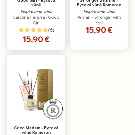
Good Girl - Bytová
Stronger with me -
vůně
Bytová vůně Romeron
Inspirováno vůní:
Inspirováno vůní:
Carolina Hererra - Good
Armani - Stronger with
Girl
You
15,90 €
(6)
15,90 €
Coco Madam - Bytová
vůně Romeron