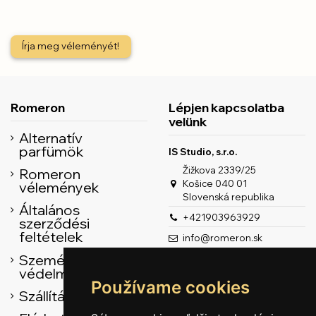
Írja meg véleményét!
Romeron
Lépjen kapcsolatba
velünk
Alternatív
parfümök
IS Studio, s.r.o.
Žižkova 2339/25
Romeron
Košice 040 01
vélemények
Slovenská republika
Általános
+421903963929
szerződési
feltételek
info@romeron.sk
Személyes adatok
védelme
Používame cookies
Szállítás