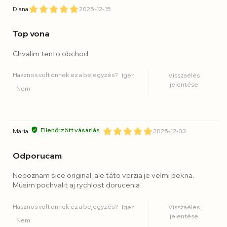
Diana
2025-12-15
Top vona
Chvalim tento obchod
Hasznos volt önnek ez a bejegyzés?
Igen
Visszaélés
jelentése
Nem
Ellenőrzött vásárlás
Maria
2025-12-03
Odporucam
Nepoznam sice original, ale táto verzia je velmi pekna.
Musim pochvalit aj rychlost dorucenia
Hasznos volt önnek ez a bejegyzés?
Igen
Visszaélés
jelentése
Nem