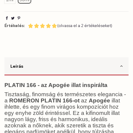
Értékelés:
(olvassa el a 2 értékeléseket)
Leírás
PLATIN 166 - az Apogée illat inspirálta
Tisztaság, finomság és természetes elegancia -
a
ROMERON PLATIN 166-ot
az
Apogée
illat
ihlette, és egy finom virágos kompozíciót hoz
egy enyhe zöld érintéssel. Ez a kifinomult illat
nagyon lágy, friss és harmonikus, ideális
azoknak a nőknek, akik szeretik a tiszta és
elegáns parfümöket anélkül, hogy túlzásba