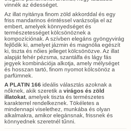
vinnék az édességet.
Az illat nyitánya finom zöld akkorddal és egy
friss mandarinos érintéssel varázsolja el az
embert, amelyek könnyedséget és
természetességet kölcsönöznek a
kompozíciónak. A szívben elegáns gyöngyvirág
fejlődik ki, amelyet jázmin és magnólia egészít
ki, tiszta és nőies jelleget kölcsönözve. Az illat
alapját fehér pézsma, szantálfa és lágy fás
jegyek kombinációja alkotja, amely mélységet
és hosszan tartó, finom nyomot kölcsönöz a
parfümnek.
A PLATIN 166
ideális választás azoknak a
nőknek, akik szeretik a
virágos és zöld
illatokat
, amelyek tiszta és természetes
karakterrel rendelkeznek. Tökéletes a
mindennapi viselethez, munkába és olyan
alkalmakra, amikor elegánsnak, frissnek és
könnyednek szeretnél tűnni.