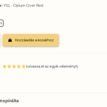
e:
YSL - Opium Over Red
ml
Hozzáadás a kosárhoz
(olvassa el az egyik véleményt)
nspirálta