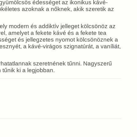
s gyümölcsös édességet az ikonikus kávé-
t - tökéletes azoknak a nőknek, akik szeretik az
ly modern és addiktív jelleget kölcsönöz az
vel, amelyet a fekete kávé és a fekete tea
dességet és jellegzetes nyomot kölcsönöznek a
sznyét, a kávé-virágos szignatúrát, a vaníliát,
hatatlannak szeretnének tűnni. Nagyszerű
 tűnik ki a legjobban.