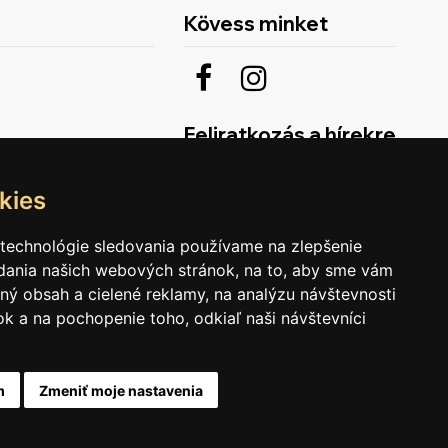
Kövess minket
Feliratkozás a hírekre
kies
 technológie sledovania používame na zlepšenie
adania našich webových stránok, na to, aby sme vám
ný obsah a cielené reklamy, na analýzu návštevnosti
k a na pochopenie toho, odkiaľ naši návštevníci
m
Zmeniť moje nastavenia