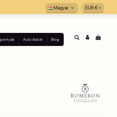
Magyar
EUR €
 gyertyák
Autó illatok
Blog