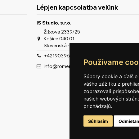
Lépjen kapcsolatba velünk
IS Studio, s.r.o.
Žižkova 2339/25
Košice 040 01
Slovenská republika
+421903963929
Používame coo
info@romeron.sk
Súbory cookie a ďalšie
vášho zážitku z prehli
zobrazovali prispôsobe
našich webových stráno
prichádzajú.
Súhlasím
Odmieta