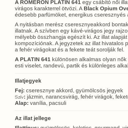
A ROMERON PLATIN 641
egy csábító női il
virágos karakterrel ötvözi. A
Black Opium Ov
édesebb parfümöket, energikus cseresznyés akc
A nyitásban merész cseresznyeakkord bontakoz
illatnak. A szívben egy kávé-virágos jegy rajzo
mélyebb összhangja egészít ki. Az illat alapj
kompozíciónak. A jegyzetek az illat hivatalos 
a fehér virágokat és a fekete teát sorolják fel.
A PLATIN 641
különösen alkalmas olyan nők 
esti viselet, randevú, partik és különleges al
Illatjegyek
Fej:
cseresznye akkord, gyümölcsös jegyek
:
jázmin, narancsvirág, fehér virágok, feket
Szív
Alap:
vanília, pacsuli
Az illat jellege
Illattípus:
gyümölcsös, keleties, gourmand, vi