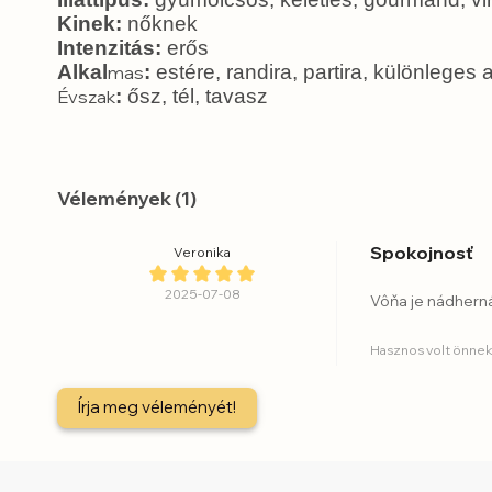
Kinek:
nőknek
Intenzitás:
erős
Alkal
:
estére, randira, partira, különleges
mas
:
ősz, tél, tavasz
Évszak
Vélemények (1)
Spokojnosť
Veronika
2025-07-08
Vôňa je nádherná
Hasznos volt önnek
Írja meg véleményét!