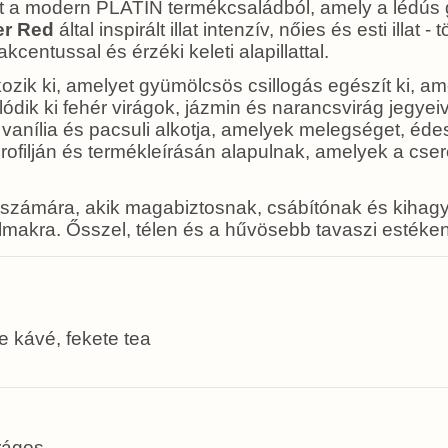
lat a modern PLATIN termékcsaládból, amely a lédú
er Red
által inspirált illat intenzív, nőies és esti illa
entussal és érzéki keleti alapillattal.
ik ki, amelyet gyümölcsös csillogás egészít ki, ame
lódik ki fehér virágok, jázmin és narancsvirág jegyei
át vanília és pacsuli alkotja, amelyek melegséget, é
profilján és termékleírásán alapulnak, amelyek a csere
számára, akik magabiztosnak, csábítónak és kihagy
kalmakra. Ősszel, télen és a hűvösebb tavaszi estéken
e kávé, fekete tea
rágos