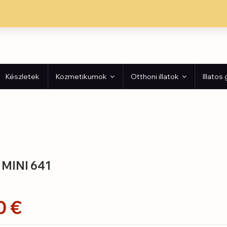
Készletek
Kozmetikumok
Otthoni illatok
Illatos
 MINI 641
0 €