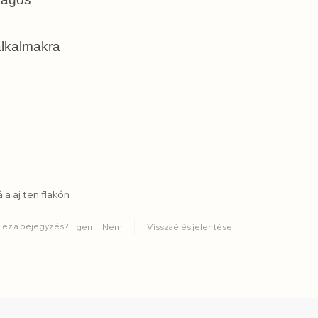
 alkalmakra
 a aj ten flakón
 ez a bejegyzés?
Igen
Nem
Visszaélés jelentése