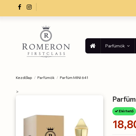
Parfümök
Kezdőlap
Parfümök
Parfüm MINI 641
>
Parfüm
Elérhető
18,8