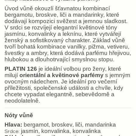
Úvod vůně okouzlí šťavnatou kombinací
bergamotu, broskve, liči a mandarinky, které
dodávají kompozici svěžest a jemnou sladkost.
V srdci se rozvíjejí elegantní květinové tóny
jasmínu, konvalinky a leknínu, které vytvářejí
ženský a sofistikovaný charakter. Základ vůně
tvoří bohatá kombinace vanilky, pižma, vetiveru,
švestky a ambry, která dodává parfému hřejivou,
hlubokou a dlouhotrvající smyslnou stopu.
PLATIN 126
je ideální volbou pro ženy, které
milují
orientální a květinové parfémy
s jemným
ovocným nádechem. Je ideální pro večerní
příležitosti, společenské události a chvíle, kdy
chcete vypadat elegantně, sebevědomě a
neodolatelně.
Nóty vůně
Hlava:
bergamot, broskev, liči, mandarinka
jasmín, konvalinka, konvalinka
Srdce: