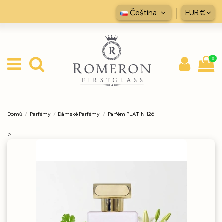
Čeština
EUR €
0
Domů
Parfémy
Dámské Parfémy
Parfém PLATIN 126
>