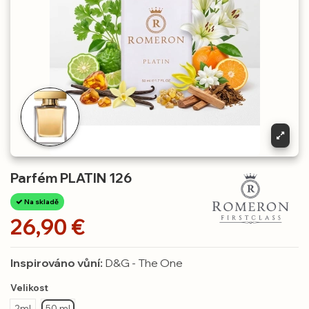
Parfém PLATIN 126
Na skladě
26,90 €
Inspirováno vůní:
D&G - The One
Velikost
2ml
50 ml