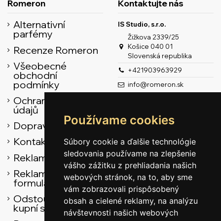
Romeron
Kontaktujte nás
Alternativní
IS Studio, s.r.o.
parfémy
Žižkova 2339/25
Košice 040 01
Recenze Romeron
Slovenská republika
Všeobecné
+421903963929
obchodní
podmínky
info@romeron.sk
Ochrana osobních
údajů
Používame cookies
Doprava
Kontaktní údaje
Súbory cookie a ďalšie technológie
sledovania používame na zlepšenie
Reklamační řád
vášho zážitku z prehliadania našich
Reklamačný
webových stránok, na to, aby sme
formulár
vám zobrazovali prispôsobený
Odstoupení od
obsah a cielené reklamy, na analýzu
kupní smlouvy
návštevnosti našich webových