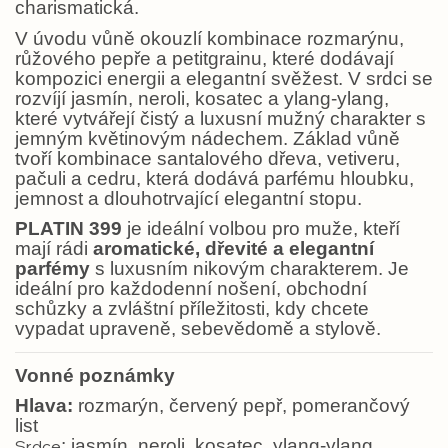
charismatická.
V úvodu vůně okouzlí kombinace rozmarýnu,
růžového pepře a petitgrainu, které dodávají
kompozici energii a elegantní svěžest. V srdci se
rozvíjí jasmín, neroli, kosatec a ylang-ylang,
které vytvářejí čistý a luxusní mužný charakter s
jemným květinovým nádechem. Základ vůně
tvoří kombinace santalového dřeva, vetiveru,
pačuli a cedru, která dodává parfému hloubku,
jemnost a dlouhotrvající elegantní stopu.
PLATIN 399
je ideální volbou pro muže, kteří
mají rádi
aromatické, dřevité a elegantní
parfémy
s luxusním nikovým charakterem. Je
ideální pro každodenní nošení, obchodní
schůzky a zvláštní příležitosti, kdy chcete
vypadat upraveně, sebevědomě a stylově.
Vonné poznámky
Hlava:
rozmarýn, červený pepř, pomerančový
list
: jasmín, neroli, kosatec, ylang-ylang
Srdce