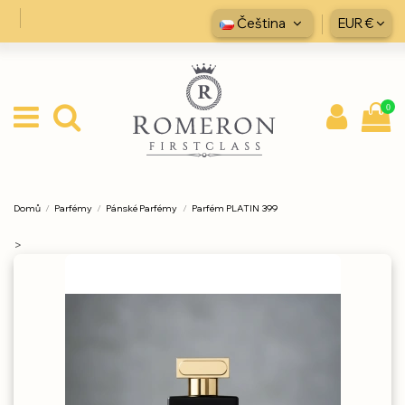
Čeština
EUR €
0
Domů
Parfémy
Pánské Parfémy
Parfém PLATIN 399
>