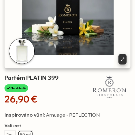
Parfém PLATIN 399
Na skladě
26,90 €
Inspirováno vůní:
Amuage - REFLECTION
Velikost
2ml
50 ml