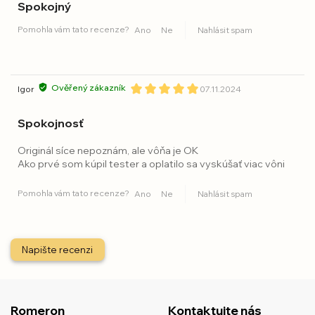
Spokojný
Pomohla vám tato recenze?
Ano
Ne
Nahlásit spam
Ověřený zákazník
Igor
07.11.2024
Spokojnosť
Originál síce nepoznám, ale vôňa je OK
Ako prvé som kúpil tester a oplatilo sa vyskúšať viac vôni
Pomohla vám tato recenze?
Ano
Ne
Nahlásit spam
Napište recenzi
Romeron
Kontaktujte nás