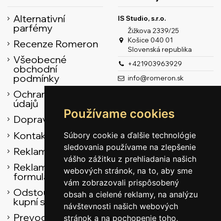
Alternativní
IS Studio, s.r.o.
parfémy
Žižkova 2339/25
Košice 040 01
Recenze Romeron
Slovenská republika
Všeobecné
+421903963929
obchodní
podmínky
info@romeron.sk
Ochrana osobních
údajů
Používame cookies
Doprava
Kontaktní údaje
Súbory cookie a ďalšie technológie
sledovania používame na zlepšenie
Reklamační řád
vášho zážitku z prehliadania našich
Reklamačný
webových stránok, na to, aby sme
formulár
vám zobrazovali prispôsobený
Odstoupení od
obsah a cielené reklamy, na analýzu
kupní smlouvy
návštevnosti našich webových
Prevodník
stránok a na pochopenie toho,