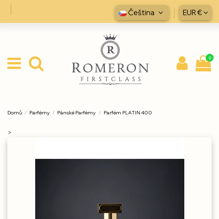
Čeština
EUR €
0
Domů
Parfémy
Pánské Parfémy
Parfém PLATIN 400
>