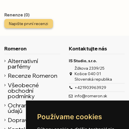
Renenze (0)
Napište první recenzi
Romeron
Kontaktujte nás
Alternativní
IS Studio, s.r.o.
parfémy
Žižkova 2339/25
Košice 040 01
Recenze Romeron
Slovenská republika
Všeobecné
+421903963929
obchodní
podmínky
info@romeron.sk
Ochrana osobních
údajů
Používame cookies
Doprava