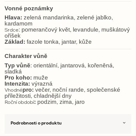
Vonné poznámky
Hlava:
zelená mandarinka, zelené jablko,
kardamom
: pomerančový květ, levandule, muškátový
Srdce
oříšek
Základ:
fazole tonka, jantar, kůže
Charakter vůně
Typ vůně
: orientální, jantarová, kořeněná,
sladká
Pro koho:
muže
Intenzita:
výrazná
pro:
večer, noční rande, společenské
Vhodné
příležitosti, chladnější dny
:
podzim, zima, jaro
Roční období
Podrobnosti o produktu