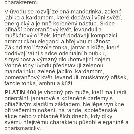
charakterem.
V úvodu se rozvíjí zelená mandarinka, zelené
jablko a kardamom, které dodávají vůni svěží,
energický a jemně kořeněný nástup. Srdce
přináší pomerančový květ, levanduli a
muškátový oříšek, které dodávají kompozici
aromatickou eleganci a hřejivou mužnost.
Základ tvoří fazole tonka, jantar a kůže, které
dodávají vůni sladce orientální hloubku,
smyslnost a výrazný dlouhotrvající dojem.
Vonné tóny úvodu představují zelenou
mandarinku, zelené jablko, kardamom,
pomerančový květ, levanduli, muškátový oříšek,
fazole tonka, ambru a kůži.
PLATIN 400
je vhodný pro muže, kteří mají rádi
orientální, jantarové a kořeněné parfémy s
přitažlivým sladším základem. Nejlépe vynikne
při večerním nošení, na rande, společenské
akce nebo v chladnějších dnech, kdy díky
svému hřejivému charakteru působí elegantně a
charismaticky.