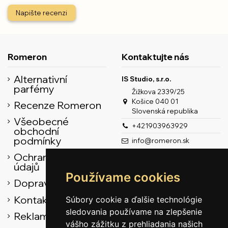
Napište recenzi
Romeron
Kontaktujte nás
Alternativní
IS Studio, s.r.o.
parfémy
Žižkova 2339/25
Košice 040 01
Recenze Romeron
Slovenská republika
Všeobecné
+421903963929
obchodní
podmínky
info@romeron.sk
Ochrana osobních
údajů
Používame cookies
Doprava
Kontaktní údaje
Súbory cookie a ďalšie technológie
sledovania používame na zlepšenie
Reklamační řád
vášho zážitku z prehliadania našich