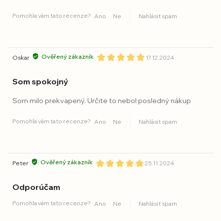
Pomohla vám tato recenze?
Ano
Ne
Nahlásit spam
Ověřený zákazník
Oskar
17.12.2024
Som spokojný
Som milo prekvapený. Určite to nebol posledný nákup
Pomohla vám tato recenze?
Ano
Ne
Nahlásit spam
Ověřený zákazník
Peter
25.11.2024
Odporúčam
Pomohla vám tato recenze?
Ano
Ne
Nahlásit spam