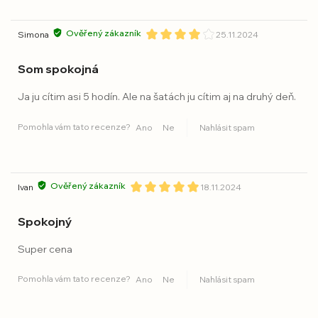
Ověřený zákazník
Simona
25.11.2024
Som spokojná
Ja ju cítim asi 5 hodín. Ale na šatách ju cítim aj na druhý deň.
Pomohla vám tato recenze?
Ano
Ne
Nahlásit spam
Ověřený zákazník
Ivan
18.11.2024
Spokojný
Super cena
Pomohla vám tato recenze?
Ano
Ne
Nahlásit spam