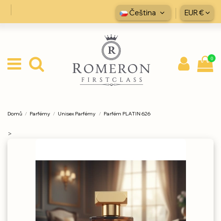
Čeština
EUR €
0
Domů
Parfémy
Unisex Parfémy
Parfém PLATIN 626
>