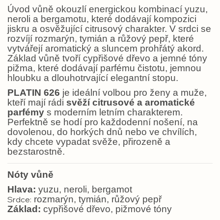
Úvod vůně okouzlí energickou kombinací yuzu,
neroli a bergamotu, které dodávají kompozici
jiskru a osvěžující citrusový charakter. V srdci se
rozvíjí rozmarýn, tymián a růžový pepř, které
vytvářejí aromatický a sluncem prohřátý akord.
Základ vůně tvoří cypřišové dřevo a jemné tóny
pižma, které dodávají parfému čistotu, jemnou
hloubku a dlouhotrvající elegantní stopu.
PLATIN 626
je ideální volbou pro ženy a muže,
kteří mají rádi
svěží citrusové a aromatické
parfémy
s moderním letním charakterem.
Perfektně se hodí pro každodenní nošení, na
dovolenou, do horkých dnů nebo ve chvílích,
kdy chcete vypadat svěže, přirozeně a
bezstarostně.
Nóty vůně
Hlava:
yuzu, neroli, bergamot
rozmarýn, tymián, růžový pepř
Srdce:
Základ:
cypřišové dřevo, pižmové tóny