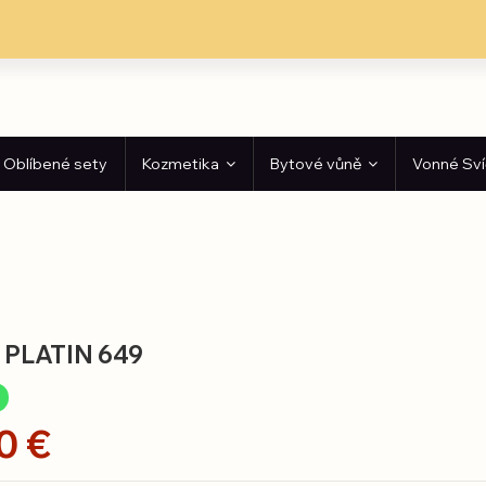
Oblíbené sety
Kozmetika
Bytové vůně
Vonné Sv
 PLATIN 649
0 €