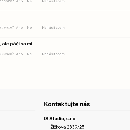
recenze?
Ano
Ne
Nahlásit spam
recenze?
Ano
Ne
Nahlásit spam
 ale páči sa mi
recenze?
Ano
Ne
Nahlásit spam
Kontaktujte nás
IS Studio, s.r.o.
Žižkova 2339/25