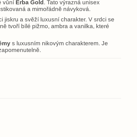
é vůní
Erba Gold
. Tato výrazná unisex
ofistikovaná a mimořádně návyková.
iskru a svěží luxusní charakter. V srdci se
ě tvoří bílé pižmo, ambra a vanilka, které
fémy
s luxusním nikovým charakterem. Je
nezapomenutelně.