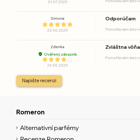
Pomohla vám tato 
01.07.2025
Odporúčam
Simona
Pomohla vám tato 
23.06.2025
Zvláštna vôňa,
Zdenka
Ověřený zákazník
Pomohla vám tato 
23.06.2025
Napište recenzi
Romeron
Alternativní parfémy
Recenze Romeron