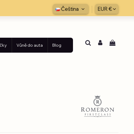
Čeština
EUR €
íčky
Vůně do auta
Blog