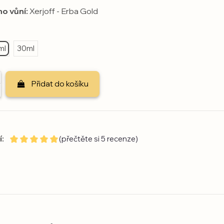
no vůní:
Xerjoff - Erba Gold
ml
30ml
Přidat do košíku
:
(přečtěte si 5 recenze)