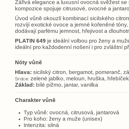
Zářivá elegance a luxusní ovocná svěžest se
kompozice spojuje citrusové, ovocné a jantar
Úvod vůně okouzlí kombinací sicilského citron
rozvíjí exotické ovoce a jemné kořeněné tóny, 
dodávají parfému jemnost, hřejivost a dlouhot
PLATIN 649
je ideální volbou pro ženy a muže,
ideální pro každodenní nošení i pro zvláštní 
Nóty vůně
Hlava:
sicilský citron, bergamot, pomeranč, z
zelené jablko, meloun, hruška, hřebíček
Srdce:
Základ:
bílé pižmo, jantar, vanilka
Charakter vůně
Typ vůně: ovocná, citrusová, jantarová
Pro koho: ženy a muže (unisex)
Intenzita: silná