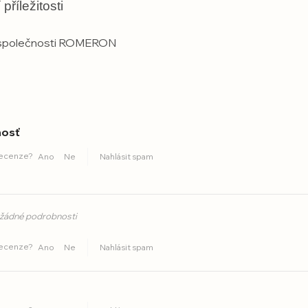
říležitosti
i od společnosti ROMERON
nosť
recenze?
Ano
Ne
Nahlásit spam
 žádné podrobnosti
recenze?
Ano
Ne
Nahlásit spam