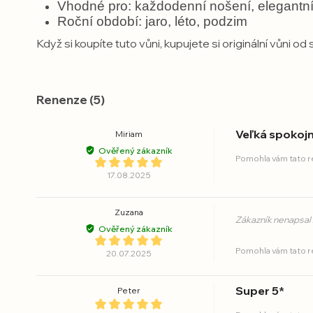
Vhodné pro: každodenní nošení, elegantní p
Roční období: jaro, léto, podzim
Když si koupíte tuto vůni, kupujete si originální vůn
Renenze (5)
Veľká spokoj
Miriam
Ověřený zákazník
Pomohla vám tato 
17.08.2025
Zuzana
Zákazník nenapsal
Ověřený zákazník
Pomohla vám tato 
20.07.2025
Super 5*
Peter