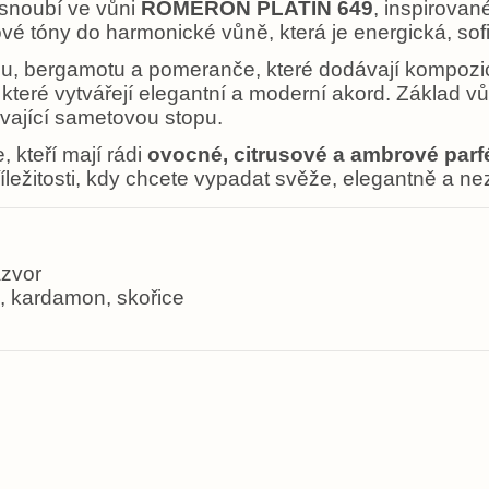
 snoubí ve vůni
ROMERON PLATIN 649
, inspirovan
ové tóny do harmonické vůně, která je energická, s
u, bergamotu a pomeranče, které dodávají kompozici j
které vytvářejí elegantní a moderní akord. Základ vůn
rvající sametovou stopu.
 kteří mají rádi
ovocné, citrusové a ambrové par
příležitosti, kdy chcete vypadat svěže, elegantně a 
ázvor
, kardamon, skořice