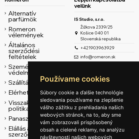
velünk
Alternatív
parfümök
IS Studio, s.r.o.
Žižkova 2339/25
Romeron
Košice 040 01
vélemények
Slovenská republika
Általános
+421903963929
szerződési
feltételek
info@romeron.sk
Személyes adatok
védelme
Používame cookies
Szállítás
Elérhetőség
Súbory cookie a ďalšie technológie
sledovania používame na zlepšenie
Visszaküldési
vášho zážitku z prehliadania našich
politika
webových stránok, na to, aby sme
Panasz űrlap
vám zobrazovali prispôsobený
Elállás az adásvételi
obsah a cielené reklamy, na analýzu
szerződéstől
návštevnosti našich webových