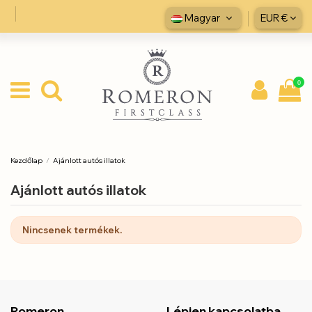
Magyar
EUR €
0
Kezdőlap
Ajánlott autós illatok
Ajánlott autós illatok
Nincsenek termékek.
Romeron
Lépjen kapcsolatba