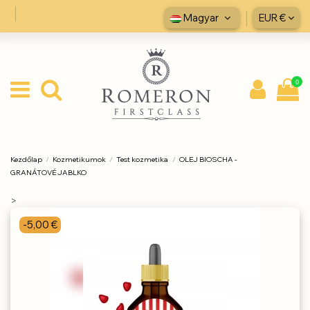
Magyar
EUR €
0
Kezdőlap
Kozmetikumok
Test kozmetika
OLEJ BIOSCHA -
GRANÁTOVÉ JABLKO
>
-5,00 €