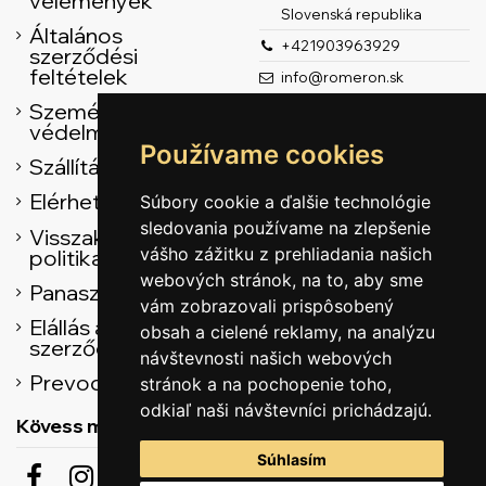
vélemények
Slovenská republika
Általános
+421903963929
szerződési
feltételek
info@romeron.sk
Személyes adatok
védelme
Používame cookies
Szállítás
Elérhetőség
Súbory cookie a ďalšie technológie
sledovania používame na zlepšenie
Visszaküldési
vášho zážitku z prehliadania našich
politika
webových stránok, na to, aby sme
Panasz űrlap
vám zobrazovali prispôsobený
Elállás az adásvételi
obsah a cielené reklamy, na analýzu
szerződéstől
návštevnosti našich webových
Prevodník
stránok a na pochopenie toho,
odkiaľ naši návštevníci prichádzajú.
Kövess minket
Súhlasím