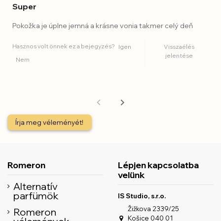
Super
Pokožka je úplne jemná a krásne vonia takmer celý deň
Hasznos volt önnek ez a bejegyzés?
Igen
Visszaélés
jelentése
Nem
Írja meg véleményét!
Romeron
Lépjen kapcsolatba
velünk
Alternatív
parfümök
IS Studio, s.r.o.
Žižkova 2339/25
Romeron
Košice 040 01