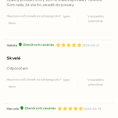
Som rada, že ste ho zaradili do ponuky.
Hasznos volt önnek ez a bejegyzés?
Igen
Visszaélés
jelentése
Nem
Ellenőrzött vásárlás
Gabika
2026-06-21
Skvelé
Odporúčam
Hasznos volt önnek ez a bejegyzés?
Igen
Visszaélés
jelentése
Nem
Ellenőrzött vásárlás
Marcela
2026-06-19