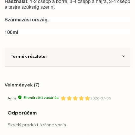
Használat:
1-2 csepp a bőrre, 3-4 csepp a hajra, 3-4 csepp
a testre szükség szerint
Származási ország.
100ml
Termék részletei
Vélemények (7)
Ellenőrzött vásárlás
Anna
2026-07-05
Odporúčam
Skvelý produkt, krásne vonia