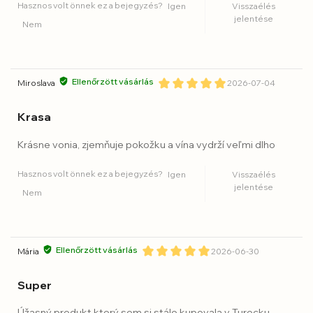
Hasznos volt önnek ez a bejegyzés?
Igen
Visszaélés
jelentése
Nem
Ellenőrzött vásárlás
Miroslava
2026-07-04
Krasa
Krásne vonia, zjemňuje pokožku a vína vydrží veľmi dlho
Hasznos volt önnek ez a bejegyzés?
Igen
Visszaélés
jelentése
Nem
Ellenőrzött vásárlás
Mária
2026-06-30
Super
Úžasný produkt ktorý som si stále kupovala v Turecku.