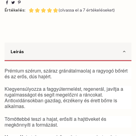
Értékelés:
(olvassa el a 7 értékeléseket)
Leírás
Prémium szérum, száraz gránátalmaolaj a ragyogó bőrért
és az erős, dús hajért.
Kiegyensúlyozza a faggyútermelést, regenerál, javítja a
rugalmasságot és segít megelőzni a ráncokat.
Antioxidánsokban gazdag, érzékeny és érett bőrre is
alkalmas.
Tömöttebbé teszi a hajat, erősíti a hajtöveket és
megkönnyíti a formázást.