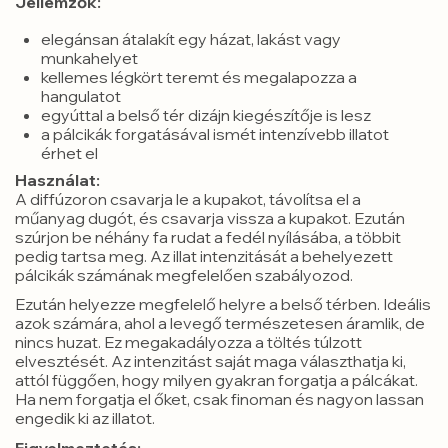
Jellemzők:
elegánsan átalakít egy házat, lakást vagy
munkahelyet
kellemes légkört teremt és megalapozza a
hangulatot
egyúttal a belső tér dizájn kiegészítője is lesz
a pálcikák forgatásával ismét intenzívebb illatot
érhet el
Használat:
A diffúzoron csavarja le a kupakot, távolítsa el a
műanyag dugót, és csavarja vissza a kupakot. Ezután
szúrjon be néhány fa rudat a fedél nyílásába, a többit
pedig tartsa meg. Az illat intenzitását a behelyezett
pálcikák számának megfelelően szabályozod.
Ezután helyezze megfelelő helyre a belső térben. Ideális
azok számára, ahol a levegő természetesen áramlik, de
nincs huzat. Ez megakadályozza a töltés túlzott
elvesztését. Az intenzitást saját maga választhatja ki,
attól függően, hogy milyen gyakran forgatja a pálcákat.
Ha nem forgatja el őket, csak finoman és nagyon lassan
engedik ki az illatot.
Figyelmeztetés: