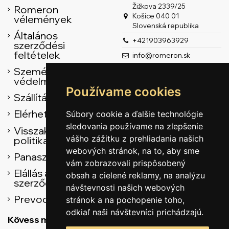
Žižkova 2339/25
Romeron
Košice 040 01
vélemények
Slovenská republika
Általános
+421903963929
szerződési
feltételek
info@romeron.sk
Személyes adatok
védelme
Používame cookies
Szállítás
Elérhetőség
Súbory cookie a ďalšie technológie
sledovania používame na zlepšenie
Visszaküldési
vášho zážitku z prehliadania našich
politika
webových stránok, na to, aby sme
Panasz űrlap
vám zobrazovali prispôsobený
Elállás az adásvételi
obsah a cielené reklamy, na analýzu
szerződéstől
návštevnosti našich webových
Prevodník
stránok a na pochopenie toho,
odkiaľ naši návštevníci prichádzajú.
Kövess minket