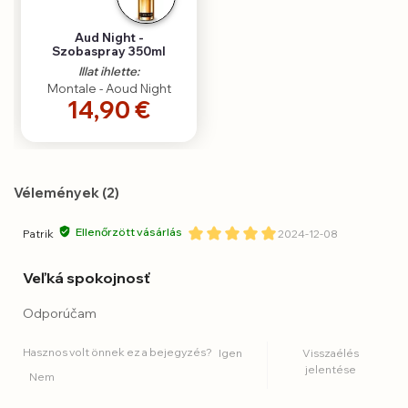
Aud Night -
Szobaspray 350ml
Illat ihlette:
Montale - Aoud Night
14,90 €
Vélemények (2)
Ellenőrzött vásárlás
Patrik
2024-12-08
Veľká spokojnosť
Odporúčam
Hasznos volt önnek ez a bejegyzés?
Igen
Visszaélés
jelentése
Nem