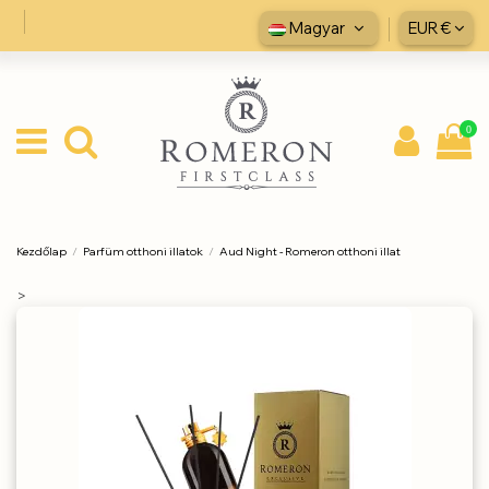
Magyar
EUR €
0
Kezdőlap
Parfüm otthoni illatok
Aud Night - Romeron otthoni illat
>