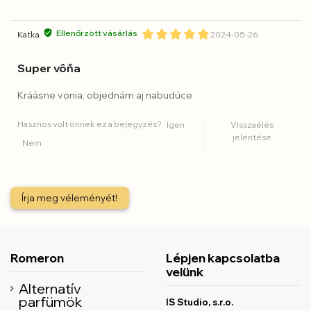
Ellenőrzött vásárlás
Katka
2024-05-26
Super vôňa
Kráásne vonia, objednám aj nabudúce
Hasznos volt önnek ez a bejegyzés?
Igen
Visszaélés
jelentése
Nem
Írja meg véleményét!
Romeron
Lépjen kapcsolatba
velünk
Alternatív
parfümök
IS Studio, s.r.o.