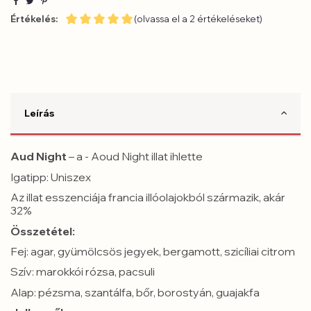
Értékelés:
(olvassa el a 2 értékeléseket)
Leírás
Aud Night
– a - Aoud Night illat ihlette
Igatipp: Uniszex
Az illat esszenciája francia illóolajokból származik, akár
32%
Összetétel:
Fej:
agar, gyümölcsös jegyek, bergamott, szicíliai citrom
Szív:
marokkói rózsa, pacsuli
Alap:
pézsma, szantálfa, bőr, borostyán, guajakfa