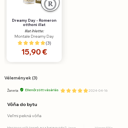
Dreamy Day - Romeron
otthoni illat
Illat ihlette:
Montale Dreamy Day
(3)
15,90 €
Vélemények (3)
Ellenőrzött vásárlás
Žaneta
2024-04-16
Vôňa do bytu
Veľmi pekná vôňa
Hasznos volt önnek ez a bejegyzés?
Igen
Visszaélés