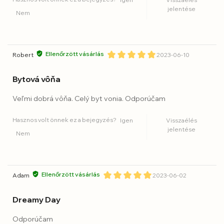
jelentése
Nem
Ellenőrzött vásárlás
Robert
2023-06-10
Bytová vôňa
Veľmi dobrá vôňa. Celý byt vonia. Odporúčam
Hasznos volt önnek ez a bejegyzés?
Igen
Visszaélés
jelentése
Nem
Ellenőrzött vásárlás
Adam
2023-06-02
Dreamy Day
Odporúčam