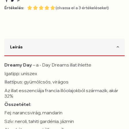
Értékelés:
(olvassa el a 3 értékeléseket)
Leírás
Dreamy Day
– a - Day Dreams illat ihlette
Igatipp: uniszex
Illattípus: gyümölcsös, virágos
Az illat esszenciája francia illóolajokból származik, akár
32%
Összetétel:
Fej:
narancsvirág, mandarin
Szív:
neroli, tahiti gardénia, jázmin