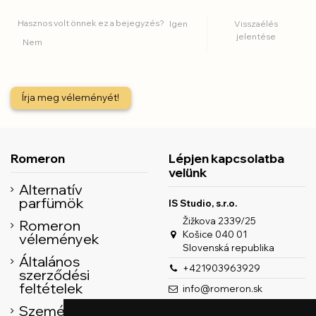
Hasznos volt önnek ez a bejegyzés?
Igen
Visszaélés
jelentése
Nem
Írja meg véleményét!
Romeron
Lépjen kapcsolatba
velünk
Alternatív
parfümök
IS Studio, s.r.o.
Žižkova 2339/25
Romeron
Košice 040 01
vélemények
Slovenská republika
Általános
+421903963929
szerződési
feltételek
info@romeron.sk
Személyes adatok