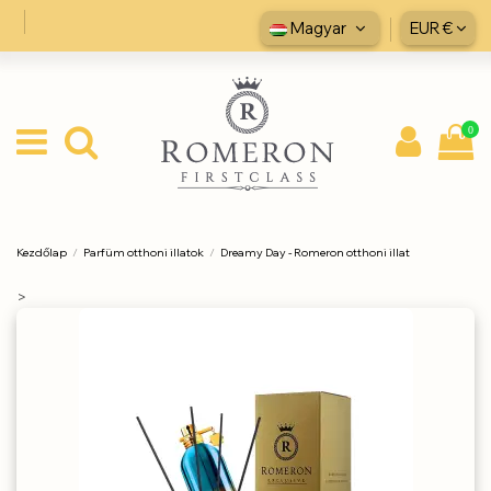
Magyar
EUR €
0
Kezdőlap
Parfüm otthoni illatok
Dreamy Day - Romeron otthoni illat
>