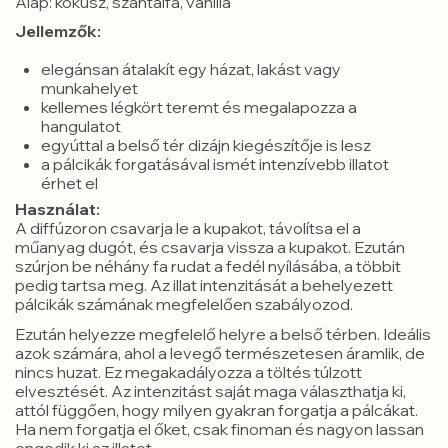
Alap:
kókusz, szantálfa, vanília
Jellemzők:
elegánsan átalakít egy házat, lakást vagy
munkahelyet
kellemes légkört teremt és megalapozza a
hangulatot
egyúttal a belső tér dizájn kiegészítője is lesz
a pálcikák forgatásával ismét intenzívebb illatot
érhet el
Használat:
A diffúzoron csavarja le a kupakot, távolítsa el a
műanyag dugót, és csavarja vissza a kupakot. Ezután
szúrjon be néhány fa rudat a fedél nyílásába, a többit
pedig tartsa meg. Az illat intenzitását a behelyezett
pálcikák számának megfelelően szabályozod.
Ezután helyezze megfelelő helyre a belső térben. Ideális
azok számára, ahol a levegő természetesen áramlik, de
nincs huzat. Ez megakadályozza a töltés túlzott
elvesztését. Az intenzitást saját maga választhatja ki,
attól függően, hogy milyen gyakran forgatja a pálcákat.
Ha nem forgatja el őket, csak finoman és nagyon lassan
engedik ki az illatot.