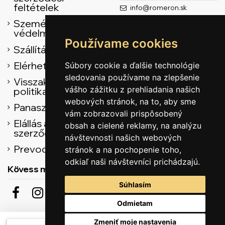
feltételek
info@romeron.sk
Személyes adatok
védelme
Používame cookies
Szállítás
Elérhetőség
Súbory cookie a ďalšie technológie
sledovania používame na zlepšenie
Visszaküldési
vášho zážitku z prehliadania našich
politika
webových stránok, na to, aby sme
Panasz űrlap
vám zobrazovali prispôsobený
Elállás az adásvételi
obsah a cielené reklamy, na analýzu
szerződéstől
návštevnosti našich webových
Prevodník
stránok a na pochopenie toho,
odkiaľ naši návštevníci prichádzajú.
Kövess minket
Súhlasím
Odmietam
Feliratkozás a hírekre
Zmeniť moje nastavenia