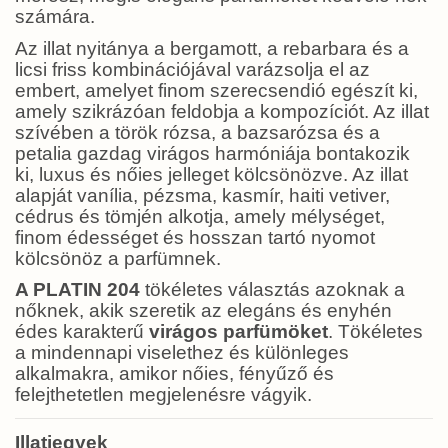
számára.
Az illat nyitánya a bergamott, a rebarbara és a
licsi friss kombinációjával varázsolja el az
embert, amelyet finom szerecsendió egészít ki,
amely szikrázóan feldobja a kompozíciót. Az illat
szívében a török rózsa, a bazsarózsa és a
petalia gazdag virágos harmóniája bontakozik
ki, luxus és nőies jelleget kölcsönözve. Az illat
alapját vanília, pézsma, kasmír, haiti vetiver,
cédrus és tömjén alkotja, amely mélységet,
finom édességet és hosszan tartó nyomot
kölcsönöz a parfümnek.
A PLATIN 204
tökéletes választás azoknak a
nőknek, akik szeretik az elegáns és enyhén
édes karakterű
virágos parfümöket
. Tökéletes
a mindennapi viselethez és különleges
alkalmakra, amikor nőies, fényűző és
felejthetetlen megjelenésre vágyik.
Illatjegyek