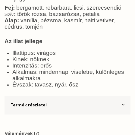
Fej:
bergamott, rebarbara, licsi, szerecsendió
:
török rózsa, bazsarózsa, petalia
Szív
Alap:
vanília, pézsma, kasmír, haiti vetiver,
cédrus, tömjén
Az illat jellege
Illattípus: virágos
Kinek: nőknek
Intenzitás: erős
Alkalmas: mindennapi viseletre, különleges
alkalmakra
Évszak: tavasz, nyár, ősz
Termék részletei
Vélemények (7)