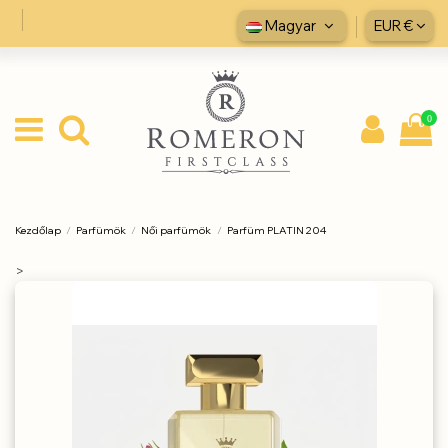
Magyar
EUR €
0
Kezdőlap
Parfümök
Női parfümök
Parfüm PLATIN 204
>