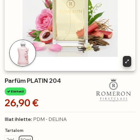
Parfüm PLATIN 204
Elérhető
26,90 €
Illat ihlette:
PDM - DELINA
Tartalom
2ml
50ml