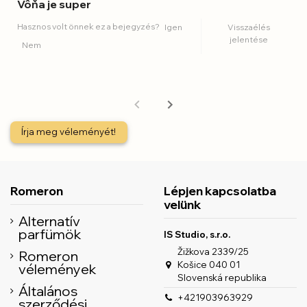
Vôňa je super
Hasznos volt önnek ez a bejegyzés?
Igen
Visszaélés
jelentése
Nem
Írja meg véleményét!
Romeron
Lépjen kapcsolatba
velünk
Alternatív
parfümök
IS Studio, s.r.o.
Žižkova 2339/25
Romeron
Košice 040 01
vélemények
Slovenská republika
Általános
+421903963929
szerződési