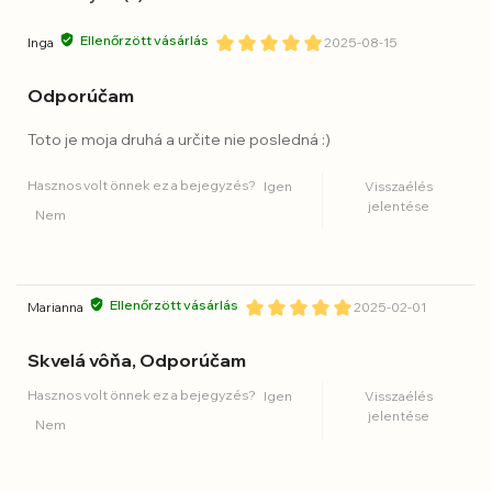
Ellenőrzött vásárlás
Inga
2025-08-15
Odporúčam
Toto je moja druhá a určite nie posledná :)
Hasznos volt önnek ez a bejegyzés?
Igen
Visszaélés
jelentése
Nem
Ellenőrzött vásárlás
Marianna
2025-02-01
Skvelá vôňa, Odporúčam
Hasznos volt önnek ez a bejegyzés?
Igen
Visszaélés
jelentése
Nem