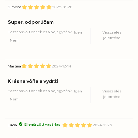
Simona
2025-01-28
Super, odporúčam
Hasznos volt önnek ez a bejegyzés?
Igen
Visszaélés
jelentése
Nem
Martina
2024-12-14
Krásna vôňa a vydrží
Hasznos volt önnek ez a bejegyzés?
Igen
Visszaélés
jelentése
Nem
Ellenőrzött vásárlás
Lucia
2024-11-25