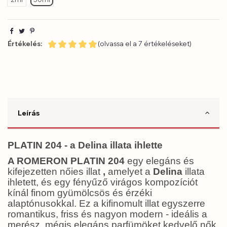
Értékelés:
(olvassa el a 7 értékeléseket)
Leírás
PLATIN 204 - a Delina illata ihlette
A ROMERON PLATIN 204
egy elegáns és
kifejezetten nőies illat
,
amelyet a
Delina
illata
ihletett, és egy fényűző virágos kompozíciót
kínál finom gyümölcsös és érzéki
alaptónusokkal. Ez a kifinomult illat egyszerre
romantikus, friss és nagyon modern - ideális a
merész, mégis elegáns parfümöket kedvelő nők