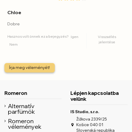
Chloe
Dobre
Hasznos volt önnek ez a bejegyzés?
Igen
Visszaélés
jelentése
Nem
Írja meg véleményét!
Romeron
Lépjen kapcsolatba
velünk
Alternatív
parfümök
IS Studio, s.r.o.
Žižkova 2339/25
Romeron
Košice 040 01
vélemények
Slovenská republika