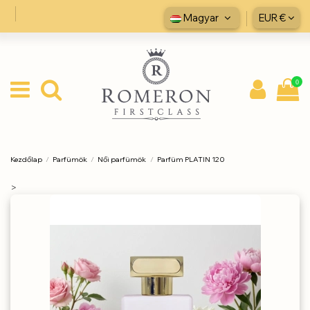
Magyar
EUR €
0
Kezdőlap
Parfümök
Női parfümök
Parfüm PLATIN 120
>