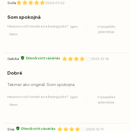
Soňa
2024-01-02
Som spokojná
Hasznos volt önnek ez a bejegyzés?
Igen
Visszaélés
jelentése
Nem
Ellenőrzött vásárlás
Gabika
2023-12-16
Dobré
Takmer ako originál. Som spokojna
Hasznos volt önnek ez a bejegyzés?
Igen
Visszaélés
jelentése
Nem
Ellenőrzött vásárlás
Sisa
2023-12-11