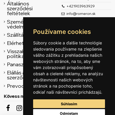
Általános
+421903963929
szerződési
feltételek
info@romeron.sk
Személyes adatok
védelme
Používame cookies
Szállítás
Elérhetőség
Súbory cookie a ďalšie technológie
sledovania používame na zlepšenie
Visszaküldési
vášho zážitku z prehliadania našich
politika
webových stránok, na to, aby sme
Panasz űrlap
vám zobrazovali prispôsobený
Elállás az adásvételi
obsah a cielené reklamy, na analýzu
szerződéstől
návštevnosti našich webových
Prevodník
stránok a na pochopenie toho,
odkiaľ naši návštevníci prichádzajú.
Kövess minket
Súhlasím
Odmietam