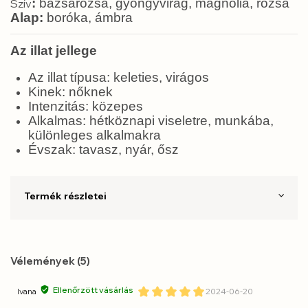
:
bazsarózsa, gyöngyvirág, magnólia, rózsa
Szív
Alap:
boróka, ámbra
Az illat jellege
Az illat típusa: keleties, virágos
Kinek: nőknek
Intenzitás: közepes
Alkalmas: hétköznapi viseletre, munkába,
különleges alkalmakra
Évszak: tavasz, nyár, ősz
Termék részletei
Vélemények (5)
Ellenőrzött vásárlás
Ivana
2024-06-20