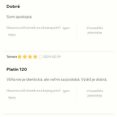
Dobré
Som spokojná
Hasznos volt önnek ez a bejegyzés?
Igen
Visszaélés
jelentése
Nem
Tamara
2024-02-29
Platin 120
Vôňa nie je identická, ale veľmi sa podobá. Výdrž je dobrá.
Hasznos volt önnek ez a bejegyzés?
Igen
Visszaélés
jelentése
Nem