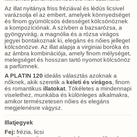
Az illat nyitánya friss fréziával és lédús licsivel
varázsolja el az embert, amelyek könnyedséget
és finom gyümölcsös édességet kölcsönöznek
a kompozíciónak. A szívben a bazsarózsa, a
gyöngyvirág, a magnólia és a rózsa virágos
jegyei bontakoznak ki, elegáns és nőies jelleget
kölcsönözve. Az illat alapja a virginiai boróka és
az ámbra kombinációja, amely finom mélységet,
melegséget és hosszan tartó nyomot kölcsönöz
a parfümnek.
A PLATIN 120
ideális választás azoknak a
nőknek, akik szeretik a
keleti és virágos
, finom
és romantikus
illatokat
. Tökéletes a mindennapi
viselethez, munkába és különleges alkalmakra,
amikor természetesen nőies és elegáns
megjelenésre vágysz.
Illatjegyek
Fej:
frézia, licsi