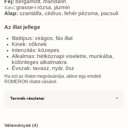
Fej:
bergamott, mandarin
:
grasse-i rózsa, jázmin
Szív
Alap:
szantálfa, cédrus, fehér pézsma, pacsuli
Az illat jellege
Illattípus: virágos, fás illat
Kinek: nőknek
Intenzitás: közepes
Alkalmas: hétköznapi viseletre, munkába,
különleges alkalmakra
Évszak: tavasz, nyár, ősz
Ha ezt az illatot megvásárolja, akkor egy eredeti
ROMERON illatot vásárol.
Termék részletei
Vélemények (4)