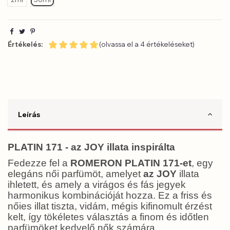
Értékelés:
(olvassa el a 4 értékeléseket)
Leírás
PLATIN 171 - az JOY illata inspirálta
Fedezze fel a
ROMERON PLATIN 171-et
, egy
elegáns női parfümöt, amelyet
az JOY
illata
ihletett, és amely a virágos és fás jegyek
harmonikus kombinációját hozza. Ez a friss és
nőies illat tiszta, vidám, mégis kifinomult érzést
kelt, így tökéletes választás a finom és időtlen
parfümöket kedvelő nők számára.