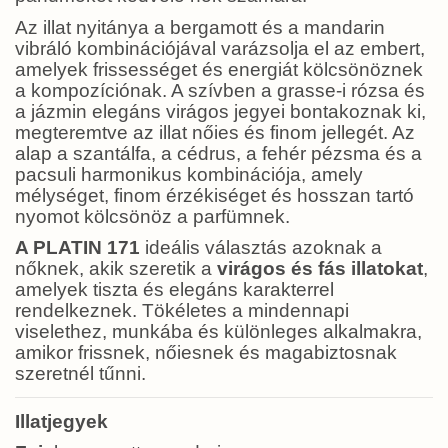
Az illat nyitánya a bergamott és a mandarin
vibráló kombinációjával varázsolja el az embert,
amelyek frissességet és energiát kölcsönöznek
a kompozíciónak. A szívben a grasse-i rózsa és
a jázmin elegáns virágos jegyei bontakoznak ki,
megteremtve az illat nőies és finom jellegét. Az
alap a szantálfa, a cédrus, a fehér pézsma és a
pacsuli harmonikus kombinációja, amely
mélységet, finom érzékiséget és hosszan tartó
nyomot kölcsönöz a parfümnek.
A PLATIN 171
ideális választás azoknak a
nőknek, akik szeretik a
virágos és fás illatokat
,
amelyek tiszta és elegáns karakterrel
rendelkeznek. Tökéletes a mindennapi
viselethez, munkába és különleges alkalmakra,
amikor frissnek, nőiesnek és magabiztosnak
szeretnél tűnni.
Illatjegyek