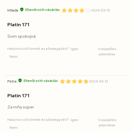
Ellenőrzött vásárlás
Milada
2024-03-15
Platin 171
Som spokojná
Hasznos volt önnek ez a bejegyzés?
Igen
Visszaélés
jelentése
Nem
Ellenőrzött vásárlás
Petra
2024-03-12
Platin 171
Za mňa super
Hasznos volt önnek ez a bejegyzés?
Igen
Visszaélés
jelentése
Nem