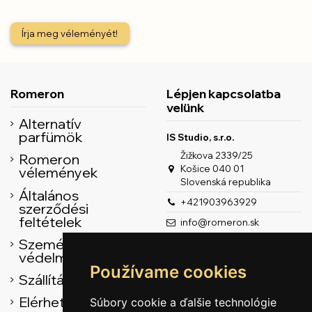
Írja meg véleményét!
Romeron
Lépjen kapcsolatba
velünk
Alternatív
parfümök
IS Studio, s.r.o.
Žižkova 2339/25
Romeron
Košice 040 01
vélemények
Slovenská republika
Általános
+421903963929
szerződési
feltételek
info@romeron.sk
Személyes adatok
védelme
Používame cookies
Szállítás
Elérhetőség
Súbory cookie a ďalšie technológie