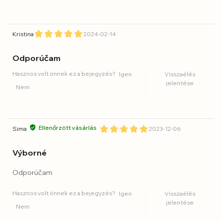
Kristina
2024-02-14
Odporúčam
Hasznos volt önnek ez a bejegyzés?
Igen
Visszaélés
jelentése
Nem
Ellenőrzött vásárlás
Sima
2023-12-06
Výborné
Odporúčam
Hasznos volt önnek ez a bejegyzés?
Igen
Visszaélés
jelentése
Nem