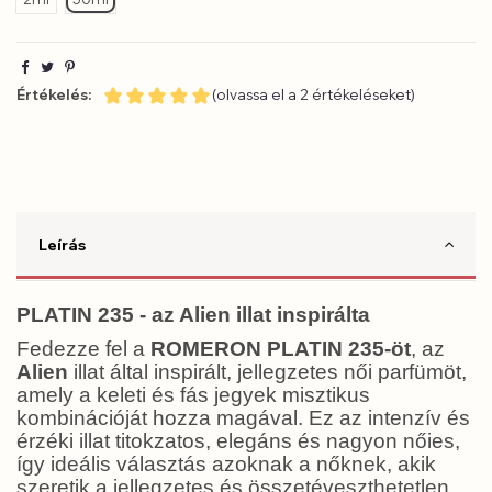
Értékelés:
(olvassa el a 2 értékeléseket)
Leírás
PLATIN 235 - az Alien illat inspirálta
Fedezze fel a
ROMERON PLATIN 235-öt
, az
Alien
illat által inspirált, jellegzetes női parfümöt,
amely a keleti és fás jegyek misztikus
kombinációját hozza magával. Ez az intenzív és
érzéki illat titokzatos, elegáns és nagyon nőies,
így ideális választás azoknak a nőknek, akik
szeretik a jellegzetes és összetéveszthetetlen