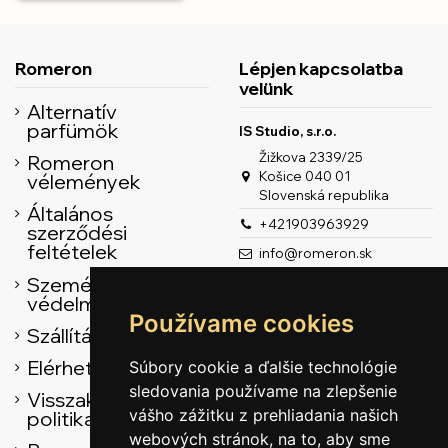
Romeron
Lépjen kapcsolatba
velünk
Alternatív
parfümök
IS Studio, s.r.o.
Žižkova 2339/25
Romeron
Košice 040 01
vélemények
Slovenská republika
Általános
+421903963929
szerződési
feltételek
info@romeron.sk
Személyes adatok
védelme
Používame cookies
Szállítás
Elérhetőség
Súbory cookie a ďalšie technológie
sledovania používame na zlepšenie
Visszaküldési
vášho zážitku z prehliadania našich
politika
webových stránok, na to, aby sme