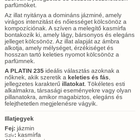
parfümöket.
Az illat nyitánya a domináns jázminé, amely
virágos intenzitást és nőiességet kölcsönöz a
kompozíciónak. A szíven a melegítő kasmírfa
bontakozik ki, amely lágy, bársonyos és elegáns
jelleget kölcsönöz. Az illat alapját az ámbra
alkotja, amely mélységet, érzékiséget és
hosszan tartó keleties nyomot kölcsönöz a
parfümnek.
A PLATIN 235
ideális választás azoknak a
nőknek, akik szeretik a
keleties és fás
,
jellegzetes karakterű
illatokat
. Tökéletes esti
alkalmakra, társasági eseményekre vagy olyan
pillanatokra, amikor magabiztos, elegáns és
felejthetetlen megjelenésre vágyik.
Illatjegyek
Fej:
jázmin
:
kasmírfa
Szív