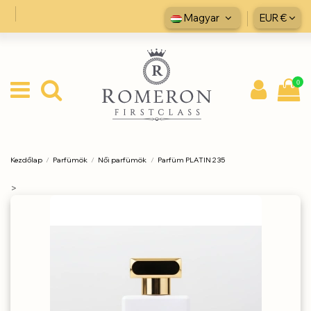
Magyar
EUR €
0
Kezdőlap
Parfümök
Női parfümök
Parfüm PLATIN 235
>