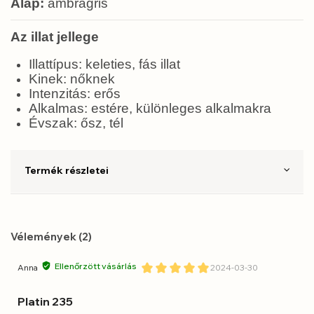
Alap:
ámbragris
Az illat jellege
Illattípus: keleties, fás illat
Kinek: nőknek
Intenzitás: erős
Alkalmas: estére, különleges alkalmakra
Évszak: ősz, tél
Termék részletei
Vélemények (2)
Ellenőrzött vásárlás
Anna
2024-03-30
Platin 235