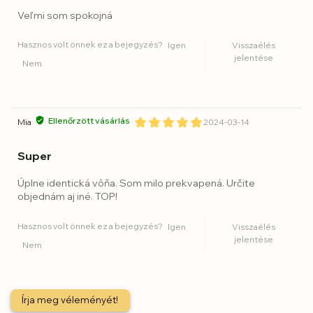
Veľmi som spokojná
Hasznos volt önnek ez a bejegyzés?
Igen
Visszaélés
jelentése
Nem
Ellenőrzött vásárlás
Mia
2024-03-14
Super
Úplne identická vôňa. Som milo prekvapená. Určite
objednám aj iné. TOP!
Hasznos volt önnek ez a bejegyzés?
Igen
Visszaélés
jelentése
Nem
Írja meg véleményét!