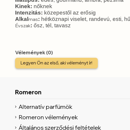
Kinek:
nőknek
Intenzitás:
közepestől az erősig
Alkal
:
hétköznapi viselet, randevú, esti,
mas
:
ősz, tél, tavasz
Évszak
Vélemények (0)
Legyen Ön az első, aki véleményt ír!
Romeron
Alternatív parfümök
Romeron vélemények
Általános szerződési feltételek