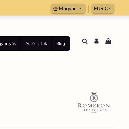
Magyar
EUR €
 gyertyák
Autó illatok
Blog