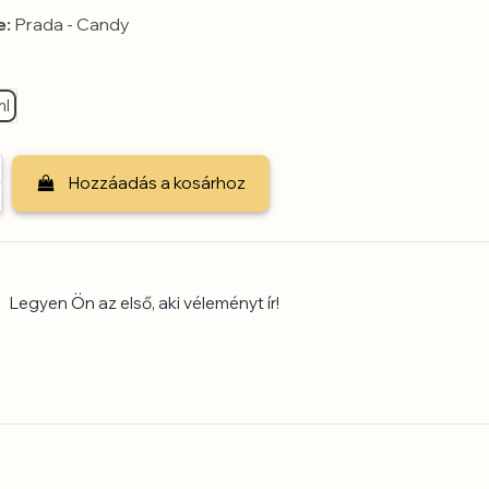
e:
Prada - Candy
ml
Hozzáadás a kosárhoz
Legyen Ön az első, aki véleményt ír!