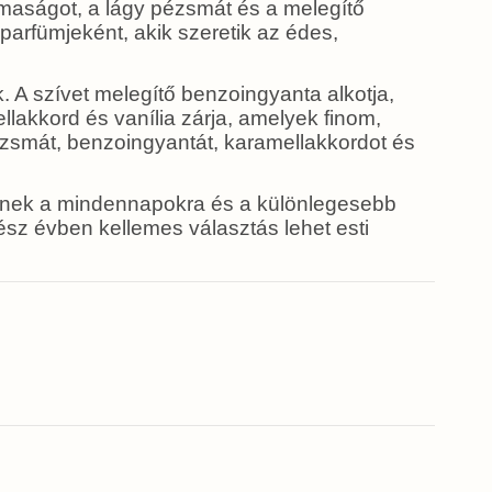
imaságot, a lágy pézsmát és a melegítő
 parfümjeként, akik szeretik az édes,
. A szívet melegítő benzoingyanta alkotja,
lakkord és vanília zárja, amelyek finom,
ézsmát, benzoingyantát, karamellakkordot és
esnek a mindennapokra és a különlegesebb
ész évben kellemes választás lehet esti