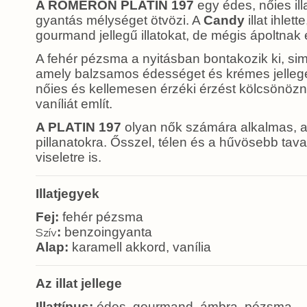
A ROMERON PLATIN 197
egy édes, nőies il
gyantás mélységet ötvözi. A
Candy
illat ihle
gourmand jellegű illatokat, de mégis ápoltnak 
A fehér pézsma a nyitásban bontakozik ki, sim
amely balzsamos édességet és krémes jelleget 
nőies és kellemesen érzéki érzést kölcsönözne
vaníliát említ.
A PLATIN 197
olyan nők számára alkalmas, a
pillanatokra. Ősszel, télen és a hűvösebb ta
viseletre is.
Illatjegyek
Fej:
fehér pézsma
:
benzoingyanta
Szív
Alap:
karamell akkord, vanília
Az illat jellege
Illattípus:
édes, gourmand, ámbra, pézsma