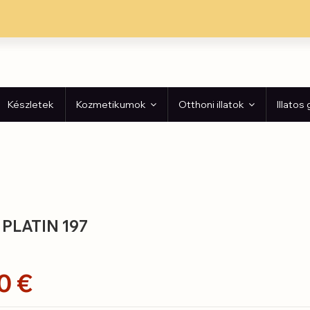
Készletek
Kozmetikumok
Otthoni illatok
Illatos
 PLATIN 197
0 €