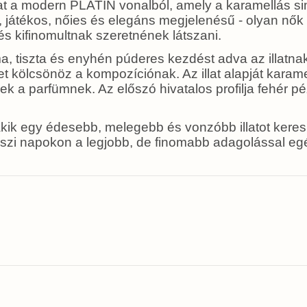
lat a modern PLATIN vonalból, amely a karamellás s
tte, játékos, nőies és elegáns megjelenésű - olyan nők
és kifinomultnak szeretnének látszani.
a, tiszta és enyhén púderes kezdést adva az illatnak
kölcsönöz a kompozíciónak. Az illat alapját karamel
k a parfümnek. Az előszó hivatalos profilja fehér p
kik egy édesebb, melegebb és vonzóbb illatot ker
vaszi napokon a legjobb, de finomabb adagolással eg