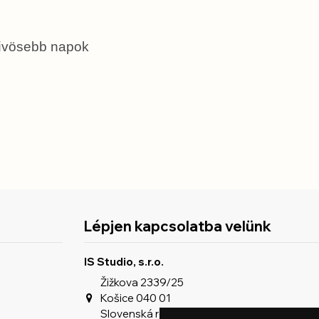
 hűvösebb napok
Lépjen kapcsolatba velünk
IS Studio, s.r.o.
Žižkova 2339/25
Košice 040 01
Slovenská republika