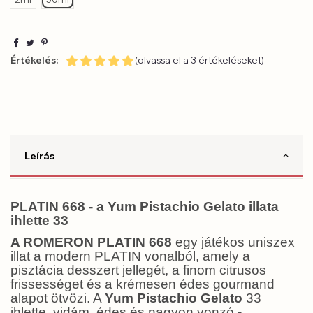
Értékelés:
(olvassa el a 3 értékeléseket)
Leírás
PLATIN 668 - a Yum Pistachio Gelato illata
ihlette 33
A ROMERON PLATIN 668
egy játékos uniszex
illat a modern PLATIN vonalból, amely a
pisztácia desszert jellegét, a finom citrusos
frissességet és a krémesen édes gourmand
alapot ötvözi. A
Yum Pistachio Gelato
33
ihlette, vidám, édes és nagyon vonzó -