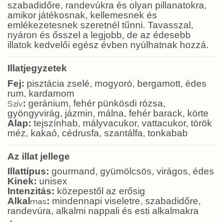
szabadidőre, randevúkra és olyan pillanatokra,
amikor játékosnak, kellemesnek és
emlékezetesnek szeretnél tűnni. Tavasszal,
nyáron és ősszel a legjobb, de az édesebb
illatok kedvelői egész évben nyúlhatnak hozzá.
Illatjegyzetek
Fej:
pisztácia zselé, mogyoró, bergamott, édes
rum, kardamom
:
geránium, fehér pünkösdi rózsa,
Szív
gyöngyvirág, jázmin, málna, fehér barack, körte
Alap:
tejszínhab, mályvacukor, vattacukor, török
méz, kakaó, cédrusfa, szantálfa, tonkabab
Az illat jellege
Illattípus:
gourmand, gyümölcsös, virágos, édes
Kinek:
unisex
Intenzitás:
közepestől az erősig
Alkal
:
mindennapi viseletre, szabadidőre,
mas
randevúra, alkalmi nappali és esti alkalmakra