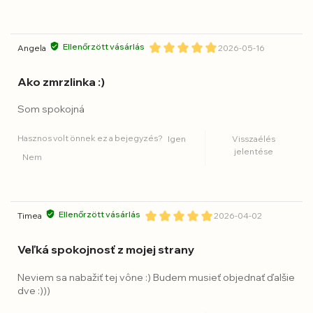
Ellenőrzött vásárlás
Angela
2026-05-16
Ako zmrzlinka :)
Som spokojná
Hasznos volt önnek ez a bejegyzés?
Igen
Visszaélés
jelentése
Nem
Ellenőrzött vásárlás
Timea
2026-04-02
Veľká spokojnosť z mojej strany
Neviem sa nabažiť tej vône :) Budem musieť objednať ďalšie
dve :)))