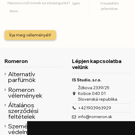
Hasznos volt önnek ez a bejegyzés?
Igen
Visszaélés
jelentése
Nem
Írja meg véleményét!
Romeron
Lépjen kapcsolatba
velünk
Alternatív
parfümök
IS Studio, s.r.o.
Žižkova 2339/25
Romeron
Košice 040 01
vélemények
Slovenská republika
Általános
+421903963929
szerződési
feltételek
info@romeron.sk
Személyes adatok
védelme