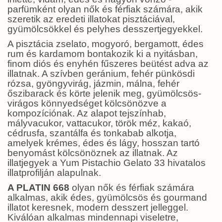
parfümként olyan nők és férfiak számára, akik
szeretik az eredeti illatokat pisztáciával,
gyümölcsökkel és pelyhes desszertjegyekkel.
A pisztácia zselato, mogyoró, bergamott, édes
rum és kardamom bontakozik ki a nyitásban,
finom diós és enyhén fűszeres beütést adva az
illatnak. A szívben geránium, fehér pünkösdi
rózsa, gyöngyvirág, jázmin, málna, fehér
őszibarack és körte jelenik meg, gyümölcsös-
virágos könnyedséget kölcsönözve a
kompozíciónak. Az alapot tejszínhab,
mályvacukor, vattacukor, török méz, kakaó,
cédrusfa, szantálfa és tonkabab alkotja,
amelyek krémes, édes és lágy, hosszan tartó
benyomást kölcsönöznek az illatnak. Az
illatjegyek a Yum Pistachio Gelato 33 hivatalos
illatprofilján alapulnak.
A PLATIN 668
olyan nők és férfiak számára
alkalmas, akik édes, gyümölcsös és gourmand
illatot keresnek, modern desszert jelleggel.
Kiválóan alkalmas mindennapi viseletre,