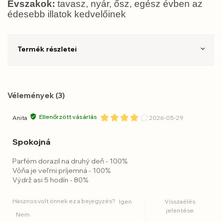
Évszakok:
tavasz, nyár, ősz, egész évben az
édesebb illatok kedvelőinek
Termék részletei
Vélemények (3)
Ellenőrzött vásárlás
Anita
2026-05-29
Spokojná
Parfém dorazil na druhý deň - 100%
Vôňa je veľmi príjemná - 100%
Výdrž asi 5 hodín - 80%
Hasznos volt önnek ez a bejegyzés?
Igen
Visszaélés
jelentése
Nem