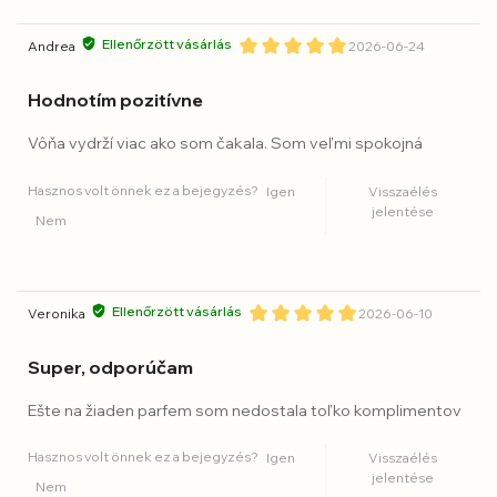
Ellenőrzött vásárlás
Andrea
2026-06-24
Hodnotím pozitívne
Vôňa vydrží viac ako som čakala. Som veľmi spokojná
Hasznos volt önnek ez a bejegyzés?
Igen
Visszaélés
jelentése
Nem
Ellenőrzött vásárlás
Veronika
2026-06-10
Super, odporúčam
Ešte na žiaden parfem som nedostala toľko komplimentov
Hasznos volt önnek ez a bejegyzés?
Igen
Visszaélés
jelentése
Nem