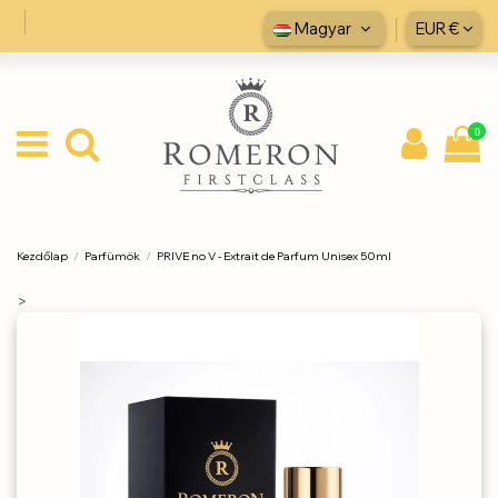
Magyar
EUR €
0
Kezdőlap
Parfümök
PRIVE no V - Extrait de Parfum Unisex 50ml
>