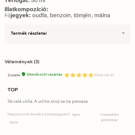
Térfogat:
50 ml
Illatkompozíció:
jegyek:
oudfa, benzoin, tömjén, málna
Fő
Termék részletei
Vélemények (3)
Ellenőrzött vásárlás
Zuzana
2026-06-27
TOP
Skvelá vôňa. A určite stojí za tie peniaze
Hasznos volt önnek ez a bejegyzés?
Igen
Visszaélés
jelentése
Nem