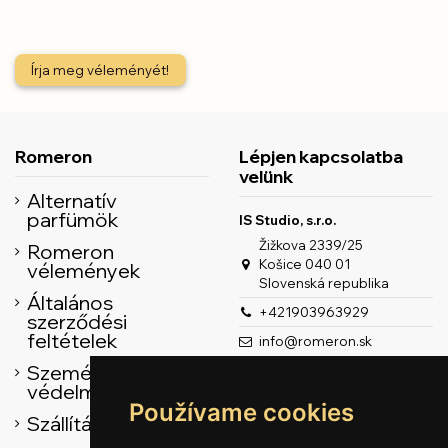
Írja meg véleményét!
Romeron
Lépjen kapcsolatba
velünk
Alternatív
parfümök
IS Studio, s.r.o.
Žižkova 2339/25
Romeron
Košice 040 01
vélemények
Slovenská republika
Általános
+421903963929
szerződési
feltételek
info@romeron.sk
Személyes adatok
védelme
Používame cookies
Szállítás