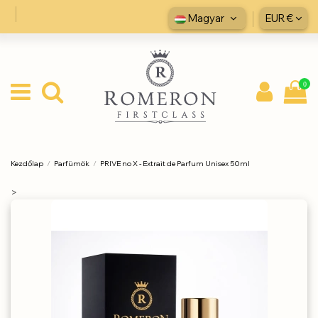
Magyar
EUR €
0
Kezdőlap
Parfümök
PRIVE no X - Extrait de Parfum Unisex 50ml
>