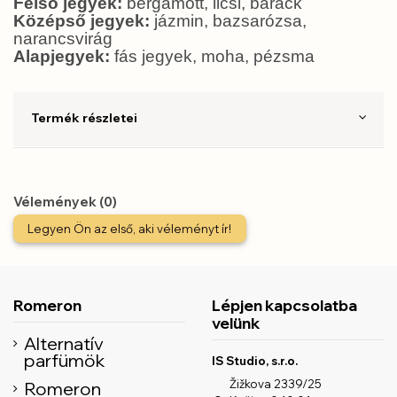
Felső jegyek:
bergamott, licsi, barack
Középső jegyek:
jázmin, bazsarózsa,
narancsvirág
Alapjegyek:
fás jegyek, moha, pézsma
Termék részletei
Vélemények (0)
Legyen Ön az első, aki véleményt ír!
Romeron
Lépjen kapcsolatba
velünk
Alternatív
parfümök
IS Studio, s.r.o.
Žižkova 2339/25
Romeron