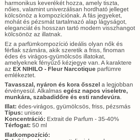
harmonikus keverékét hozza, amely tiszta,
nőies, valamint univerzálisan hordható jelleget
kölcsönöz a kompozíciónak. A fás jegyeket,
mohát és pézsmát tartalmazó alap lágyságot,
eleganciát és hosszan tartó modern visszhangot
kölcsönöz az illatnak.
Ez a parfümkompozíció ideális olyan nők és
férfiak számára, akik szeretik a friss, finoman
édes és virágos-gyümölcsös illatokat,
amelyeknek fényűző kézjegye van. A karaktere
az
EX NIHILO - Fleur Narcotique
parfümre
emlékeztet.
Tavasszal, nyáron és kora ősszel
a legjobban
érvényesül. Alkalmas
egész napos viseletre,
munkára, szabadidőre és esti randevúra
.
Illat:
édes-virágos, gyümölcsös, friss, pézsmás
Típus:
unisex
Koncentráció:
Extrait de Parfum - 35-40%
Térfogat:
50 ml
Illatkompozíció: