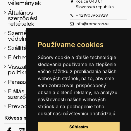
Košice 040 01
vélemények
Slovenská republika
Általános
+421903963929
szerződési
feltételek
info@romeron.sk
Személyes adatok
védelme
Používame cookies
Szállítás
Elérhetőség
Súbory cookie a ďalšie technológie
sledovania používame na zlepšenie
Visszaküldési
vášho zážitku z prehliadania našich
politika
webových stránok, na to, aby sme
Panasz űrlap
vám zobrazovali prispôsobený
Elállás az adásvételi
obsah a cielené reklamy, na analýzu
szerződéstől
návštevnosti našich webových
Prevodník
stránok a na pochopenie toho,
odkiaľ naši návštevníci prichádzajú.
Kövess minket
Súhlasím