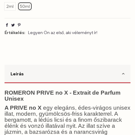
2ml
50ml
Értékelés:
Legyen Ön az első, aki véleményt ír!
Leírás
ROMERON PRIVE no X - Extrait de Parfum
Unisex
A PRIVE no X
egy elegáns, édes-virágos unisex
illat, modern, gyümölcsös-friss karakterrel. A
bergamott, a lédús licsi és a finom őszibarack
élénk és vonzó illatával nyit. Az illat szíve a
jázmin, a bazsarózsa és a narancsvirág