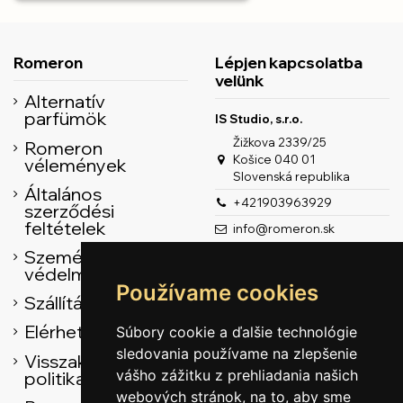
Romeron
Lépjen kapcsolatba
velünk
Alternatív
parfümök
IS Studio, s.r.o.
Žižkova 2339/25
Romeron
Košice 040 01
vélemények
Slovenská republika
Általános
+421903963929
szerződési
feltételek
info@romeron.sk
Személyes adatok
védelme
Používame cookies
Szállítás
Elérhetőség
Súbory cookie a ďalšie technológie
sledovania používame na zlepšenie
Visszaküldési
vášho zážitku z prehliadania našich
politika
webových stránok, na to, aby sme