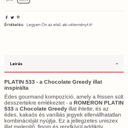
Értékelés:
Legyen Ön az első, aki véleményt ír!
Leírás
PLATIN 533 - a Chocolate Greedy illat
inspirálta
Édes gourmand kompozíció, amely a frissen sült
desszertekre emlékeztet - a
ROMERON PLATIN
533
a
Chocolate Greedy
illat ihlette, és az
édes, kakaós és vaníliás jegyek ellenállhatatlan
kombinációját nyújtja. Ez a jellegzetes uniszex
illat melegítő, finom és rendkívül addiktív,