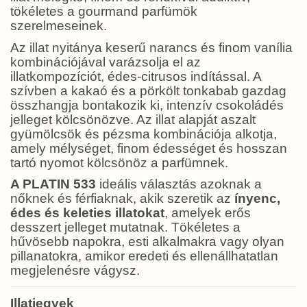
tökéletes a gourmand parfümök
szerelmeseinek.
Az illat nyitánya keserű narancs és finom vanília
kombinációjával varázsolja el az
illatkompozíciót, édes-citrusos indítással. A
szívben a kakaó és a pörkölt tonkabab gazdag
összhangja bontakozik ki, intenzív csokoládés
jelleget kölcsönözve. Az illat alapját aszalt
gyümölcsök és pézsma kombinációja alkotja,
amely mélységet, finom édességet és hosszan
tartó nyomot kölcsönöz a parfümnek.
A PLATIN 533
ideális választás azoknak a
nőknek és férfiaknak, akik szeretik az
ínyenc,
édes és keleties illatokat
, amelyek erős
desszert jelleget mutatnak. Tökéletes a
hűvösebb napokra, esti alkalmakra vagy olyan
pillanatokra, amikor eredeti és ellenállhatatlan
megjelenésre vágysz.
Illatjegyek