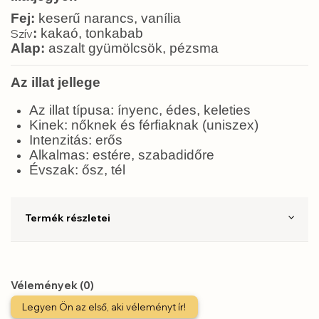
Fej:
keserű narancs, vanília
:
kakaó, tonkabab
Szív
Alap:
aszalt gyümölcsök, pézsma
Az illat jellege
Az illat típusa: ínyenc, édes, keleties
Kinek: nőknek és férfiaknak (uniszex)
Intenzitás: erős
Alkalmas: estére, szabadidőre
Évszak: ősz, tél
Termék részletei
Vélemények (0)
Legyen Ön az első, aki véleményt ír!