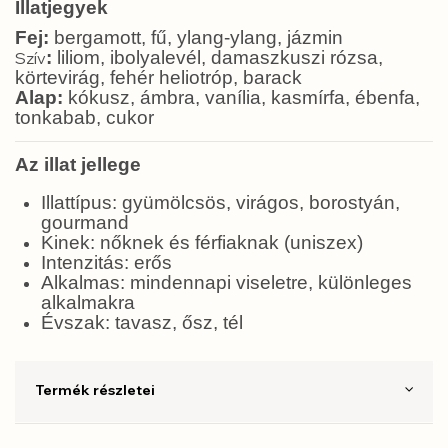
Illatjegyek
Fej:
bergamott, fű, ylang-ylang, jázmin
:
liliom, ibolyalevél, damaszkuszi rózsa,
Szív
körtevirág, fehér heliotróp, barack
Alap:
kókusz, ámbra, vanília, kasmírfa, ébenfa,
tonkabab, cukor
Az illat jellege
Illattípus: gyümölcsös, virágos, borostyán,
gourmand
Kinek: nőknek és férfiaknak (uniszex)
Intenzitás: erős
Alkalmas: mindennapi viseletre, különleges
alkalmakra
Évszak: tavasz, ősz, tél
Termék részletei