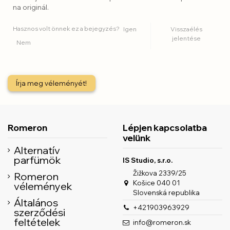
na originál.
Hasznos volt önnek ez a bejegyzés?
Igen
Visszaélés
jelentése
Nem
Írja meg véleményét!
Romeron
Lépjen kapcsolatba
velünk
Alternatív
parfümök
IS Studio, s.r.o.
Žižkova 2339/25
Romeron
Košice 040 01
vélemények
Slovenská republika
Általános
+421903963929
szerződési
feltételek
info@romeron.sk