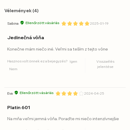
Vélemények (4)
Ellenőrzött vásárlás
Sabina
2025-01-19
Jedinečná vôňa
Konečne mám niečo iné. Veľmi sa teším z tejto vône
Hasznos volt önnek ez a bejegyzés?
Igen
Visszaélés
jelentése
Nem
Ellenőrzött vásárlás
Eva
2024-04-25
Platin 601
Na mňa veľmi jemná vôňa. Poraďte mi niečo intenzívnejšie