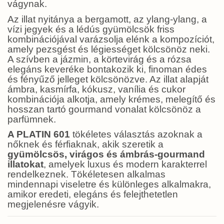
vágynak.
Az illat nyitánya a bergamott, az ylang-ylang, a
vízi jegyek és a lédús gyümölcsök friss
kombinációjával varázsolja elénk a kompozíciót,
amely pezsgést és légiességet kölcsönöz neki.
A szívben a jázmin, a körtevirág és a rózsa
elegáns keveréke bontakozik ki, finoman édes
és fényűző jelleget kölcsönözve. Az illat alapját
ámbra, kasmírfa, kókusz, vanília és cukor
kombinációja alkotja, amely krémes, melegítő és
hosszan tartó gourmand vonalat kölcsönöz a
parfümnek.
A PLATIN 601
tökéletes választás azoknak a
nőknek és férfiaknak, akik szeretik a
gyümölcsös, virágos és ámbrás-gourmand
illatokat
, amelyek luxus és modern karakterrel
rendelkeznek. Tökéletesen alkalmas
mindennapi viseletre és különleges alkalmakra,
amikor eredeti, elegáns és felejthetetlen
megjelenésre vágyik.