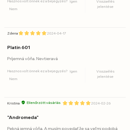
Hasznos volt önnek ez a bejegyzés?
Igen
Visszaélés
jelentése
Nem
Zdena
2024-04-17
Platin 601
Príjemná vôňa. Nevtieravá
Hasznos volt önnek ez a bejegyzés?
Igen
Visszaélés
jelentése
Nem
Ellenőrzött vásárlás
Kristina
2024-02-26
"Andromeda"
Pekná jemná vôňa. A musím povedať že sa veľmi podobá