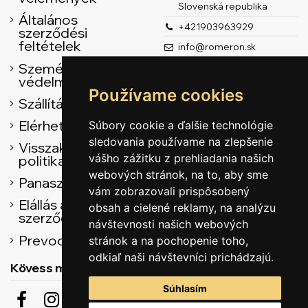
Slovenská republika
Általános
+421903963929
szerződési
feltételek
info@romeron.sk
Személyes adatok
védelme
Používame cookies
Szállítás
Elérhetőség
Súbory cookie a ďalšie technológie
sledovania používame na zlepšenie
Visszaküldési
vášho zážitku z prehliadania našich
politika
webových stránok, na to, aby sme
Panasz űrlap
vám zobrazovali prispôsobený
Elállás az adásvételi
obsah a cielené reklamy, na analýzu
szerződéstől
návštevnosti našich webových
Prevodník
stránok a na pochopenie toho,
odkiaľ naši návštevníci prichádzajú.
Kövess minket
Súhlasím