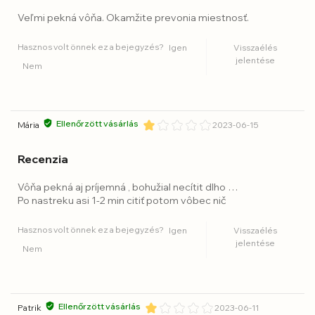
Veľmi pekná vôňa. Okamžite prevonia miestnosť.
Hasznos volt önnek ez a bejegyzés?
Igen
Visszaélés
jelentése
Nem
Ellenőrzött vásárlás
Mária
2023-06-15
Recenzia
Vôňa pekná aj príjemná , bohužial necítit dlho …
Po nastreku asi 1-2 min citiť potom vôbec nič
Hasznos volt önnek ez a bejegyzés?
Igen
Visszaélés
jelentése
Nem
Ellenőrzött vásárlás
Patrik
2023-06-11