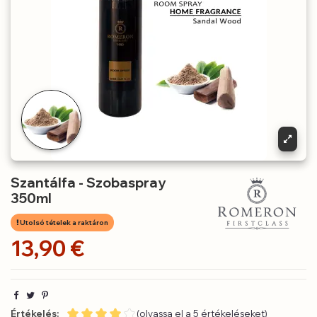
Szantálfa - Szobaspray
350ml
Utolsó tételek a raktáron
13,90 €
Értékelés:
(olvassa el a 5 értékeléseket)