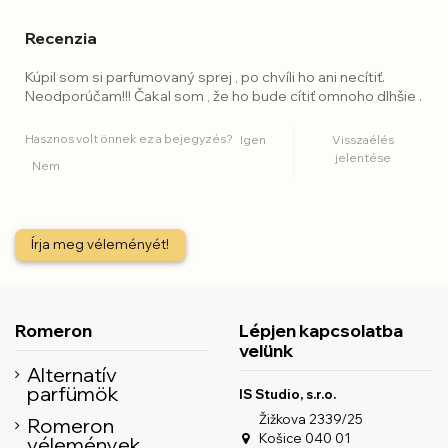
Recenzia
Kúpil som si parfumovaný sprej , po chvíli ho ani necítiť.
Neodporúčam!!! Čakal som , že ho bude cítiť omnoho dlhšie .
Hasznos volt önnek ez a bejegyzés?
Igen
Visszaélés
jelentése
Nem
Írja meg véleményét!
Romeron
Lépjen kapcsolatba
velünk
Alternatív
parfümök
IS Studio, s.r.o.
Žižkova 2339/25
Romeron
Košice 040 01
vélemények