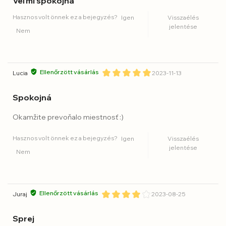
Veľmi spokojná
Hasznos volt önnek ez a bejegyzés?
Igen
Visszaélés
jelentése
Nem
Ellenőrzött vásárlás
Lucia
2023-11-13
Spokojná
Okamžite prevoňalo miestnosť :)
Hasznos volt önnek ez a bejegyzés?
Igen
Visszaélés
jelentése
Nem
Ellenőrzött vásárlás
Juraj
2023-08-25
Sprej