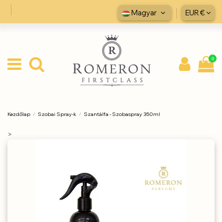
Magyar
EUR €
0
Kezdőlap
Szobai Spray-k
Szantálfa - Szobaspray 350ml
>