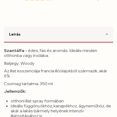
Leírás
Szantálfa
– édes, fás és aromás. Ideális minden
otthonba vagy irodába.
Illatjegy: Woody
Az illat esszenciája francia illóolajokból származik, akár
6%
Csomag tartalma: 350 ml
Jellemzők:
otthoni illat spray formában
ideális függönyökhöz, kanapékhoz, ágyneműhöz, de
akár a lakás bármely helyének intenzív
illatosításához is