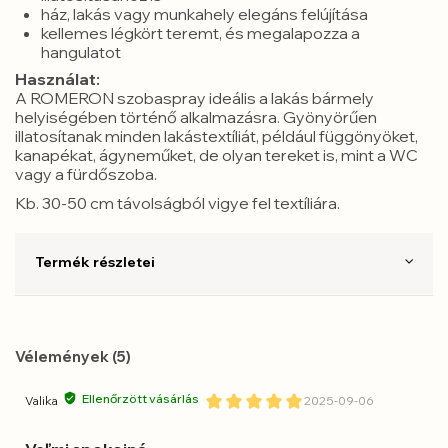
ház, lakás vagy munkahely elegáns felújítása
kellemes légkört teremt, és megalapozza a
hangulatot
Használat:
A ROMERON szobaspray ideális a lakás bármely
helyiségében történő alkalmazásra. Gyönyörűen
illatosítanak minden lakástextíliát, például függönyöket,
kanapékat, ágyneműket, de olyan tereket is, mint a WC
vagy a fürdőszoba.
Kb. 30-50 cm távolságból vigye fel textíliára.
Termék részletei
Vélemények (5)
Ellenőrzött vásárlás
Valika
2025-09-06