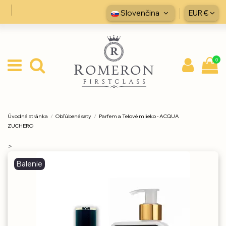
Slovenčina
EUR €
0
Úvodná stránka
Obľúbené sety
Parfem a Telové mlieko - ACQUA
ZUCHERO
>
Balenie