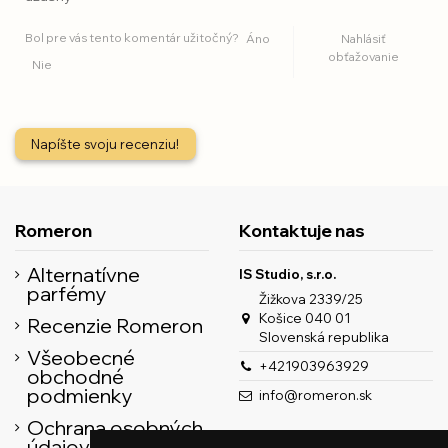
Bol pre vás tento komentár užitočný?
Áno
Nahlásiť
obťažovanie
Nie
Napíšte svoju recenziu!
Romeron
Kontaktuje nas
Alternatívne
IS Studio, s.r.o.
parfémy
Žižkova 2339/25
Košice 040 01
Recenzie Romeron
Slovenská republika
Všeobecné
+421903963929
obchodné
podmienky
info@romeron.sk
Ochrana osobných
údajov