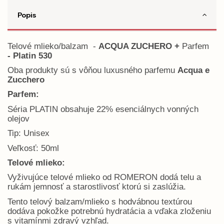
Popis
Telové mlieko/balzam -
ACQUA ZUCHERO +
Parfem
- Platin 530
Oba produkty sú s vôňou luxusného parfemu
Acqua e
Zucchero
Parfem:
Séria PLATIN obsahuje 22% esenciálnych vonných
olejov
Tip: Unisex
Veľkosť: 50ml
Telové mlieko:
Vyživujúce telové mlieko od ROMERON dodá telu a
rukám jemnosť a starostlivosť ktorú si zaslúžia.
Tento telový balzam/mlieko s hodvábnou textúrou
dodáva pokožke potrebnú hydratácia a vďaka zloženiu
s vitamínmi zdravý vzhľad.