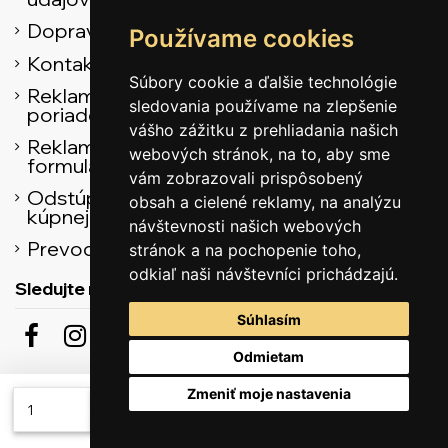
Doprava
Používame cookies
Kontaktné údaje
Súbory cookie a ďalšie technológie
Reklamačný
sledovania používame na zlepšenie
poriadok
vášho zážitku z prehliadania našich
Reklamačný
webových stránok, na to, aby sme
formulár
vám zobrazovali prispôsobený
Odstúpenie od
obsah a cielené reklamy, na analýzu
kúpnej zmluvy
návštevnosti našich webových
Prevodník
stránok a na pochopenie toho,
odkiaľ naši návštevníci prichádzajú.
Sledujte nás
Súhlasím
Odmietam
Odber noviniek
Zmeniť moje nastavenia
Pridať do košíka