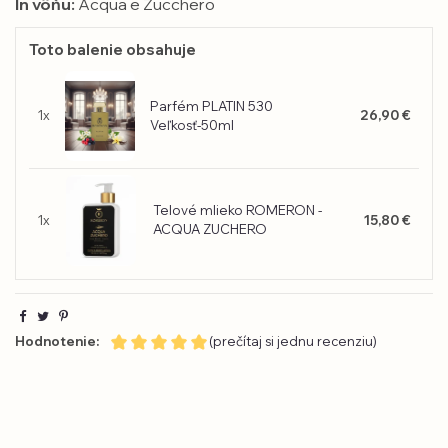
In vôňu:
Acqua e Zucchero
Toto balenie obsahuje
Parfém PLATIN 530
1x
26,90 €
Veľkosť-50ml
Telové mlieko ROMERON -
1x
15,80 €
ACQUA ZUCHERO
Hodnotenie:
(prečítaj si jednu recenziu)