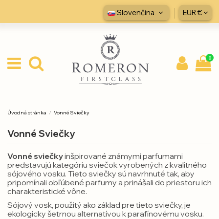
Slovenčina
EUR €
0
Úvodná stránka
Vonné Sviečky
Vonné Sviečky
Vonné sviečky
inšpirované známymi parfumami
predstavujú kategóriu sviečok vyrobených z kvalitného
sójového vosku. Tieto sviečky sú navrhnuté tak, aby
pripomínali obľúbené parfumy a prinášali do priestoru ich
charakteristické vône.
Sójový vosk, použitý ako základ pre tieto sviečky, je
ekologicky šetrnou alternatívou k parafínovému vosku.