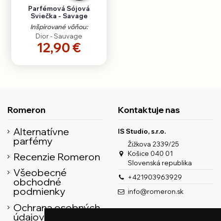
Parfémová Sójová
Sviečka - Savage
Inšpirované vôňou:
Dior - Sauvage
12,90 €
Romeron
Kontaktuje nas
Alternatívne
IS Studio, s.r.o.
parfémy
Žižkova 2339/25
Košice 040 01
Recenzie Romeron
Slovenská republika
Všeobecné
+421903963929
obchodné
podmienky
info@romeron.sk
Ochrana osobných
údajov