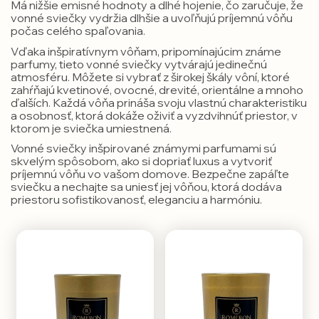
Má nižšie emisné hodnoty a dlhé hojenie, čo zaručuje, že
vonné sviečky vydržia dlhšie a uvoľňujú príjemnú vôňu
počas celého spaľovania.
Vďaka inšpiratívnym vôňam, pripomínajúcim známe
parfumy, tieto vonné sviečky vytvárajú jedinečnú
atmosféru. Môžete si vybrať z širokej škály vôní, ktoré
zahŕňajú kvetinové, ovocné, drevité, orientálne a mnoho
ďalších. Každá vôňa prináša svoju vlastnú charakteristiku
a osobnosť, ktorá dokáže oživiť a vyzdvihnúť priestor, v
ktorom je sviečka umiestnená.
Vonné sviečky inšpirované známymi parfumami sú
skvelým spôsobom, ako si dopriať luxus a vytvoriť
príjemnú vôňu vo vašom domove. Bezpečne zapáľte
sviečku a nechajte sa uniesť jej vôňou, ktorá dodáva
priestoru sofistikovanosť, eleganciu a harmóniu.