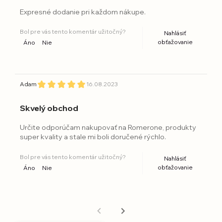
Expresné dodanie pri každom nákupe.
Bol pre vás tento komentár užitočný?
Nahlásiť
obťažovanie
Áno
Nie
Adam
16.08.2023
Skvelý obchod
Určite odporúčam nakupovať na Romerone, produkty
super kvality a stale mi boli doručené rýchlo.
Bol pre vás tento komentár užitočný?
Nahlásiť
obťažovanie
Áno
Nie