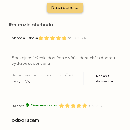
Naša ponuka
Recenzie obchodu
Marcela Liskova
26.07.2024
Spokojnosť rýchle doručenie vôňa identická s dobrou
výdržou super cena
Bol pre vás tento komentár užitočný?
Nahlásiť
obťažovanie
Áno
Nie
Overený nákup
Robert
10.12.2023
odporucam