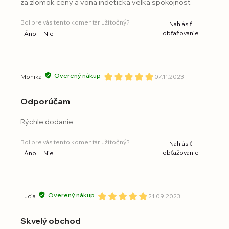
za zlomok ceny a vona indeticka velka spokojnost
Bol pre vás tento komentár užitočný?
Nahlásiť
obťažovanie
Áno
Nie
Overený nákup
Monika
07.11.2023
Odporúčam
Rýchle dodanie
Bol pre vás tento komentár užitočný?
Nahlásiť
obťažovanie
Áno
Nie
Overený nákup
Lucia
21.09.2023
Skvelý obchod