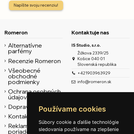
Napíšte svoju recenziu!
Romeron
Kontaktuje nas
Alternatívne
IS Studio, s.r.o.
parfémy
Žižkova 2339/25
Košice 040 01
Recenzie Romeron
Slovenská republika
Všeobecné
+421903963929
obchodné
podmienky
info@romeron.sk
Ochrana osobných
údajov
Doprava
Používame cookies
Kontaktné údaje
Súbory cookie a ďalšie technológie
Reklamačný
sledovania používame na zlepšenie
poriadok