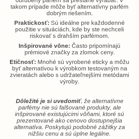
obľúbený parfém sa prestane vyrábať. V
takom prípade môže byť alternatívny parfém
dobrým riešením.
Praktickosť:
Sú ideálne pre každodenné
použitie v situáciách, kde by ste nechceli
riskovať s drahším parfémom.
Inšpirované vône:
Často pripomínajú
prémiové značky za zlomok ceny.
Etičnosť:
Mnohé sú vyrobené eticky a môžu
byť alternatívou k výrobkom testovaným na
zvieratách alebo s udržateľnejšími metódami
výroby.
Dôležité je si uvedomiť
, že alternatívne
parfémy nie sú falšované produkty, ale
inšpirované existujúcimi vôňami, ktoré sú
prezentované ako cenovo dostupnejšia
alternatíva. Poskytujú podobné zážitky za
nižšiu cenu a sú úplne legálne.