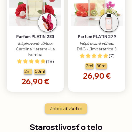
Parfum PLATIN 283
Parfum PLATIN 279
Inšpirované vôňou:
Inšpirované vôňou:
Carolina Hererra - La
D&G - L'Impératrice 3
Bomba
(7)
(18)
2ml
50ml
2ml
50ml
26,90 €
26,90 €
Zobraziť všetko
Starostlivosť o telo