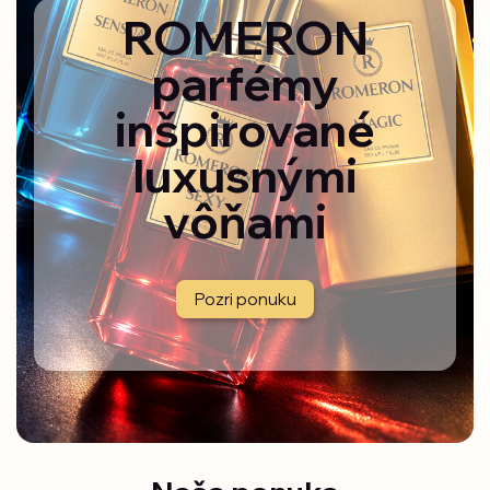
ROMERON
parfémy
inšpirované
luxusnými
vôňami
Pozri ponuku