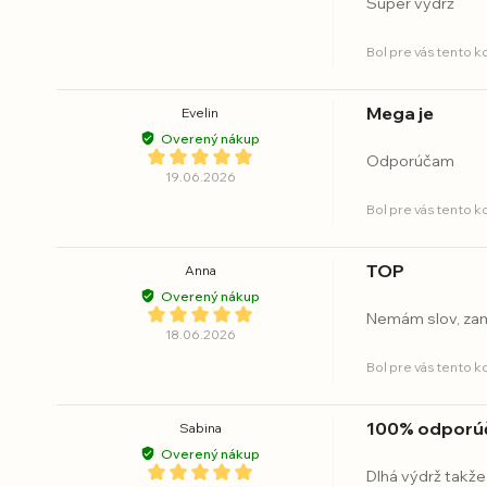
Super výdrž
Bol pre vás tento 
Mega je
Evelin
Overený nákup
Odporúčam
19.06.2026
Bol pre vás tento 
TOP
Anna
Overený nákup
Nemám slov, zami
18.06.2026
Bol pre vás tento 
100% odporú
Sabina
Overený nákup
Dlhá výdrž takž