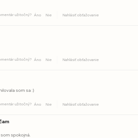
komentár užitočný?
Áno
Nie
Nahlásiť obťažovanie
komentár užitočný?
Áno
Nie
Nahlásiť obťažovanie
lovala som sa :)
komentár užitočný?
Áno
Nie
Nahlásiť obťažovanie
čam
e som spokojná.