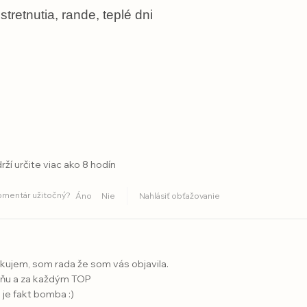
retnutia, rande, teplé dni
ží určite viac ako 8 hodín
komentár užitočný?
Áno
Nie
Nahlásiť obťažovanie
kujem, som rada že som vás objavila.
ôňu a za každým TOP
je fakt bomba :)