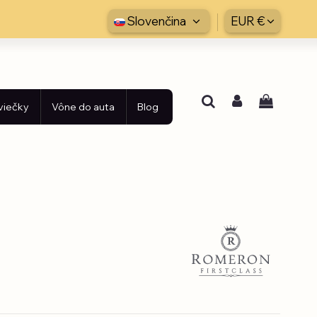
Slovenčina
EUR €
viečky
Vône do auta
Blog