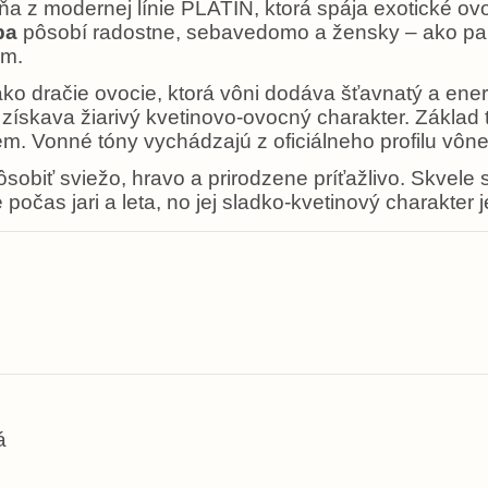
a z modernej línie PLATIN, ktorá spája exotické ovo
ba
pôsobí radostne, sebavedomo a žensky – ako parf
om.
ako dračie ovocie, ktorá vôni dodáva šťavnatý a ene
získava žiarivý kvetinovo-ovocný charakter. Základ 
jem. Vonné tóny vychádzajú z oficiálneho profilu vô
ôsobiť sviežo, hravo a prirodzene príťažlivo. Skvel
e počas jari a leta, no jej sladko-kvetinový charakter 
á