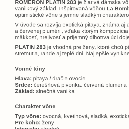
ROMERON PLATIN 283
je žiarivá dámska vôň
vanilkový základ. Inšpirovaná vôňou
La Bom
optimistické vône s jemne sladkým charakter
V úvode sa rozvíja exotická pitaya, známa aj 
a červenej plumérii, vďaka ktorým kompozícia 
mäkkosť, hrejivosť a príjemný dlhotrvajúci do
PLATIN 283
je vhodná pre ženy, ktoré chcú p
stretnutia, rande aj teplé dni. Najlepšie vynikn
Vonné tóny
Hlava:
pitaya / dračie ovocie
Srdce:
čerešňová pivonka, červená pluméria
Základ:
slnečná vanilka
Charakter vône
Typ vône:
ovocná, kvetinová, sladká, exotick
Pre koho:
ženy
Intenzita:
stredná