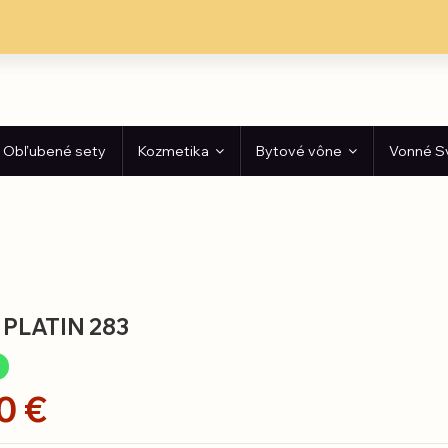
Obľubené sety
Kozmetika
Bytové vône
Vonné S
 PLATIN 283
e
0 €