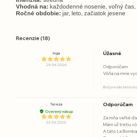
Vhodná na:
každodenné nosenie, voľný čas, st
Ročné obdobie:
jar, leto, začiatok jesene
Recenzie (18)
Úžasné
Inga
25.06.2026
Odporúčam
Vôňa na mne vydr
Bol pre vás tento 
Odporúčam
Tereza
Overený nákup
Za mňa veľké ďa
23.06.2026
Mám už tretiu v
A táto La Bomba 