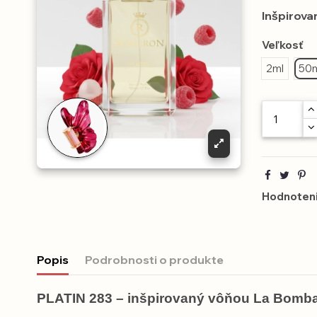
Inšpirova
Veľkosť
2ml
50
Hodnoteni
Popis
Podrobnosti o produkte
PLATIN 283 – inšpirovaný vôňou La Bomb