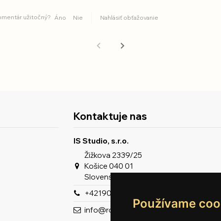
komentár užitočný?
Áno
Nie
Nahlásiť obťažovanie
Kontaktuje nas
IS Studio, s.r.o.
Žižkova 2339/25
Košice 040 01
Slovenská republika
+421903963929
Používame coo
info@romeron.sk