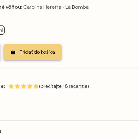
né vôňou:
Carolina Hererra - La Bomba
ml
Pridať do košíka
e:
(prečítajte 18 recenzie)
a