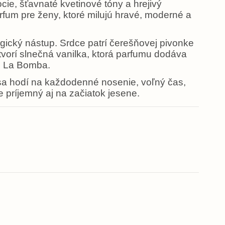
cie, šťavnaté kvetinové tóny a hrejivý
um pre ženy, ktoré milujú hravé, moderné a
rgický nástup. Srdce patrí čerešňovej pivonke
tvorí slnečná vanilka, ktorá parfumu dodáva
ne La Bomba.
e sa hodí na každodenné nosenie, voľný čas,
je príjemný aj na začiatok jesene.