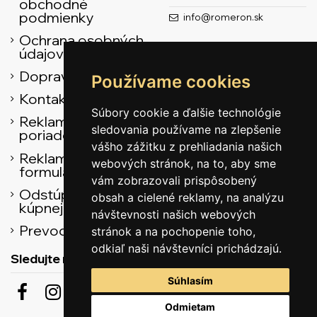
obchodné
podmienky
info@romeron.sk
Ochrana osobných
údajov
Doprava
Používame cookies
Kontaktné údaje
Súbory cookie a ďalšie technológie
Reklamačný
sledovania používame na zlepšenie
poriadok
vášho zážitku z prehliadania našich
Reklamačný
webových stránok, na to, aby sme
formulár
vám zobrazovali prispôsobený
Odstúpenie od
obsah a cielené reklamy, na analýzu
kúpnej zmluvy
návštevnosti našich webových
Prevodník
stránok a na pochopenie toho,
odkiaľ naši návštevníci prichádzajú.
Sledujte nás
Súhlasím
Odmietam