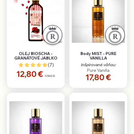
OLEJ BIOSCHA -
Body MIST - PURE
GRANÁTOVÉ JABLKO
VANILLA
(7)
Inšpirované vôňou:
Pure Vanilla
12,80 €
17,80 €
17,80 €