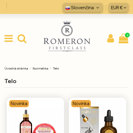
Slovenčina
EUR €
0
Úvodná stránka
Kozmetika
Telo
Telo
Novinka
Novinka