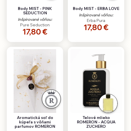
Body MIST - PINK
Body MIST - ERBA LOVE
SEDUCTION
Inšpirované vôňou:
Inšpirované vôňou:
Erba Pura
Pure Seduction
17,80 €
17,80 €
Aromatická soľ do
Telové mlieko
kúpeľa s vôňami
ROMERON - ACQUA
parfumov ROMERON
ZUCHERO