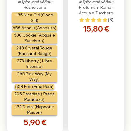
Inšpirované vôňou:
Inšpirované vôňou:
Rôzne vône
Profumum Roma -
Acqua e Zucchero
135 Nice Girl (Good
(3)
Girl)
15,80 €
656 Assolu (Assoluto)
530 Cookie (Acqua e
Zucchero)
248 Crystal Rouge
(Baccarat Rouge)
273 Liberty ( Libre
Intense)
265 Pink Way (My
Way)
508 Erbi (Erba Pura)
205 Paradise ( Prada
Paradoxe)
172 Dubaj (Hypnotic
Poison)
5,90 €