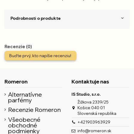
Podrobnosti o produkte
Recenzie (0)
Buďte prvý, kto napíše recenziu!
Romeron
Kontaktuje nas
Alternatívne
IS Studio, s.r.o.
parfémy
Žižkova 2339/25
Košice 040 01
Recenzie Romeron
Slovenská republika
Všeobecné
+421903963929
obchodné
podmienky
info@romeron.sk