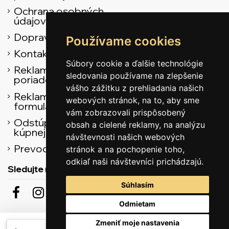
Ochrana osobných
údajov
Doprava
Používame cookies
Kontaktné údaje
Súbory cookie a ďalšie technológie
Reklamačný
sledovania používame na zlepšenie
poriadok
vášho zážitku z prehliadania našich
Reklamačný
webových stránok, na to, aby sme
formulár
vám zobrazovali prispôsobený
Odstúpenie od
obsah a cielené reklamy, na analýzu
kúpnej zmluvy
návštevnosti našich webových
Prevodník
stránok a na pochopenie toho,
odkiaľ naši návštevníci prichádzajú.
Sledujte nás
Súhlasím
Odmietam
Odber noviniek
Zmeniť moje nastavenia