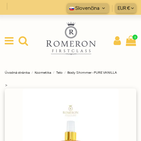
Slovenčina
EUR €
0
Úvodná stránka
Kozmetika
Telo
Body Shimmer - PURE VANILLA
>