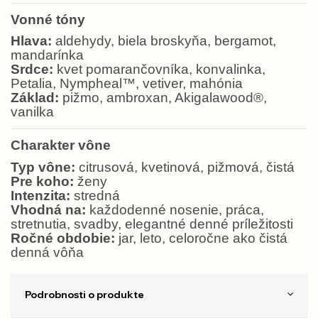
Vonné tóny
Hlava:
aldehydy, biela broskyňa, bergamot,
mandarínka
Srdce:
kvet pomarančovníka, konvalinka,
Petalia, Nympheal™, vetiver, mahónia
Základ:
pižmo, ambroxan, Akigalawood®,
vanilka
Charakter vône
Typ vône:
citrusová, kvetinová, pižmová, čistá
Pre koho:
ženy
Intenzita:
stredná
Vhodná na:
každodenné nosenie, práca,
stretnutia, svadby, elegantné denné príležitosti
Ročné obdobie:
jar, leto, celoročne ako čistá
denná vôňa
Podrobnosti o produkte