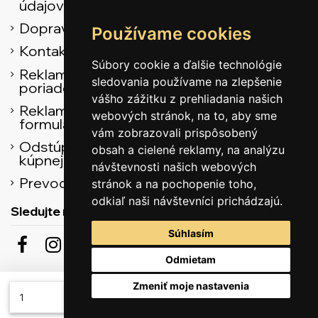
údajov
Doprava
Používame cookies
Kontaktné údaje
Súbory cookie a ďalšie technológie
Reklamačný
sledovania používame na zlepšenie
poriadok
vášho zážitku z prehliadania našich
Reklamačný
webových stránok, na to, aby sme
formulár
vám zobrazovali prispôsobený
Odstúpenie od
obsah a cielené reklamy, na analýzu
kúpnej zmluvy
návštevnosti našich webových
Prevodník
stránok a na pochopenie toho,
odkiaľ naši návštevníci prichádzajú.
Sledujte nás
Súhlasím
Odmietam
Odber noviniek
Zmeniť moje nastavenia
Pridať do košíka