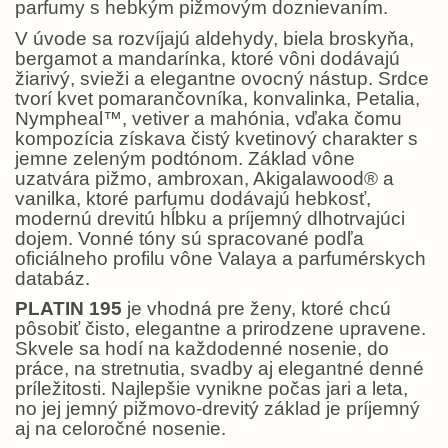
parfumy s hebkým pižmovým doznievaním.
V úvode sa rozvíjajú aldehydy, biela broskyňa,
bergamot a mandarínka, ktoré vôni dodávajú
žiarivý, svieži a elegantne ovocný nástup. Srdce
tvorí kvet pomarančovníka, konvalinka, Petalia,
Nympheal™, vetiver a mahónia, vďaka čomu
kompozícia získava čistý kvetinový charakter s
jemne zeleným podtónom. Základ vône
uzatvára pižmo, ambroxan, Akigalawood® a
vanilka, ktoré parfumu dodávajú hebkosť,
modernú drevitú hĺbku a príjemný dlhotrvajúci
dojem. Vonné tóny sú spracované podľa
oficiálneho profilu vône Valaya a parfumérskych
databáz.
PLATIN 195
je vhodná pre ženy, ktoré chcú
pôsobiť čisto, elegantne a prirodzene upravene.
Skvele sa hodí na každodenné nosenie, do
práce, na stretnutia, svadby aj elegantné denné
príležitosti. Najlepšie vynikne počas jari a leta,
no jej jemný pižmovo-drevitý základ je príjemný
aj na celoročné nosenie.