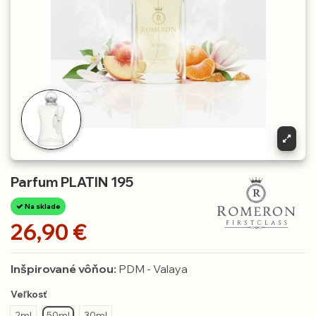
Parfum PLATIN 195
Na sklade
26,90 €
Inšpirované vôňou:
PDM - Valaya
Veľkosť
2ml
50ml
30ml