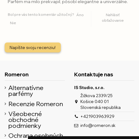
Parfém ma milo prekvapil, pôsobí elegantne a univerzálne.
Bol pre vás tento komentár užitočný?
Áno
Nahlásiť
obťažovanie
Nie
Napíšte svoju recenziu!
Romeron
Kontaktuje nas
Alternatívne
IS Studio, s.r.o.
parfémy
Žižkova 2339/25
Košice 040 01
Recenzie Romeron
Slovenská republika
Všeobecné
+421903963929
obchodné
podmienky
info@romeron.sk
Ochrana osobných