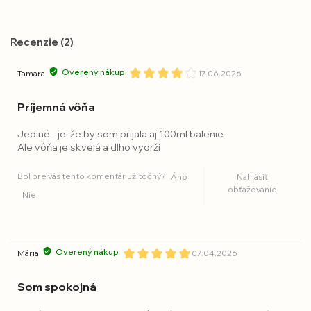
Recenzie (2)
Overený nákup
Tamara
17.06.2026
Príjemná vôňa
Jediné - je, že by som prijala aj 100ml balenie
Ale vôňa je skvelá a dlho vydrží
Bol pre vás tento komentár užitočný?
Áno
Nahlásiť
obťažovanie
Nie
Overený nákup
Mária
07.04.2026
Som spokojná