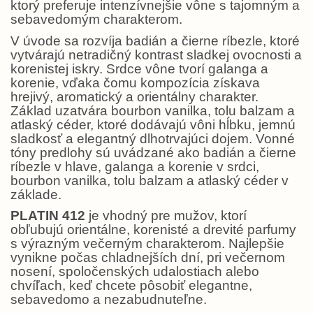
ktorý preferuje intenzívnejšie vône s tajomným a
sebavedomým charakterom.
V úvode sa rozvíja badián a čierne ríbezle, ktoré
vytvárajú netradičný kontrast sladkej ovocnosti a
korenistej iskry. Srdce vône tvorí galanga a
korenie, vďaka čomu kompozícia získava
hrejivý, aromatický a orientálny charakter.
Základ uzatvára bourbon vanilka, tolu balzam a
atlaský céder, ktoré dodávajú vôni hĺbku, jemnú
sladkosť a elegantný dlhotrvajúci dojem. Vonné
tóny predlohy sú uvádzané ako badián a čierne
ríbezle v hlave, galanga a korenie v srdci,
bourbon vanilka, tolu balzam a atlaský céder v
základe.
PLATIN 412
je vhodný pre mužov, ktorí
obľubujú orientálne, korenisté a drevité parfumy
s výrazným večerným charakterom. Najlepšie
vynikne počas chladnejších dní, pri večernom
nosení, spoločenských udalostiach alebo
chvíľach, keď chcete pôsobiť elegantne,
sebavedomo a nezabudnuteľne.