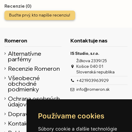
Recenzie (0)
Buďte prvý, kto napíše recenziu!
Romeron
Kontaktuje nas
Alternatívne
IS Studio, s.r.o.
parfémy
Žižkova 2339/25
Košice 040 01
Recenzie Romeron
Slovenská republika
Všeobecné
+421903963929
obchodné
podmienky
info@romeron.sk
Ochrana osobných
údajov
Doprava
Používame cookies
Kontaktné údaje
Súbory cookie a ďalšie technológie