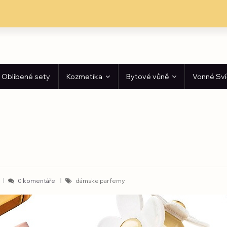
Oblíbené sety
Kozmetika
Bytové vůně
Vonné Sv
0 komentáře
dámske parfemy