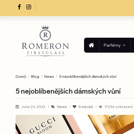
Parfémy
Domů
Blog
News
5 nejoblíbenějších dámských vůní
5 nejoblíbenějších dámských vůní
June 24, 2023
News
0
má rád
17236 zobrazení