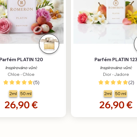
Parfém PLATIN 120
Parfém PLATIN 12
Inspirováno vůní:
Inspirováno vůní:
Chloe - Chloe
Dior - Jadore
(5)
(2)
2ml
50 ml
2ml
50 ml
26,90 €
26,90 €