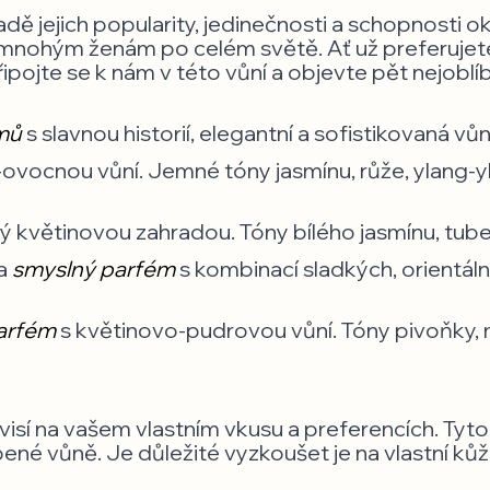
ě jejich popularity, jedinečnosti a schopnosti ok
íbí mnohým ženám po celém světě. Ať už preferujete
ipojte se k nám v této vůní a objevte pět nejobl
mů
s slavnou historií, elegantní a sofistikovaná 
ovocnou vůní. Jemné tóny jasmínu, růže, ylang-y
ý květinovou zahradou. Tóny bílého jasmínu, tuberó
 a
smyslný parfém
s kombinací sladkých, orientáln
arfém
s květinovo-pudrovou vůní. Tóny pivoňky,
visí na vašem vlastním vkusu a preferencích. Tyto
né vůně. Je důležité vyzkoušet je na vlastní kůži a 