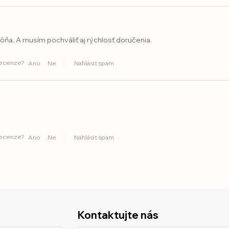
ôňa. A musím pochváliť aj rýchlosť doručenia.
recenze?
Ano
Ne
Nahlásit spam
recenze?
Ano
Ne
Nahlásit spam
Kontaktujte nás