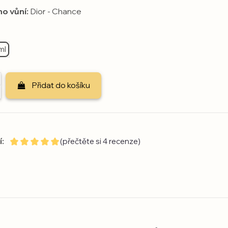
no vůní:
Dior - Chance
ml
Přidat do košíku
:
(přečtěte si 4 recenze)