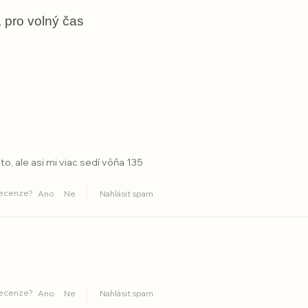
 pro volný čas
to, ale asi mi viac sedí vôňa 135
recenze?
Ano
Ne
Nahlásit spam
recenze?
Ano
Ne
Nahlásit spam