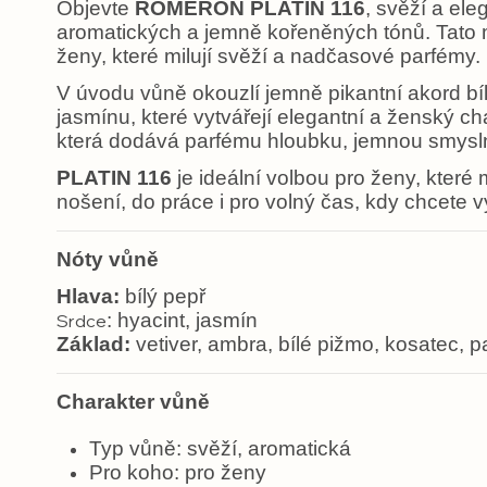
Objevte
ROMERON PLATIN 116
, svěží a el
aromatických a jemně kořeněných tónů. Tato mo
ženy, které milují svěží a nadčasové parfémy.
V úvodu vůně okouzlí jemně pikantní akord bílé
jasmínu, které vytvářejí elegantní a ženský c
která dodává parfému hloubku, jemnou smyslno
PLATIN 116
je ideální volbou pro ženy, které m
nošení, do práce i pro volný čas, kdy chcete
Nóty vůně
Hlava:
bílý pepř
: hyacint, jasmín
Srdce
Základ:
vetiver, ambra, bílé pižmo, kosatec, p
Charakter vůně
Typ vůně: svěží, aromatická
Pro koho: pro ženy