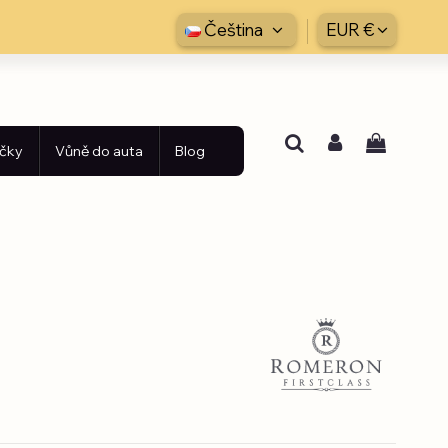
Čeština
EUR €
íčky
Vůně do auta
Blog