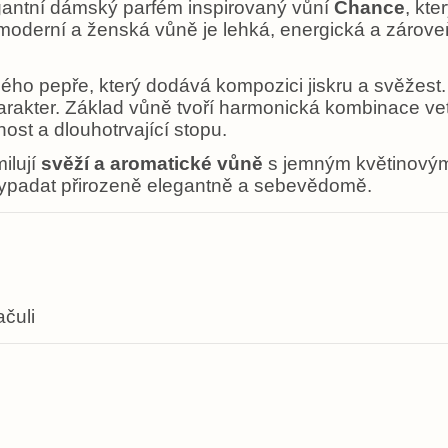
egantní dámský parfém inspirovaný vůní
Chance
, kt
derní a ženská vůně je lehká, energická a zároveň 
ho pepře, který dodává kompozici jiskru a svěžest. V
harakter. Základ vůně tvoří harmonická kombinace vet
st a dlouhotrvající stopu.
ilují
svěží a aromatické vůně
s jemným květinovým
 vypadat přirozeně elegantně a sebevědomě.
ačuli