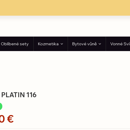
Oblíbené sety
Kozmetika
Bytové vůně
Vonné Sv
 PLATIN 116
0 €