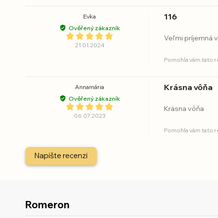
116
Evka
Ověřený zákazník
Veľmi príjemná v
21.01.2024
Pomohla vám tato 
Krásna vôňa
Annamária
Ověřený zákazník
Krásna vôňa
06.07.2023
Pomohla vám tato 
Napište recenzi
Romeron