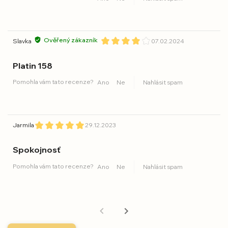
Ověřený zákazník
Slavka
07.02.2024
Platin 158
Pomohla vám tato recenze?
Ano
Ne
Nahlásit spam
Jarmila
29.12.2023
Spokojnosť
Pomohla vám tato recenze?
Ano
Ne
Nahlásit spam