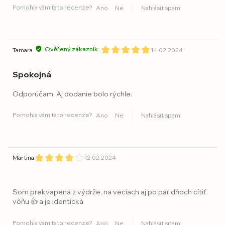
Pomohla vám tato recenze?
Ano
Ne
Nahlásit spam
Ověřený zákazník
Tamara
14.02.2024
Spokojná
Odporúčam. Aj dodanie bolo rýchle.
Pomohla vám tato recenze?
Ano
Ne
Nahlásit spam
Martina
12.02.2024
Som prekvapená z výdrže, na veciach aj po pár dňoch cítiť
vôňu 👍 a je identická
Pomohla vám tato recenze?
Ano
Ne
Nahlásit spam