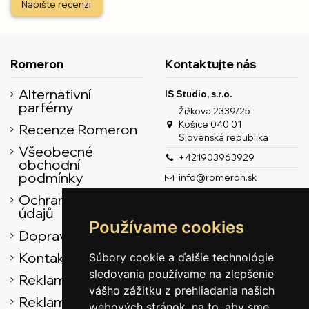
Napište recenzi
Romeron
Kontaktujte nás
Alternativní
IS Studio, s.r.o.
parfémy
Žižkova 2339/25
Košice 040 01
Recenze Romeron
Slovenská republika
Všeobecné
+421903963929
obchodní
podmínky
info@romeron.sk
Ochrana osobních
údajů
Používame cookies
Doprava
Kontaktní údaje
Súbory cookie a ďalšie technológie
sledovania používame na zlepšenie
Reklamační řád
vášho zážitku z prehliadania našich
Reklamačný
webových stránok, na to, aby sme