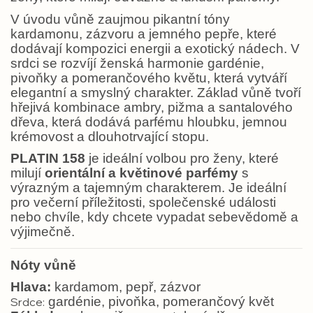
V úvodu vůně zaujmou pikantní tóny
kardamonu, zázvoru a jemného pepře, které
dodávají kompozici energii a exotický nádech. V
srdci se rozvíjí ženská harmonie gardénie,
pivoňky a pomerančového květu, která vytváří
elegantní a smyslný charakter. Základ vůně tvoří
hřejivá kombinace ambry, pižma a santalového
dřeva, která dodává parfému hloubku, jemnou
krémovost a dlouhotrvající stopu.
PLATIN 158
je ideální volbou pro ženy, které
milují
orientální a květinové parfémy
s
výrazným a tajemným charakterem. Je ideální
pro večerní příležitosti, společenské události
nebo chvíle, kdy chcete vypadat sebevědomě a
výjimečně.
Nóty vůně
Hlava:
kardamom, pepř, zázvor
gardénie, pivoňka, pomerančový květ
Srdce: