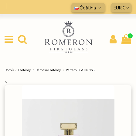
Čeština
EUR €
0
Domů
Parfémy
Dámské Parfémy
Parfém PLATIN 158
>