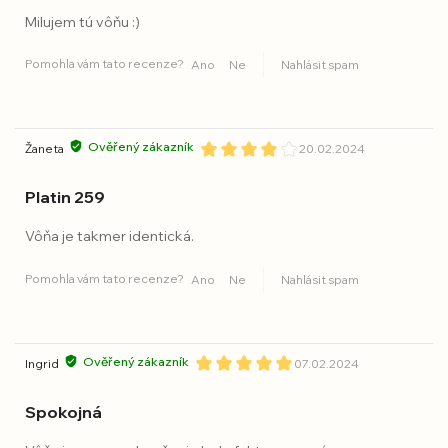
Milujem tú vôňu :)
Pomohla vám tato recenze?
Ano
Ne
Nahlásit spam
Ověřený zákazník
Žaneta
20.02.2024
Platin 259
Vôňa je takmer identická.
Pomohla vám tato recenze?
Ano
Ne
Nahlásit spam
Ověřený zákazník
Ingrid
07.02.2024
Spokojná