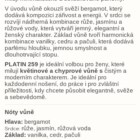
V úvodu vůně okouzlí svěží bergamot, který
dodává kompozici zářivost a energii. V srdci se
rozvíjí nádherná kombinace růže, jasmínu a
růžové vody, která vytváří jemný, elegantní a
ženský charakter. Základ vůně tvoří harmonická
kombinace vanilky, cedru a pačuli, která dodává
parfému hloubku, jemnou smyslnost a
dlouhotrvající stopu.
PLATIN 259
je ideální volbou pro ženy, které
milují
květinové a chyprové vůně s
čistým a
moderním charakterem. Je ideální pro
každodenní nošení, do práce i pro zvláštní
příležitosti, kdy chcete působit elegantně, svěže
a sebevědomě.
Nóty vůně
Hlava:
bergamot
růže, jasmín, růžová voda
Srdce:
Základ:
vanilka, cedr, pačuli