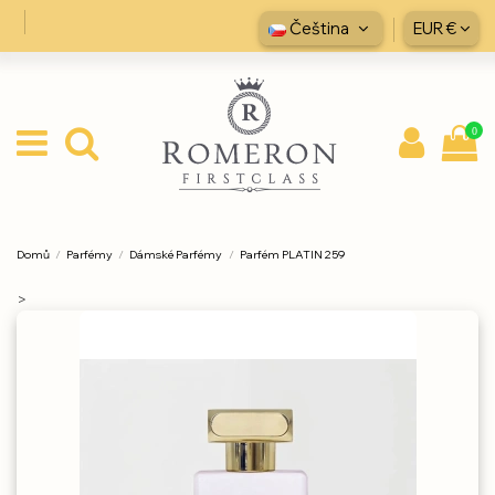
Čeština
EUR €
0
Domů
Parfémy
Dámské Parfémy
Parfém PLATIN 259
>