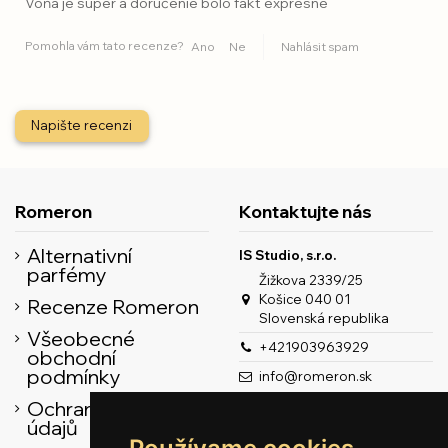
Vôňa je super a doručenie bolo fakt expresné
Pomohla vám tato recenze?
Ano
Ne
Nahlásit spam
Napište recenzi
Romeron
Kontaktujte nás
Alternativní
IS Studio, s.r.o.
parfémy
Žižkova 2339/25
Košice 040 01
Recenze Romeron
Slovenská republika
Všeobecné
+421903963929
obchodní
podmínky
info@romeron.sk
Ochrana osobních
údajů