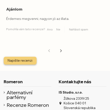
Ajánlom
Érdemes megvenni, nagyon jó az illata.
Pomohla vám tato recenze?
Ano
Ne
Nahlásit spam
Napište recenzi
Romeron
Kontaktujte nás
Alternativní
IS Studio, s.r.o.
parfémy
Žižkova 2339/25
Košice 040 01
Recenze Romeron
Slovenská republika