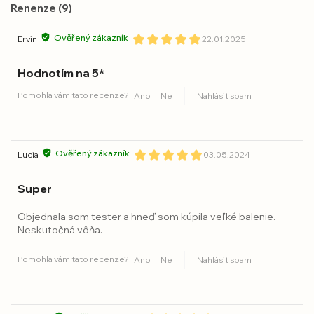
Renenze (9)
Ověřený zákazník
Ervin
22.01.2025
Hodnotím na 5*
Pomohla vám tato recenze?
Ano
Ne
Nahlásit spam
Ověřený zákazník
Lucia
03.05.2024
Super
Objednala som tester a hneď som kúpila veľké balenie.
Neskutočná vôňa.
Pomohla vám tato recenze?
Ano
Ne
Nahlásit spam