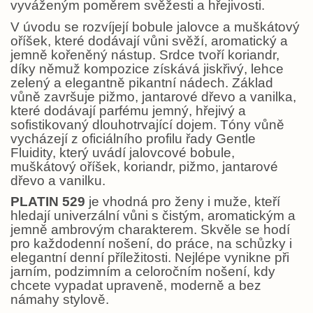
vyváženým poměrem svěžesti a hřejivosti.
V úvodu se rozvíjejí bobule jalovce a muškátový
oříšek, které dodávají vůni svěží, aromatický a
jemně kořeněný nástup. Srdce tvoří koriandr,
díky němuž kompozice získává jiskřivý, lehce
zelený a elegantně pikantní nádech. Základ
vůně završuje pižmo, jantarové dřevo a vanilka,
které dodávají parfému jemný, hřejivý a
sofistikovaný dlouhotrvající dojem. Tóny vůně
vycházejí z oficiálního profilu řady Gentle
Fluidity, který uvádí jalovcové bobule,
muškátový oříšek, koriandr, pižmo, jantarové
dřevo a vanilku.
PLATIN 529
je vhodná pro ženy i muže, kteří
hledají univerzální vůni s čistým, aromatickým a
jemně ambrovým charakterem. Skvěle se hodí
pro každodenní nošení, do práce, na schůzky i
elegantní denní příležitosti. Nejlépe vynikne při
jarním, podzimním a celoročním nošení, kdy
chcete vypadat upraveně, moderně a bez
námahy stylově.