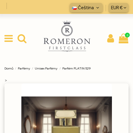
Čeština
EUR €
0
Domů
Parfémy
Unisex Parfémy
Parfém PLATIN 529
>