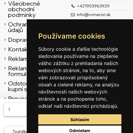
Všeobecné
+421903963929
obchodní
podmínky
info@romeron.sk
Ochrana osobních
údajů
Používame cookies
Doprava
Kontaktní údaje
Súbory cookie a ďalšie technológie
sledovania používame na zlepšenie
Reklamační řád
vášho zážitku z prehliadania našich
Reklamačný
webových stránok, na to, aby sme
formulár
vám zobrazovali prispôsobený
Odstoupení od
obsah a cielené reklamy, na analýzu
kupní smlouvy
návštevnosti našich webových
Prevodník
stránok a na pochopenie toho,
odkiaľ naši návštevníci prichádzajú.
Přidat do košíku
Sledujte nás
Súhlasím
Odmietam