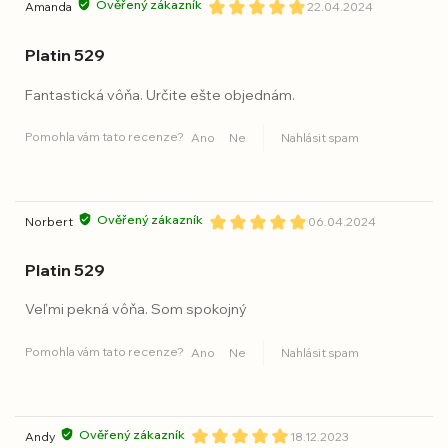
Ověřený zákazník
Amanda
22.04.2024
Platin 529
Fantastická vôňa. Určite ešte objednám.
Pomohla vám tato recenze?
Ano
Ne
Nahlásit spam
Ověřený zákazník
Norbert
06.04.2024
Platin 529
Veľmi pekná vôňa. Som spokojný
Pomohla vám tato recenze?
Ano
Ne
Nahlásit spam
Ověřený zákazník
Andy
18.12.2023