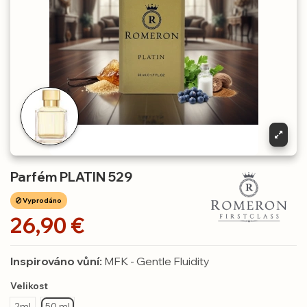
Parfém PLATIN 529
Vyprodáno
26,90 €
Inspirováno vůní:
MFK - Gentle Fluidity
Velikost
2ml
50 ml