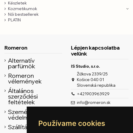
Készletek
Kozmetikumok
Női bestsellerek
PLATIN
Romeron
Lépjen kapcsolatba
velünk
Alternatív
parfümök
IS Studio, s.r.o.
Žižkova 2339/25
Romeron
Košice 040 01
vélemények
Slovenská republika
Általános
+421903963929
szerződési
feltételek
info@romeron.sk
Személyes adatok
védelme
Používame cookies
Szállítás