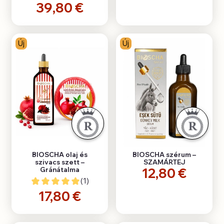
39,80 €
Új
Új
BIOSCHA olaj és
BIOSCHA szérum –
szivacs szett –
SZAMÁRTEJ
12,80 €
Gránátalma
(1)
17,80 €