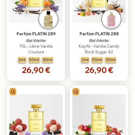
Parfüm PLATIN 289
Parfüm PLATIN 288
Illat ihlette:
Illat ihlette:
YSL - Libre Vanilla
KayAli - Vanilla Candy
Couture
Rock Sugar 42
2ml
50ml
30ml
2ml
50ml
30ml
26,90 €
26,90 €
Új
Új