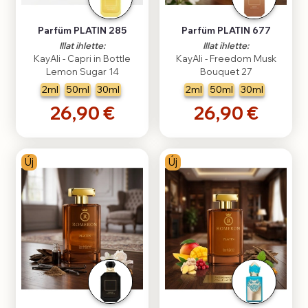
Parfüm PLATIN 285
Parfüm PLATIN 677
Illat ihlette:
Illat ihlette:
KayAli - Capri in Bottle
KayAli - Freedom Musk
Lemon Sugar 14
Bouquet 27
2ml
50ml
30ml
2ml
50ml
30ml
26,90 €
26,90 €
Új
Új