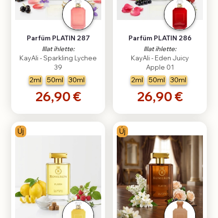
Parfüm PLATIN 287
Parfüm PLATIN 286
Illat ihlette:
Illat ihlette:
KayAli - Sparkling Lychee
KayAli - Eden Juicy
39
Apple 01
2ml
50ml
30ml
2ml
50ml
30ml
26,90 €
26,90 €
Új
Új