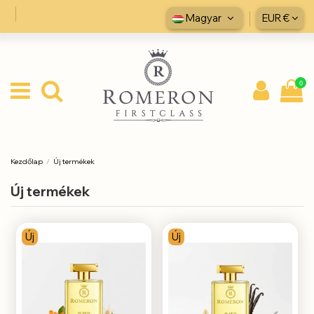
Magyar
EUR €
0
Kezdőlap
Új termékek
Új termékek
Új
Új