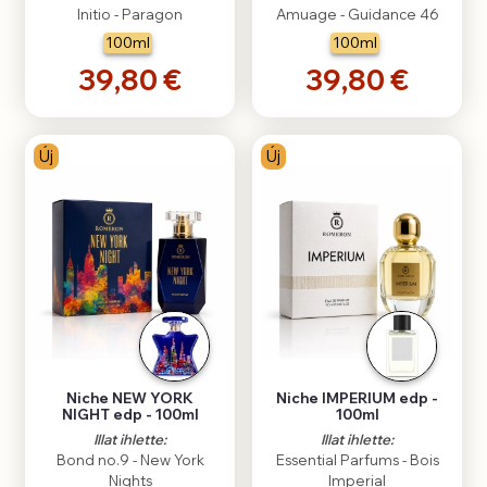
Initio - Paragon
Amuage - Guidance 46
100ml
100ml
39,80 €
39,80 €
Új
Új
Niche NEW YORK
Niche IMPERIUM edp -
NIGHT edp - 100ml
100ml
Illat ihlette:
Illat ihlette:
Bond no.9 - New York
Essential Parfums - Bois
Nights
Imperial