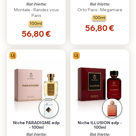
Illat ihlette:
Illat ihlette:
Montale - Randez vous
Orto Paris - Megamare
Paris
100ml
100ml
56,80 €
56,80 €
Új
Új
Niche PARADIGME edp
Niche ILLUSION edp -
- 100ml
100ml
Illat ihlette:
Illat ihlette: