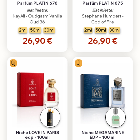
Parfüm PLATIN 676
Parfüm PLATIN 675
Illat ihlette:
Illat ihlette:
KayAli - Oudgasm Vanilla
Stephane Humbert -
Oud 36
God of Fire
2ml
50ml
30ml
2ml
50ml
30ml
26,90 €
26,90 €
Új
Új
Niche LOVE IN PARIS
Niche MEGAMARINE
edp - 100ml
EDP – 100 ml