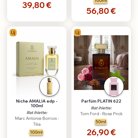
100ml
39,80 €
56,80 €
Új
Új
Niche AMALIA edp -
Parfüm PLATIN 622
100ml
Illat ihlette:
Illat ihlette:
Tom Ford - Rose Prick
Marc Antonie Borrois -
50ml
Tilia
26,90 €
100ml