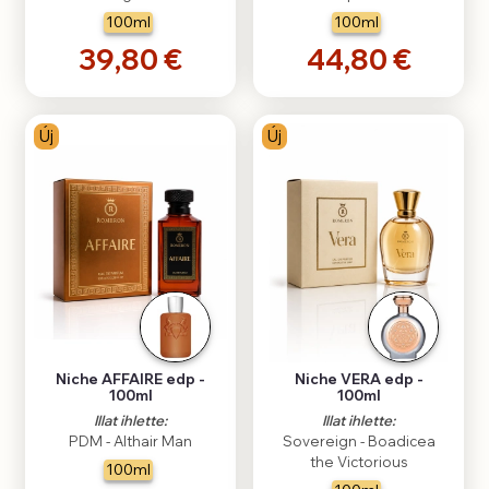
100ml
100ml
39,80 €
44,80 €
Új
Új
Niche AFFAIRE edp -
Niche VERA edp -
100ml
100ml
Illat ihlette:
Illat ihlette:
PDM - Althair Man
Sovereign - Boadicea
the Victorious
100ml