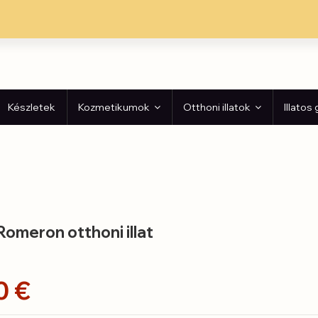
Készletek
Kozmetikumok
Otthoni illatok
Illatos
 Romeron otthoni illat
0 €