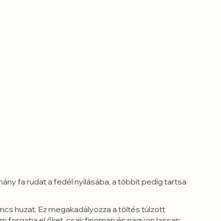
ány fa rudat a fedél nyílásába, a többit pedig tartsa
ncs huzat. Ez megakadályozza a töltés túlzott
nem forgatja el őket, csak finoman és nagyon lassan