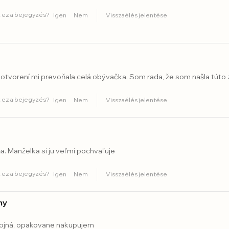
 ez a bejegyzés?
Igen
Nem
Visszaélés jelentése
 otvorení mi prevoňala celá obývačka. Som rada, že som našla túto
 ez a bejegyzés?
Igen
Nem
Visszaélés jelentése
. Manželka si ju veľmi pochvaľuje
 ez a bejegyzés?
Igen
Nem
Visszaélés jelentése
my
ojná, opakovane nakupujem