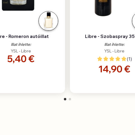
re - Romeron autóillat
Libre - Szobaspray 3
Illat ihlette:
Illat ihlette:
YSL - Libre
YSL - Libre
5,40 €
(1)
14,90 €