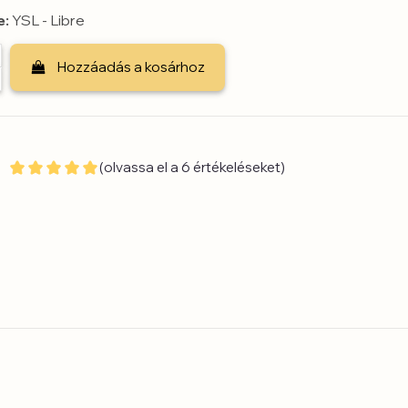
e:
YSL - Libre
Hozzáadás a kosárhoz
(olvassa el a 6 értékeléseket)