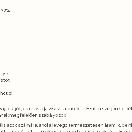
r 32%
elyet
latot
het el
yag dugót, és csavarja vissza a kupakot. Ezután szúrjon be néh
ámának megfelelően szabályozod.
lis azok számára, ahol a levegő természetesen áramlik, de ni
, attól függően, hogy milyen gyakran forgatja a pálcákat. Ha 