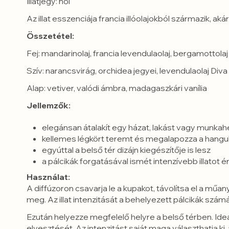
Illatjegy: női
Az illat esszenciája francia illóolajokból származik, aká
Összetétel:
Fej:
mandarinolaj, francia levendulaolaj, bergamottolaj
Szív:
narancsvirág, orchidea jegyei, levendulaolaj Diva
Alap:
vetiver, valódi ámbra, madagaszkári vanília
Jellemzők:
elegánsan átalakít egy házat, lakást vagy munkah
kellemes légkört teremt és megalapozza a hangu
egyúttal a belső tér dizájn kiegészítője is lesz
a pálcikák forgatásával ismét intenzívebb illatot ér
Használat:
A diffúzoron csavarja le a kupakot, távolítsa el a műan
meg. Az illat intenzitását a behelyezett pálcikák sz
Ezután helyezze megfelelő helyre a belső térben. Ideá
elvesztését. Az intenzitást saját maga választhatja ki