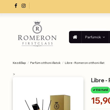
Parfümök
Kezdőlap
Parfüm otthoni illatok
Libre - Romeron otthoni illat
>
Libre -
Elérhető
15,9