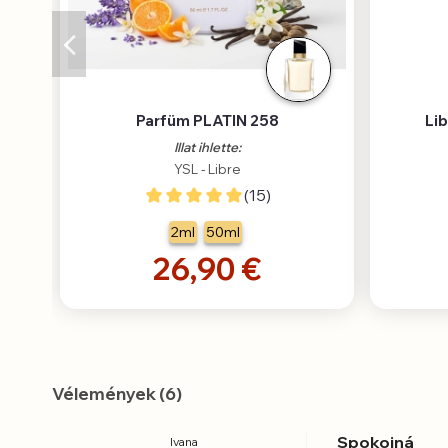
Parfüm PLATIN 258
Lib
Illat ihlette:
YSL - Libre
(15)
2ml
50ml
26,90 €
Vélemények (6)
Spokojná
Ivana