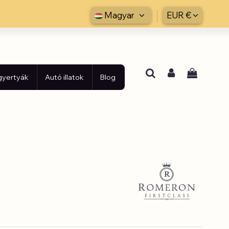
Magyar
EUR €
 gyertyák
Autó illatok
Blog