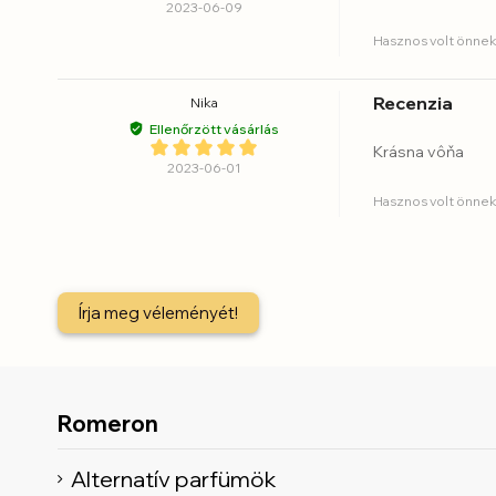
2023-06-09
Hasznos volt önnek
Recenzia
Nika
Ellenőrzött vásárlás
Krásna vôňa
2023-06-01
Hasznos volt önnek
Írja meg véleményét!
Romeron
Alternatív parfümök