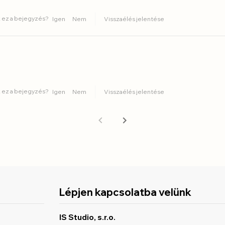
 ez a bejegyzés?
Igen
Nem
Visszaélés jelentése
 ez a bejegyzés?
Igen
Nem
Visszaélés jelentése
Lépjen kapcsolatba velünk
IS Studio, s.r.o.