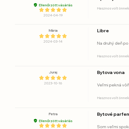
Ellenőrzött vásárlás
Hasznos volt önnek
2024-04-19
Libre
Mária
2024-03-14
Na druhý deň po
Hasznos volt önnek
Bytova vona
Juraj
2023-10-16
Veľmi pekná vôňa
Hasznos volt önnek
Bytové parfe
Petra
Ellenőrzött vásárlás
Som veľmi spok