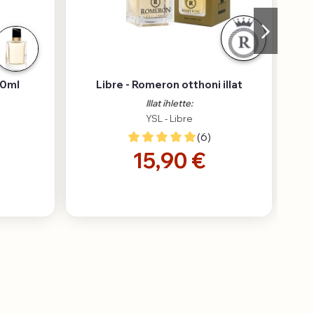
50ml
Libre - Romeron otthoni illat
R
Illat ihlette:
YSL - Libre
(6)
15,90 €