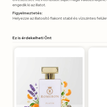
engedik ki az illatot.
Figyelmeztetés:
Helyezze az illatosító flakont stabil és vízszintes fe
Ez is érdekelheti Önt