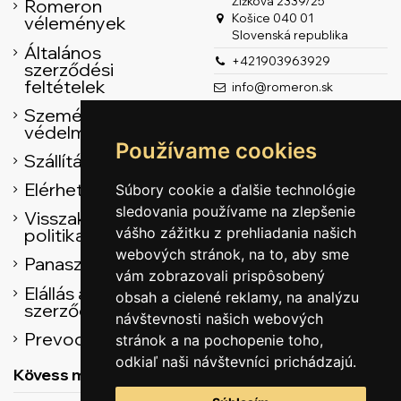
Žižkova 2339/25
Romeron
Košice 040 01
vélemények
Slovenská republika
Általános
+421903963929
szerződési
feltételek
info@romeron.sk
Személyes adatok
védelme
Používame cookies
Szállítás
Elérhetőség
Súbory cookie a ďalšie technológie
sledovania používame na zlepšenie
Visszaküldési
vášho zážitku z prehliadania našich
politika
webových stránok, na to, aby sme
Panasz űrlap
vám zobrazovali prispôsobený
Elállás az adásvételi
obsah a cielené reklamy, na analýzu
szerződéstől
návštevnosti našich webových
Prevodník
stránok a na pochopenie toho,
odkiaľ naši návštevníci prichádzajú.
Kövess minket