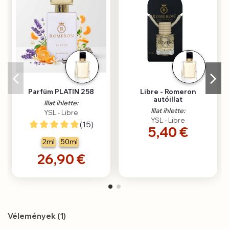
Parfüm PLATIN 258
Libre - Romeron
autóillat
Illat ihlette:
Illat ihlette:
YSL - Libre
YSL - Libre
(15)
5,40 €
2ml
50ml
26,90 €
Vélemények (1)