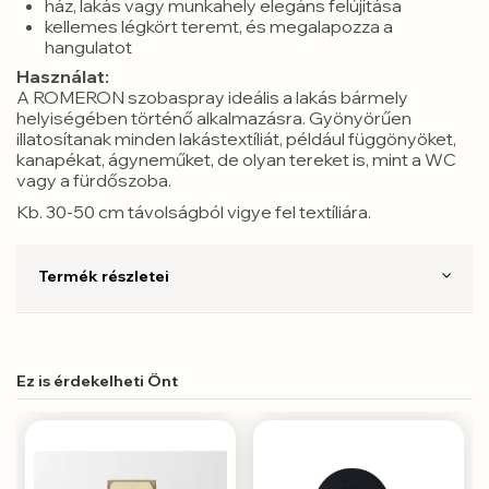
ház, lakás vagy munkahely elegáns felújítása
kellemes légkört teremt, és megalapozza a
hangulatot
Használat:
A ROMERON szobaspray ideális a lakás bármely
helyiségében történő alkalmazásra. Gyönyörűen
illatosítanak minden lakástextíliát, például függönyöket,
kanapékat, ágyneműket, de olyan tereket is, mint a WC
vagy a fürdőszoba.
Kb. 30-50 cm távolságból vigye fel textíliára.
Termék részletei
Ez is érdekelheti Önt