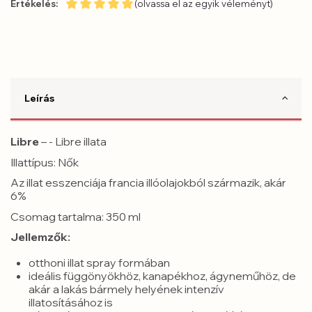
Értékelés:
(olvassa el az egyik véleményt)
Leírás
Libre
– - Libre illata
Illattípus: Nők
Az illat esszenciája francia illóolajokból származik, akár
6%
Csomag tartalma: 350 ml
Jellemzők:
otthoni illat spray formában
ideális függönyökhöz, kanapékhoz, ágyneműhöz, de
akár a lakás bármely helyének intenzív
illatosításához is