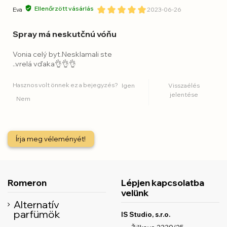
Ellenőrzött vásárlás
Eva
2023-06-26
Spray má neskutčnú vóňu
Vonia celý byt.Nesklamali ste
..vrelá vďaka👌👌👌
Hasznos volt önnek ez a bejegyzés?
Igen
Visszaélés
jelentése
Nem
Írja meg véleményét!
Romeron
Lépjen kapcsolatba
velünk
Alternatív
parfümök
IS Studio, s.r.o.