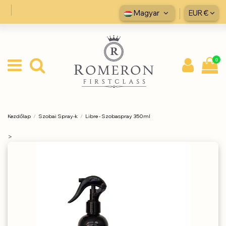
Magyar
EUR €
0
Kezdőlap
Szobai Spray-k
Libre - Szobaspray 350ml
>