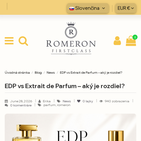
Slovenčina
EUR €
0
Úvodná stránka
Blog
News
EDP vs Extrait de Parfum – aký je rozdiel?
EDP vs Extrait de Parfum – aký je rozdiel?
June 28, 2026
Erika
News
0
lajky
940 zobrazenia
parfum, romeron
0 komentráre