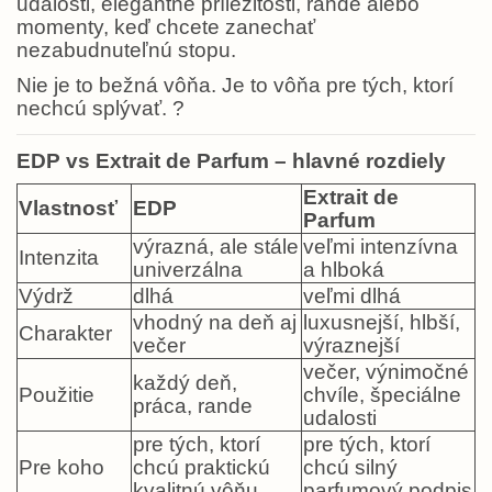
udalosti, elegantné príležitosti, rande alebo
momenty, keď chcete zanechať
nezabudnuteľnú stopu.
Nie je to bežná vôňa. Je to vôňa pre tých, ktorí
nechcú splývať.
?
EDP vs Extrait de Parfum – hlavné rozdiely
Extrait de
Vlastnosť
EDP
Parfum
výrazná, ale stále
veľmi intenzívna
Intenzita
univerzálna
a hlboká
Výdrž
dlhá
veľmi dlhá
vhodný na deň aj
luxusnejší, hlbší,
Charakter
večer
výraznejší
večer, výnimočné
každý deň,
Použitie
chvíle, špeciálne
práca, rande
udalosti
pre tých, ktorí
pre tých, ktorí
Pre koho
chcú praktickú
chcú silný
kvalitnú vôňu
parfumový podpis