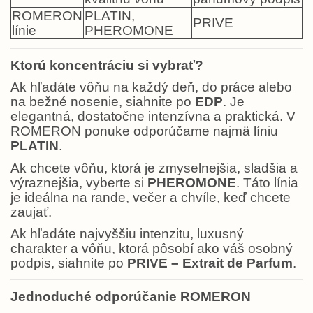
ROMERON
PLATIN,
PRIVE
línie
PHEROMONE
Ktorú koncentráciu si vybrať?
Ak hľadáte vôňu na každý deň, do práce alebo
na bežné nosenie, siahnite po
EDP
. Je
elegantná, dostatočne intenzívna a praktická. V
ROMERON ponuke odporúčame najmä líniu
PLATIN
.
Ak chcete vôňu, ktorá je zmyselnejšia, sladšia a
výraznejšia, vyberte si
PHEROMONE
. Táto línia
je ideálna na rande, večer a chvíle, keď chcete
zaujať.
Ak hľadáte najvyššiu intenzitu, luxusný
charakter a vôňu, ktorá pôsobí ako váš osobný
podpis, siahnite po
PRIVE – Extrait de Parfum
.
Jednoduché odporúčanie ROMERON