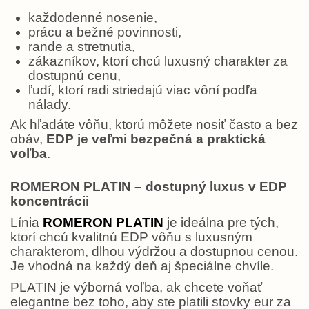
každodenné nosenie,
prácu a bežné povinnosti,
rande a stretnutia,
zákazníkov, ktorí chcú luxusný charakter za
dostupnú cenu,
ľudí, ktorí radi striedajú viac vôní podľa
nálady.
Ak hľadáte vôňu, ktorú môžete nosiť často a bez
obáv,
EDP je veľmi bezpečná a praktická
voľba
.
ROMERON PLATIN – dostupný luxus v EDP
koncentrácii
Línia
ROMERON PLATIN
je ideálna pre tých,
ktorí chcú kvalitnú EDP vôňu s luxusným
charakterom, dlhou výdržou a dostupnou cenou.
Je vhodná na každý deň aj špeciálne chvíle.
PLATIN je výborná voľba, ak chcete voňať
elegantne bez toho, aby ste platili stovky eur za