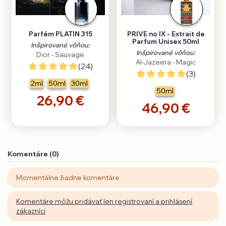
Parfém PLATIN 315
PRIVE no IX - Extrait de
Parfum Unisex 50ml
Inšpirované vôňou:
Inšpirované vôňou:
Dior - Sauvage
Al-Jazeera - Magic
(24)
(3)
2ml
50ml
30ml
50ml
26,90 €
46,90 €
Komentáre (0)
Momentálne žiadne komentáre
Komentáre môžu pridávať len registrovaní a prihlásení
zákazníci