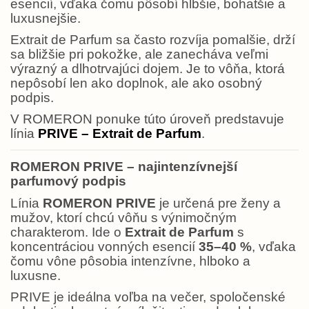
esencií, vďaka čomu pôsobí hlbšie, bohatšie a
luxusnejšie.
Extrait de Parfum sa často rozvíja pomalšie, drží
sa bližšie pri pokožke, ale zanecháva veľmi
výrazný a dlhotrvajúci dojem. Je to vôňa, ktorá
nepôsobí len ako doplnok, ale ako osobný
podpis.
V ROMERON ponuke túto úroveň predstavuje
línia
PRIVE – Extrait de Parfum
.
ROMERON PRIVE – najintenzívnejší
parfumový podpis
Línia
ROMERON PRIVE
je určená pre ženy a
mužov, ktorí chcú vôňu s výnimočným
charakterom. Ide o
Extrait de Parfum
s
koncentráciou vonných esencií
35–40 %
, vďaka
čomu vône pôsobia intenzívne, hlboko a
luxusne.
PRIVE je ideálna voľba na večer, spoločenské