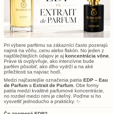
Pri výbere parfému sa zákazníci často pozerajú
najmä na vôňu, cenu alebo flakón. No jeden z
najdôležitejších údajov je aj
koncentrácia vône
.
Práve tá ovplyvňuje, ako intenzívne bude
parfém pôsobiť, ako dlho vydrží a na aké
príležitosti sa najviac hodí.
Medzi najčastejšie označenia patria
EDP – Eau
de Parfum
a
Extrait de Parfum
. Obe formy
patria medzi kvalitné parfumové koncentrácie,
no rozdiel medzi nimi je citeľný. Poďme si ho
vysvetliť jednoducho a prakticky.
✨
Čo znamená EDP?