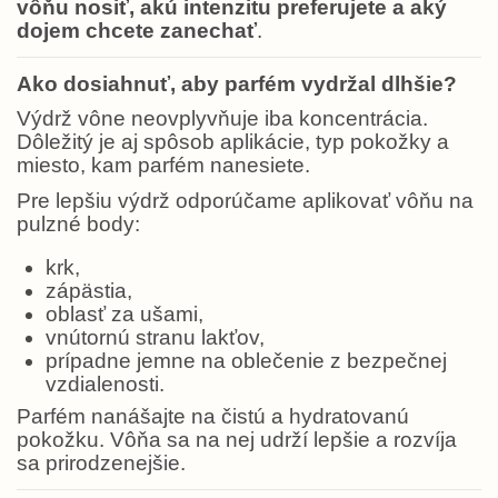
vôňu nosiť, akú intenzitu preferujete a aký
dojem chcete zanechať
.
Ako dosiahnuť, aby parfém vydržal dlhšie?
Výdrž vône neovplyvňuje iba koncentrácia.
Dôležitý je aj spôsob aplikácie, typ pokožky a
miesto, kam parfém nanesiete.
Pre lepšiu výdrž odporúčame aplikovať vôňu na
pulzné body:
krk,
zápästia,
oblasť za ušami,
vnútornú stranu lakťov,
prípadne jemne na oblečenie z bezpečnej
vzdialenosti.
Parfém nanášajte na čistú a hydratovanú
pokožku. Vôňa sa na nej udrží lepšie a rozvíja
sa prirodzenejšie.