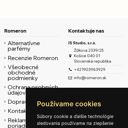
Romeron
Kontaktuje nas
Alternatívne
IS Studio, s.r.o.
parfémy
Žižkova 2339/25
Košice 040 01
Recenzie Romeron
Slovenská republika
Všeobecné
+421903963929
obchodné
podmienky
info@romeron.sk
Ochrana osobných
údajov
Doprava
Používame cookies
Kontaktné údaje
Súbory cookie a ďalšie technológie
Reklamačný
sledovania používame na zlepšenie
poriadok