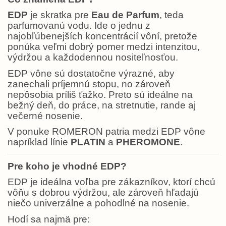
EDP
je skratka pre
Eau de Parfum
, teda
parfumovanú vodu. Ide o jednu z
najobľúbenejších koncentrácií vôní, pretože
ponúka veľmi dobrý pomer medzi intenzitou,
výdržou a každodennou nositeľnosťou.
EDP vône sú dostatočne výrazné, aby
zanechali príjemnú stopu, no zároveň
nepôsobia príliš ťažko. Preto sú ideálne na
bežný deň, do práce, na stretnutie, rande aj
večerné nosenie.
V ponuke ROMERON patria medzi EDP vône
napríklad línie
PLATIN
a
PHEROMONE
.
Pre koho je vhodné EDP?
EDP je ideálna voľba pre zákazníkov, ktorí chcú
vôňu s dobrou výdržou, ale zároveň hľadajú
niečo univerzálne a pohodlné na nosenie.
Hodí sa najmä pre: