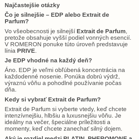
Najčastejšie otázky
Čo je silnejšie – EDP alebo Extrait de
Parfum?
Vo všeobecnosti je silnejší
Extrait de Parfum
,
pretože obsahuje vyšší podiel vonných esencií.
V ROMERON ponuke túto úroveň predstavuje
línia
PRIVE
.
Je EDP vhodné na každý deň?
Áno. EDP je veľmi obľúbená koncentrácia na
každodenné nosenie. Ponúka dobrú výdrž,
výraznú vôňu a pohodlné používanie počas
dňa.
Kedy si vybrať Extrait de Parfum?
Extrait de Parfum si vyberte vtedy, keď chcete
intenzívnejšiu, hlbšiu a luxusnejšiu vôňu. Je
ideálny na večer, špeciálne príležitosti a
momenty, keď chcete zanechať silný dojem.
Aký je rozdiel medzi PLATIN, PHEROMONE a