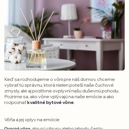
Keď sa rozhodujeme o vôni pre náš domov, chceme
vybrať tú správnu, ktorá nielen poteší naše čuchové
zmysly, ale aj pozitívne ovplyvní našu duševnú pohodu.
Pozrime sa, ako vône vplývajú na naše emócie a ako
rozpoznať
kvalitné bytové vône
.
Vôňa a jej vplyv na emócie
, ako sú citrusy alebo jahody, často
Ovocné vône