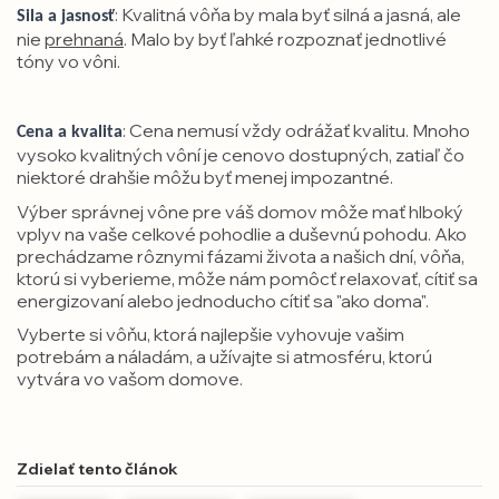
: Kvalitná vôňa by mala byť silná a jasná, ale
Sila a jasnosť
nie
prehnaná
. Malo by byť ľahké rozpoznať jednotlivé
tóny vo vôni.
: Cena nemusí vždy odrážať kvalitu. Mnoho
Cena a kvalita
vysoko kvalitných vôní je cenovo dostupných, zatiaľ čo
niektoré drahšie môžu byť menej impozantné.
Výber správnej vône pre váš domov môže mať hlboký
vplyv na vaše celkové pohodlie a duševnú pohodu. Ako
prechádzame rôznymi fázami života a našich dní, vôňa,
ktorú si vyberieme, môže nám pomôcť relaxovať, cítiť sa
energizovaní alebo jednoducho cítiť sa "ako doma".
Vyberte si vôňu, ktorá najlepšie vyhovuje vašim
potrebám a náladám, a užívajte si atmosféru, ktorú
vytvára vo vašom domove.
Zdielať tento článok