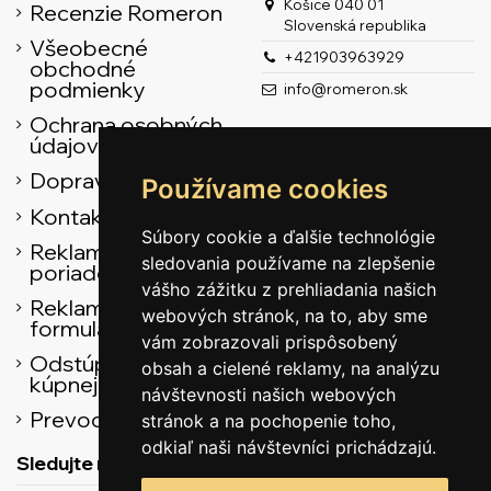
Košice 040 01
Recenzie Romeron
Slovenská republika
Všeobecné
+421903963929
obchodné
podmienky
info@romeron.sk
Ochrana osobných
údajov
Doprava
Používame cookies
Kontaktné údaje
Súbory cookie a ďalšie technológie
Reklamačný
sledovania používame na zlepšenie
poriadok
vášho zážitku z prehliadania našich
Reklamačný
webových stránok, na to, aby sme
formulár
vám zobrazovali prispôsobený
Odstúpenie od
obsah a cielené reklamy, na analýzu
kúpnej zmluvy
návštevnosti našich webových
Prevodník
stránok a na pochopenie toho,
odkiaľ naši návštevníci prichádzajú.
Sledujte nás