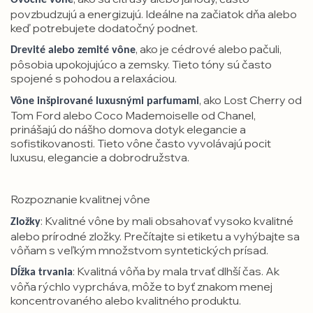
povzbudzujú a energizujú. Ideálne na začiatok dňa alebo
keď potrebujete dodatočný podnet.
, ako je cédrové alebo pačuli,
Drevité alebo zemité vône
pôsobia upokojujúco a zemsky. Tieto tóny sú často
spojené s pohodou a relaxáciou.
, ako Lost Cherry od
Vône inšpirované luxusnými parfumami
Tom Ford alebo Coco Mademoiselle od Chanel,
prinášajú do nášho domova dotyk elegancie a
sofistikovanosti. Tieto vône často vyvolávajú pocit
luxusu, elegancie a dobrodružstva.
Rozpoznanie kvalitnej vône
: Kvalitné vône by mali obsahovať vysoko kvalitné
Zložky
alebo prírodné zložky. Prečítajte si etiketu a vyhýbajte sa
vôňam s veľkým množstvom syntetických prísad.
: Kvalitná vôňa by mala trvať dlhší čas. Ak
Dĺžka trvania
vôňa rýchlo vyprcháva, môže to byť znakom menej
koncentrovaného alebo kvalitného produktu.