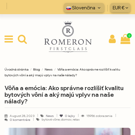
Slovenčina
EUR €
0
Úvodná stránka
Blog
News
Vôňa a emócia: Ako správne rozlíšiť kvalitu
bytových vôní a aký majú vplyv na naše nálady?
Vôňa a emócia: Ako správne rozlíšiť kvalitu
bytových vôní a aký majú vplyv na naše
nálady?
August 28, 2023
News
0
lajky
15956 zobrazenia
bytové vône, domov, relax
0 komentráre