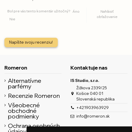
Bol pre vás tento komentár užitočný?
Áno
Nahlásiť
obťažovanie
Nie
Napíšte svoju recenziu!
Romeron
Kontaktuje nas
Alternatívne
IS Studio, s.r.o.
parfémy
Žižkova 2339/25
Košice 040 01
Recenzie Romeron
Slovenská republika
Všeobecné
+421903963929
obchodné
podmienky
info@romeron.sk
Ochrana osobných
údajov