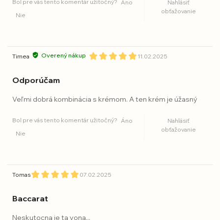
Bol pre vás tento komentár užitočný?
Áno
Nahlásiť
obťažovanie
Nie
Overený nákup
Timea
11.02.2025
Odporúčam
Veľmi dobrá kombinácia s krémom. A ten krém je úžasný
Bol pre vás tento komentár užitočný?
Áno
Nahlásiť
obťažovanie
Nie
Tomas
07.02.2025
Baccarat
Neskutocna je ta vona...