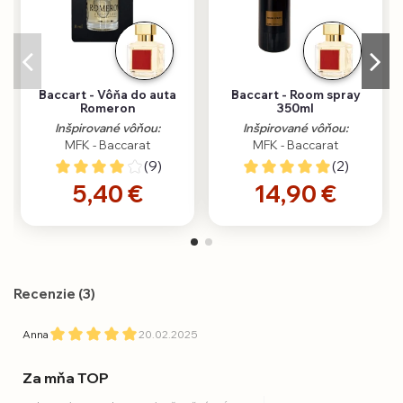
Baccart - Vôňa do auta
Baccart - Room spray
Romeron
350ml
Inšpirované vôňou:
Inšpirované vôňou:
MFK - Baccarat
MFK - Baccarat
(9)
(2)
5,40 €
14,90 €
Recenzie (3)
Anna
20.02.2025
Za mňa TOP