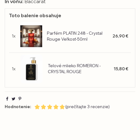
In vôňu:
Baccarat
Toto balenie obsahuje
Parfém PLATIN 248 - Crystal
1x
26,90 €
Rouge Veľkosť-50ml
Telové mlieko ROMERON -
1x
15,80 €
CRYSTAL ROUGE
Hodnotenie:
(prečítajte 3 recenzie)