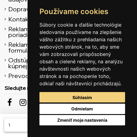
Doprava
Používame cookies
Kontaktné údaje
Súbory cookie a ďalšie technológie
Reklamačný
sledovania používame na zlepšenie
poriadok
vášho zážitku z prehliadania našich
Reklamačný
webových stránok, na to, aby sme
formulár
vám zobrazovali prispôsobený
Odstúpenie od
obsah a cielené reklamy, na analýzu
kúpnej zmluvy
návštevnosti našich webových
Prevodník
stránok a na pochopenie toho,
odkiaľ naši návštevníci prichádzajú.
Sledujte nás
Súhlasím
Odmietam
Odber noviniek
Zmeniť moje nastavenia
Pridať do košíka