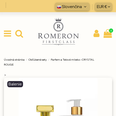
Slovenčina
EUR €
0
Úvodná stránka
Obľúbené sety
Parfem a Telové mlieko - CRYSTAL
ROUGE
>
Balenie