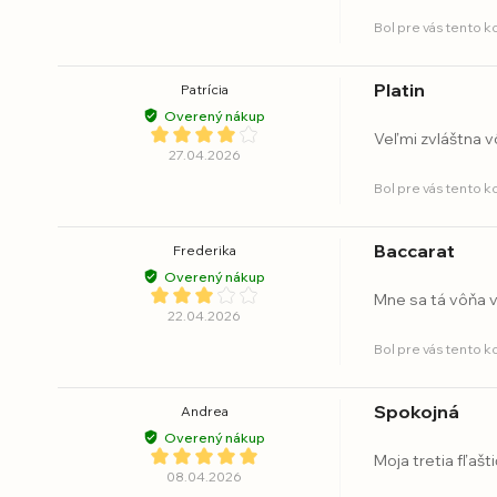
Bol pre vás tento 
Platin
Patrícia
Overený nákup
Veľmi zvláštna vô
27.04.2026
Bol pre vás tento 
Baccarat
Frederika
Overený nákup
Mne sa tá vôňa v
22.04.2026
Bol pre vás tento 
Spokojná
Andrea
Overený nákup
Moja tretia fľašti
08.04.2026