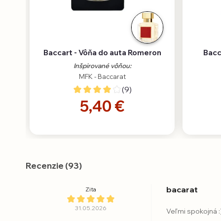
Baccart - Vôňa do auta Romeron
Bacc
Inšpirované vôňou:
MFK - Baccarat
(9)
5,40 €
Recenzie (93)
bacarat
Zita
31.05.2026
Veľmi spokojná :