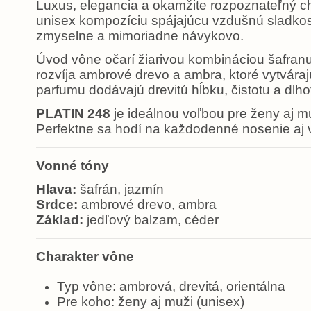
Luxus, elegancia a okamžite rozpoznateľný c
unisex kompozíciu spájajúcu vzdušnú sladkos
zmyselne a mimoriadne návykovo.
Úvod vône očarí žiarivou kombináciou šafranu 
rozvíja ambrové drevo a ambra, ktoré vytváraj
parfumu dodávajú drevitú hĺbku, čistotu a dlho
PLATIN 248
je ideálnou voľbou pre ženy aj m
Perfektne sa hodí na každodenné nosenie aj v
Vonné tóny
Hlava:
šafrán, jazmín
Srdce:
ambrové drevo, ambra
Základ:
jedľový balzam, céder
Charakter vône
Typ vône: ambrová, drevitá, orientálna
Pre koho: ženy aj muži (unisex)