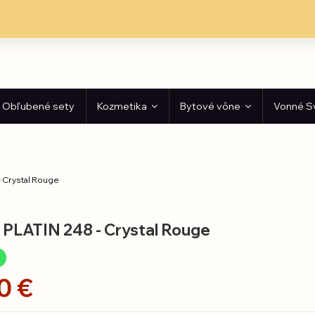
Obľubené sety
Kozmetika
Bytové vône
Vonné S
 Crystal Rouge
 PLATIN 248 - Crystal Rouge
e
0 €