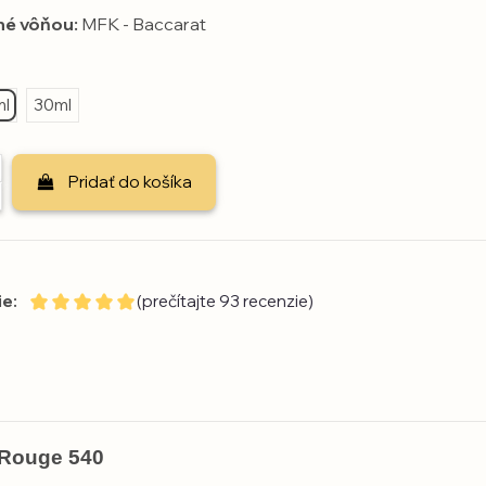
né vôňou:
MFK - Baccarat
ml
30ml
Pridať do košíka
e:
(prečítajte 93 recenzie)
 Rouge 540