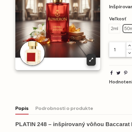
Inšpirova
Veľkosť
2ml
50
Hodnoteni
Popis
Podrobnosti o produkte
PLATIN 248 – inšpirovaný vôňou Baccarat