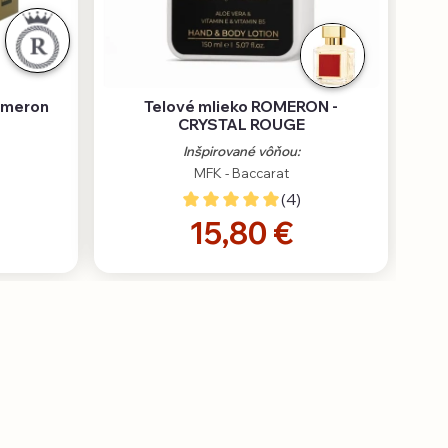
Romeron
Telové mlieko ROMERON -
CRYSTAL ROUGE
Inšpirované vôňou:
MFK - Baccarat
(4)
15,80 €