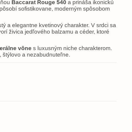
vôňou
Baccarat Rouge 540
a prináša ikonickú
a pôsobí sofistikovane, moderným spôsobom
ý a elegantne kvetinový charakter. V srdci sa
vorí živica jedľového balzamu a céder, ktoré
nerálne vône
s luxusným niche charakterom.
, štýlovo a nezabudnuteľne.