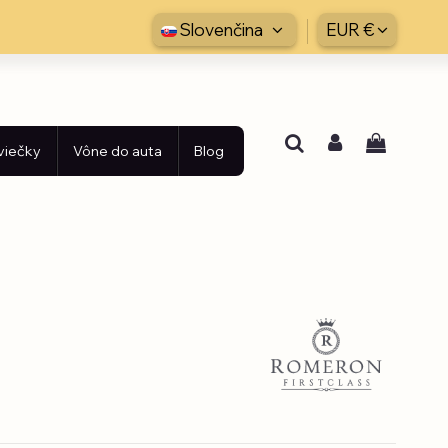
Slovenčina
EUR €
viečky
Vône do auta
Blog