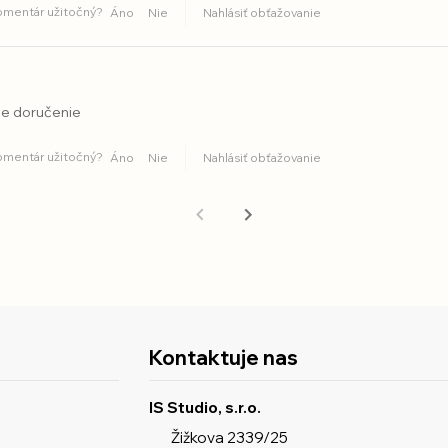
komentár užitočný?
Áno
Nie
Nahlásiť obťažovanie
le doručenie
komentár užitočný?
Áno
Nie
Nahlásiť obťažovanie
Kontaktuje nas
IS Studio, s.r.o.
Žižkova 2339/25