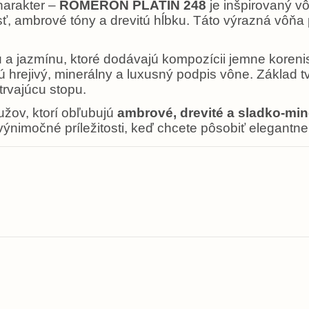
harakter –
ROMERON PLATIN 248
je inšpirovaný 
ť, ambrové tóny a drevitú hĺbku. Táto výrazná vôň
a jazmínu, ktoré dodávajú kompozícii jemne korenist
ú hrejivý, minerálny a luxusný podpis vône. Základ t
trvajúcu stopu.
užov, ktorí obľubujú
ambrové, drevité a sladko-mi
ýnimočné príležitosti, keď chcete pôsobiť elegantne