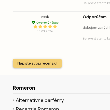
Bol pre vás tento 
Odporúčam
Adela
Overený nákup
ďakujem za rých
15.03.2026
Bol pre vás tento 
Napíšte svoju recenziu!
Romeron
Alternatívne parfémy
Recenzie Romeron