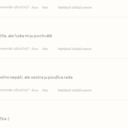
komentár užitočný?
Áno
Nie
Nahlásiť obťažovanie
ňa, ale ľudia mi ju pochválili
komentár užitočný?
Áno
Nie
Nahlásiť obťažovanie
eľmi nepáči, ale sestra ju používa rada
komentár užitočný?
Áno
Nie
Nahlásiť obťažovanie
čka :)